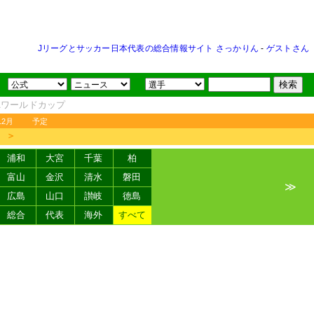
Jリーグとサッカー日本代表の総合情報サイト さっかりん
-
ゲストさん
FAワールドカップ
12月
予定
＞
浦和
大宮
千葉
柏
富山
金沢
清水
磐田
≫
広島
山口
讃岐
徳島
総合
代表
海外
すべて