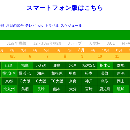
スマートフォン版はこちら
移籍
注目の試合
テレビ
toto
トラベル
スケジュール
J1百年構想
J2・J3百年構想
Jカップ
天皇杯
ACL
FI
8月
1月
2月
3月
4月
5月
6月
7月
9月
10月
11月
8
8/5
6
7
9
10
11
山形
福島
いわき
鹿島
水戸
栃木SC
栃木C
群馬
横浜FM
横浜FC
湘南
相模原
甲府
松本
長野
新潟
京都
G大阪
C大阪
FC大阪
奈良
神戸
鳥取
岡山
北九州
鳥栖
長崎
熊本
大分
宮崎
鹿児島
琉球