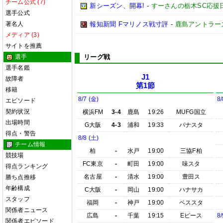
チーム公式 (7)
新シーズン、開幕!
-
すーさんの栃木SC応援
選手公式
著名人
報知新聞 Fマリノス戦寸評
-
鹿島アントラー
メディア (3)
サイトを推薦
選手
リーグ戦
選手名鑑
J1
故障者
第1節
移籍
8/7 (金)
8/
エピソード
契約状況
横浜FM
3-4
鹿島
19:26
MUFG国立
出場時間
G大阪
4-3
浦和
19:33
パナスタ
得点・警告
8/8 (土)
チーム情報
柏
-
水戸
19:00
三協F柏
競技場
FC東京
-
町田
19:00
味スタ
得点ランキング
名古屋
-
清水
19:00
豊田ス
勝ち点推移
年齢構成
C大阪
-
岡山
19:00
ハナサカ
スタッフ
福岡
-
神戸
19:00
ベススタ
関係者ニュース
広島
-
千葉
19:15
Eピース
8/
関係者エピソード