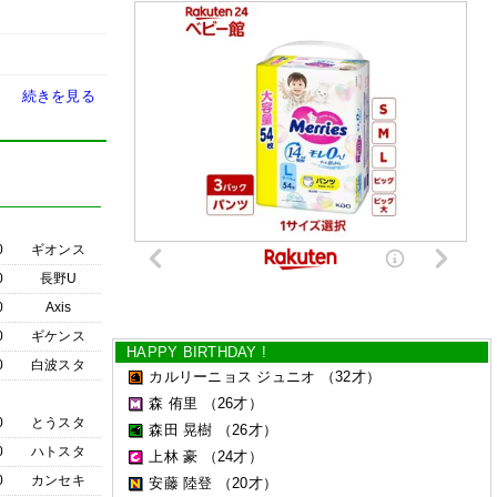
続きを見る
0
ギオンス
0
長野U
0
Axis
0
ギケンス
HAPPY BIRTHDAY !
0
白波スタ
カルリーニョス ジュニオ
（32才）
森 侑里
（26才）
0
とうスタ
森田 晃樹
（26才）
0
ハトスタ
上林 豪
（24才）
0
カンセキ
安藤 陸登
（20才）