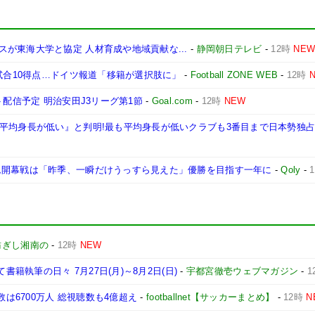
が東海大学と協定 人材育成や地域貢献な...
-
静岡朝日テレビ
-
12時
NE
1試合10得点…ドイツ報道「移籍が選択肢に」
-
Football ZONE WEB
-
12時
ト配信予定 明治安田J3リーグ第1節
-
Goal.com
-
12時
NEW
も平均身長が低い』と判明!最も平均身長が低いクラブも3番目まで日本勢独
ム開幕戦は「昨季、一瞬だけうっすら見えた」優勝を目指す一年に
-
Qoly
-
紡ぎし湘南の
-
12時
NEW
書籍執筆の日々 7月27日(月)～8月2日(日)
-
宇都宮徹壱ウェブマガジン
-
1
数は6700万人 総視聴数も4億超え
-
footballnet【サッカーまとめ】
-
12時
N