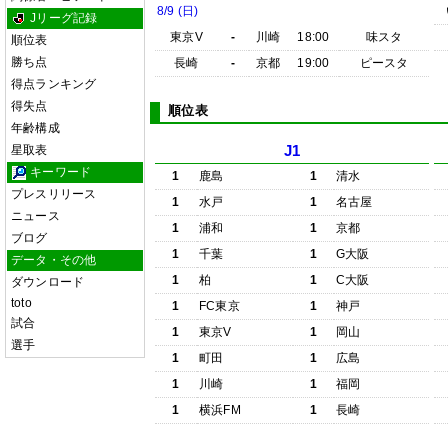
8/9 (日)
Jリーグ記録
東京V
-
川崎
18:00
味スタ
順位表
勝ち点
長崎
-
京都
19:00
ピースタ
得点ランキング
得失点
順位表
年齢構成
星取表
J1
キーワード
1
鹿島
1
清水
プレスリリース
1
水戸
1
名古屋
ニュース
1
浦和
1
京都
ブログ
1
千葉
1
G大阪
データ・その他
1
柏
1
C大阪
ダウンロード
toto
1
FC東京
1
神戸
試合
1
東京V
1
岡山
選手
1
町田
1
広島
1
川崎
1
福岡
1
横浜FM
1
長崎