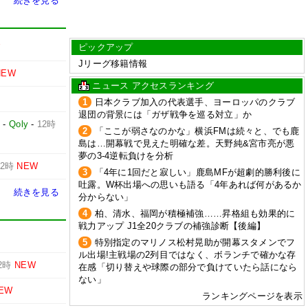
続きを見る
ピックアップ
W
Jリーグ移籍情報
NEW
ニュース アクセスランキング
1
日本クラブ加入の代表選手、ヨーロッパのクラブ
退団の背景には「ガザ戦争を巡る対立」か
占
-
Qoly
-
12時
2
「ここが弱さなのかな」横浜FMは続々と、でも鹿
島は…開幕戦で見えた明確な差。天野純&宮市亮が悪
夢の3-4逆転負けを分析
12時
NEW
3
「4年に1回だと寂しい」鹿島MFが超劇的勝利後に
吐露。W杯出場への思いも語る「4年あれば何があるか
続きを見る
分からない」
4
柏、清水、福岡が積極補強……昇格組も効果的に
戦力アップ J1全20クラブの補強診断【後編】
5
特別指定のマリノス松村晃助が開幕スタメンでフ
ル出場!主戦場の2列目ではなく、ボランチで確かな存
2時
NEW
在感「切り替えや球際の部分で負けていたら話になら
ない」
EW
ランキングページを表示