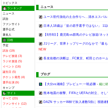
トピックス
ニュース
ランキング
ニュース
ユース世代強化の土台作りへ…清水エスパルス
試合
ファンサイト
日本人18歳は「並の若手選手ではない」 1
選手公式
【8月8日】鹿児島vs群馬のテレビ放送/ネッ
著名人
日程
J1リーグ、世界トップリーグのなかで『最
予定
NEW
試合 (19)
テレビ放送 (3)
長友佑都の決断は…FC東京、町田とのホー
ラジオ放送 (5)
イベント (16)
誕生日 (5)
ブログ
チケット発売 (4)
選手出演 (9)
【大分vs湘南】プレビュー:一戦必勝
-
縦に
キャンプ
熊本地震の衝撃、FIFAとUEFAの対立、そして
サイト
すべて (23)
DAZN サッカーW杯で加入者数5倍に 視聴者
ファンサイト (12)