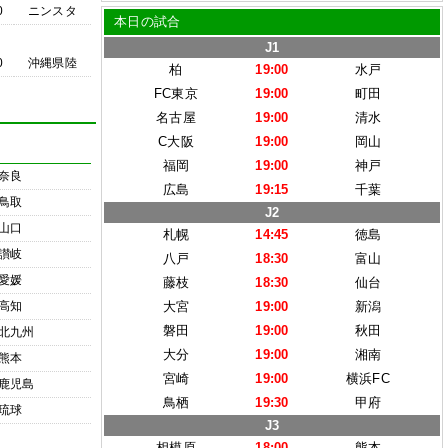
0
ニンスタ
本日の試合
J1
0
沖縄県陸
柏
19:00
水戸
FC東京
19:00
町田
名古屋
19:00
清水
C大阪
19:00
岡山
福岡
19:00
神戸
奈良
広島
19:15
千葉
鳥取
J2
山口
札幌
14:45
徳島
讃岐
八戸
18:30
富山
愛媛
藤枝
18:30
仙台
高知
大宮
19:00
新潟
磐田
19:00
秋田
北九州
大分
19:00
湘南
熊本
宮崎
19:00
横浜FC
鹿児島
鳥栖
19:30
甲府
琉球
J3
相模原
18:00
熊本