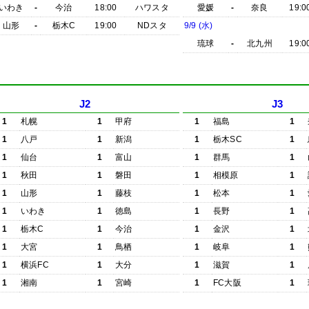
いわき
-
今治
18:00
ハワスタ
愛媛
-
奈良
19:0
山形
-
栃木C
19:00
NDスタ
9/9 (水)
琉球
-
北九州
19:0
J2
J3
1
札幌
1
甲府
1
福島
1
1
八戸
1
新潟
1
栃木SC
1
1
仙台
1
富山
1
群馬
1
1
秋田
1
磐田
1
相模原
1
1
山形
1
藤枝
1
松本
1
1
いわき
1
徳島
1
長野
1
1
栃木C
1
今治
1
金沢
1
1
大宮
1
鳥栖
1
岐阜
1
1
横浜FC
1
大分
1
滋賀
1
1
湘南
1
宮崎
1
FC大阪
1