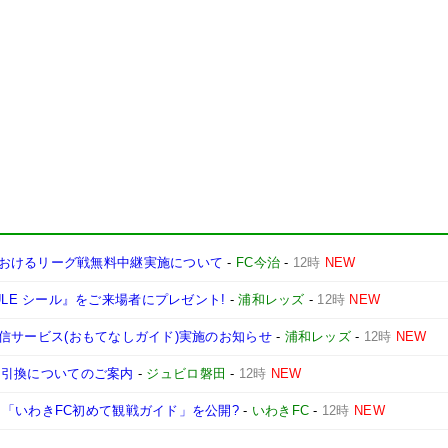
おけるリーグ戦無料中継実施について
-
FC今治
-
12時
NEW
SCHEDULE シール』をご来場者にプレゼント!
-
浦和レッズ
-
12時
NEW
況配信サービス(おもてなしガイド)実施のお知らせ
-
浦和レッズ
-
12時
NEW
ット引換についてのご案内
-
ジュビロ磐田
-
12時
NEW
「いわきFC初めて観戦ガイド」を公開?
-
いわきFC
-
12時
NEW