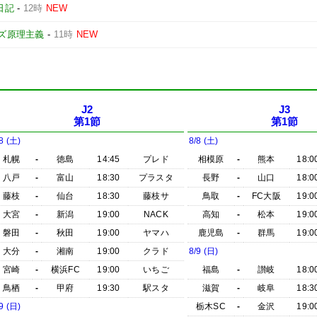
日記
-
12時
NEW
ズ原理主義
-
11時
NEW
J2
J3
第1節
第1節
8 (土)
8/8 (土)
札幌
-
徳島
14:45
プレド
相模原
-
熊本
18:0
八戸
-
富山
18:30
プラスタ
長野
-
山口
18:0
藤枝
-
仙台
18:30
藤枝サ
鳥取
-
FC大阪
19:0
大宮
-
新潟
19:00
NACK
高知
-
松本
19:0
磐田
-
秋田
19:00
ヤマハ
鹿児島
-
群馬
19:0
大分
-
湘南
19:00
クラド
8/9 (日)
宮崎
-
横浜FC
19:00
いちご
福島
-
讃岐
18:0
鳥栖
-
甲府
19:30
駅スタ
滋賀
-
岐阜
18:3
9 (日)
栃木SC
-
金沢
19:0