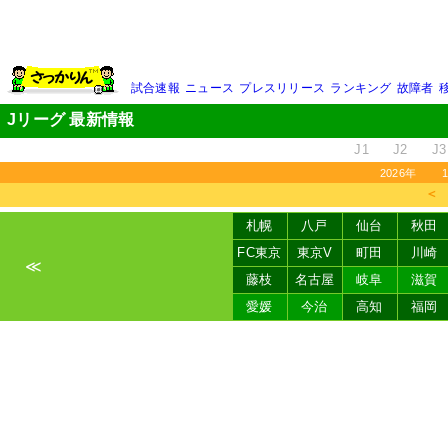
試合速報
ニュース
プレスリリース
ランキング
故障者
Jリーグ 最新情報
J1
J2
J3
2026年
＜
札幌
八戸
仙台
秋田
FC東京
東京V
町田
川崎
≪
藤枝
名古屋
岐阜
滋賀
愛媛
今治
高知
福岡