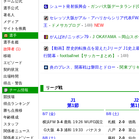
チーム公式
シュート発射振興会
-
ガンバ大阪データランド(GAMB
選手公式
著名人
セレッソ大阪がアル・アハリからシリア代表FWパ
メディア
王
-
ドメサカブログ
-
14時
NEW
サイトを推薦
選手
がんばれ!ニッポン79
-
J OKAYAMA ～岡山
選手名鑑
【動画】歴史的転換点を迎えたJリーグ J1史上
故障者 (1)
行開幕
-
footballnet【サッカーまとめ】
-
14時
移籍
エピソード
炎のプレス、開幕戦は磐田とドロー
-
関東ブリキ
契約状況
出場時間
得点・警告
リーグ戦
チーム情報
競技場
J1
J2
得点ランキング
第1節
第1
勝ち点推移
8/7 (金)
8/8 (土)
年齢構成
横浜FM
3-4
鹿島
19:26
MUFG国立
札幌
2-0
徳島
スタッフ
G大阪
4-3
浦和
19:33
パナスタ
八戸
2-0
富山
関係者ニュース
関係者エピソード
8/8 (土)
藤枝
2-0
仙台