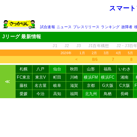
スマート
試合速報
ニュース
プレスリリース
ランキング
故障者
Jリーグ 最新情報
J1
J2
J3
J1百年構想
J2・J3百
2026年
1月
2月
3月
4月
5月
＜
8/6
7
8
札幌
八戸
仙台
秋田
山形
福島
いわき
FC東京
東京V
町田
川崎
横浜FM
横浜FC
湘南
≪
藤枝
名古屋
岐阜
滋賀
京都
G大阪
C大阪
愛媛
今治
高知
福岡
北九州
鳥栖
長崎