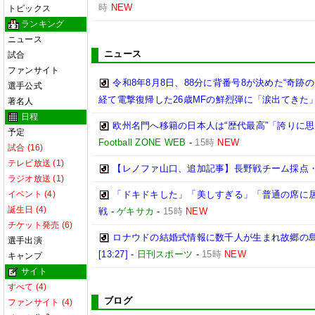
時
NEW
トピックス
ランキング
ニュース
ニュース
試合
ファンサイト
令和8年8月8日、88分に背番号8が決めた“奇
選手公式
経て電撃復帰した26歳MFの鮮烈弾に「涙出てきた
著名人
日程
欧州名門へ移籍の日本人は“歴代最高”「誇りに
予定
Football ZONE WEB
-
15時
NEW
試合 (16)
テレビ放送 (1)
【レノファ山口、追加記事】長野戦チーム採点
ラジオ放送 (1)
イベント (4)
「ドキドキした」「美しすぎる」「普通の席に居
誕生日 (4)
戦
-
ゲキサカ
-
15時
NEW
チケット発売 (6)
ロナウドの結婚式情報に数千人が生まれ故郷の
選手出演
[13:27]
-
日刊スポーツ
-
15時
NEW
キャンプ
サイト
すべて (4)
ブログ
ファンサイト (4)