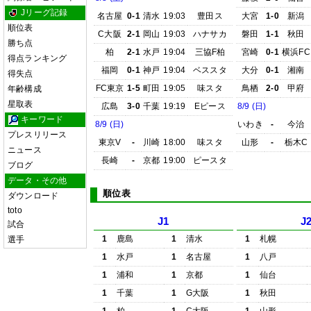
Jリーグ記録
名古屋
0-1
清水
19:03
豊田ス
大宮
1-0
新潟
順位表
C大阪
2-1
岡山
19:03
ハナサカ
磐田
1-1
秋田
勝ち点
柏
2-1
水戸
19:04
三協F柏
宮崎
0-1
横浜FC
得点ランキング
福岡
0-1
神戸
19:04
ベススタ
大分
0-1
湘南
得失点
FC東京
1-5
町田
19:05
味スタ
鳥栖
2-0
甲府
年齢構成
星取表
広島
3-0
千葉
19:19
Eピース
8/9 (日)
キーワード
8/9 (日)
いわき
-
今治
プレスリリース
東京V
-
川崎
18:00
味スタ
山形
-
栃木C
ニュース
長崎
-
京都
19:00
ピースタ
ブログ
データ・その他
順位表
ダウンロード
toto
J1
J
試合
1
鹿島
1
清水
1
札幌
選手
1
水戸
1
名古屋
1
八戸
1
浦和
1
京都
1
仙台
1
千葉
1
G大阪
1
秋田