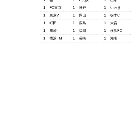
1
柏
1
C大阪
1
山形
1
FC東京
1
神戸
1
いわき
1
東京V
1
岡山
1
栃木C
1
町田
1
広島
1
大宮
1
川崎
1
福岡
1
横浜FC
1
横浜FM
1
長崎
1
湘南