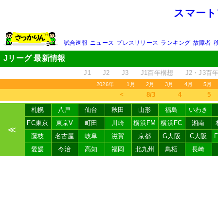
スマート
試合速報
ニュース
プレスリリース
ランキング
故障者
Jリーグ 最新情報
J1
J2
J3
J1百年構想
J2・J3百
2026年
1月
2月
3月
4月
5月
＜
8/3
4
5
札幌
八戸
仙台
秋田
山形
福島
いわき
FC東京
東京V
町田
川崎
横浜FM
横浜FC
湘南
≪
藤枝
名古屋
岐阜
滋賀
京都
G大阪
C大阪
愛媛
今治
高知
福岡
北九州
鳥栖
長崎