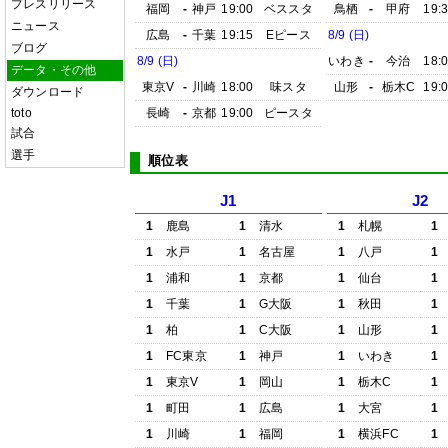
プレスリリース
福岡
-
神戸
19:00
ベススタ
鳥栖
-
甲府
19:
ニュース
広島
-
千葉
19:15
Eピース
8/9 (日)
ブログ
8/9 (日)
いわき
-
今治
18:
データ・その他
東京V
-
川崎
18:00
味スタ
山形
-
栃木C
19:
ダウンロード
toto
長崎
-
京都
19:00
ピースタ
試合
選手
順位表
J1
J2
1
鹿島
1
清水
1
札幌
1
1
水戸
1
名古屋
1
八戸
1
1
浦和
1
京都
1
仙台
1
1
千葉
1
G大阪
1
秋田
1
1
柏
1
C大阪
1
山形
1
1
FC東京
1
神戸
1
いわき
1
1
東京V
1
岡山
1
栃木C
1
1
町田
1
広島
1
大宮
1
1
川崎
1
福岡
1
横浜FC
1