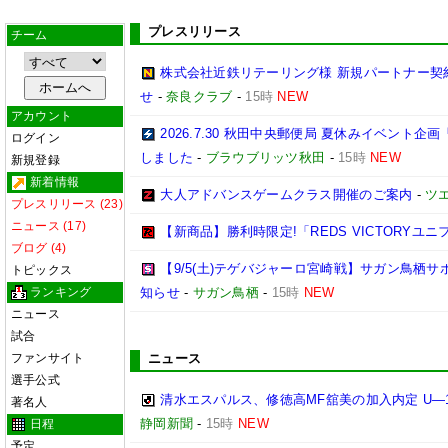
プレスリリース
チーム
株式会社近鉄リテーリング様 新規パートナー契
せ
-
奈良クラブ
-
15時
NEW
アカウント
2026.7.30 秋田中央郵便局 夏休みイベン
ログイン
しました
-
ブラウブリッツ秋田
-
15時
NEW
新規登録
新着情報
大人アドバンスゲームクラス開催のご案内
-
ツ
プレスリリース (23)
ニュース (17)
【新商品】勝利時限定!「REDS VICTORYユニ
ブログ (4)
【9/5(土)テゲバジャーロ宮崎戦】サガン鳥栖
トピックス
ランキング
知らせ
-
サガン鳥栖
-
15時
NEW
ニュース
試合
ファンサイト
ニュース
選手公式
清水エスパルス、修徳高MF舘美の加入内定 U―
著名人
静岡新聞
-
15時
NEW
日程
予定