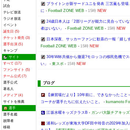
ブライトンが新サードユニを発表 三笘薫も登場
試合
に
-
Football ZONE WEB
-
15時
NEW
テレビ放送
ラジオ放送
24歳日本人は「2部リーグが能力に見合ってい
イベント
者はいない」
-
Football ZONE WEB
-
15時
NEW
誕生日 (5)
チケット発売 (3)
日本深夜、サッカーファンに歓喜の一報「嬉しす
選手出演 (5)
Football ZONE WEB
-
15時
NEW
キャンプ
30年W杯共催から撤退?モロッコの移民危機で
サイト
すべて (17)
い」
-
東スポ
-
15時
NEW
ファンサイト (5)
チーム公式 (7)
選手公式
ブログ
著名人
【練習場だより】10年前に、できなかったこと～
メディア (4)
サイトを推薦
コーチが選手たちに伝えたいこと。
-
kumamoto Foo
選手
江坂水曜キッズクラスB
-
ガンバ大阪チアキッズ
選手名鑑
故障者
浦和レッズが東海大学DF田中玲音の2029年加
移籍