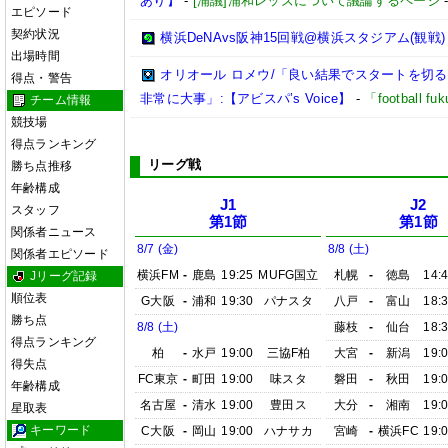
あり】
-
[浦議]浦和レッズについて議論するページ
エピソード
契約状況
横浜DeNAvs阪神15回戦@横浜スタジアム(観戦)
出場時間
オリオール ロメウ/「良い結果でスタートを切
得点・警告
非常に大事」:【アビスパ’s Voice】
-
「football 
チーム情報
競技場
得点ランキング
リーグ戦
勝ち点推移
年齢構成
J1
J2
スタッフ
第1節
第1節
関係者ニュース
8/7 (金)
8/8 (土)
関係者エピソード
横浜FM
-
鹿島
19:25
MUFG国立
札幌
-
徳島
14:
Jリーグ記録
順位表
G大阪
-
浦和
19:30
パナスタ
八戸
-
富山
18:
勝ち点
8/8 (土)
藤枝
-
仙台
18:
得点ランキング
柏
-
水戸
19:00
三協F柏
大宮
-
新潟
19:
得失点
FC東京
-
町田
19:00
味スタ
磐田
-
秋田
19:
年齢構成
名古屋
-
清水
19:00
豊田ス
大分
-
湘南
19:
星取表
キーワード
C大阪
-
岡山
19:00
ハナサカ
宮崎
-
横浜FC
19: