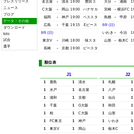
プレスリリース
名古屋
-
清水
19:00
豊田ス
大分
-
湘南
1
ニュース
C大阪
-
岡山
19:00
ハナサカ
宮崎
-
横浜FC
1
ブログ
福岡
-
神戸
19:00
ベススタ
鳥栖
-
甲府
1
データ・その他
広島
-
千葉
19:15
Eピース
8/9 (日)
ダウンロード
8/9 (日)
いわき
-
今治
1
toto
試合
東京V
-
川崎
18:00
味スタ
山形
-
栃木C
1
選手
長崎
-
京都
19:00
ピースタ
順位表
J1
J2
1
鹿島
1
清水
1
札幌
1
1
水戸
1
名古屋
1
八戸
1
1
浦和
1
京都
1
仙台
1
1
千葉
1
G大阪
1
秋田
1
1
柏
1
C大阪
1
山形
1
1
FC東京
1
神戸
1
いわき
1
1
東京V
1
岡山
1
栃木C
1