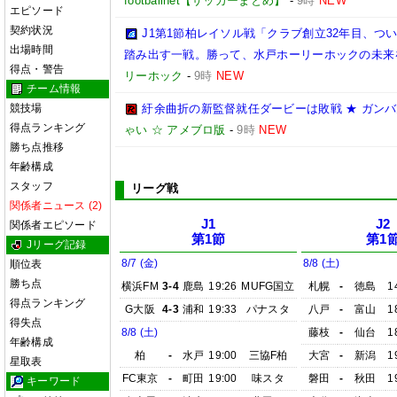
footballnet【サッカーまとめ】
-
9時
NEW
エピソード
契約状況
J1第1節柏レイソル戦「クラブ創立32年目、つ
出場時間
踏み出す一戦。勝って、水戸ホーリーホックの未来
得点・警告
リーホック
-
9時
NEW
チーム情報
競技場
紆余曲折の新監督就任ダービーは敗戦 ★ ガンバ大
得点ランキング
ゃい ☆ アメブロ版
-
9時
NEW
勝ち点推移
年齢構成
スタッフ
リーグ戦
関係者ニュース (2)
J1
J2
関係者エピソード
第1節
第1
Jリーグ記録
8/7 (金)
8/8 (土)
順位表
勝ち点
横浜FM
3-4
鹿島
19:26
MUFG国立
札幌
-
徳島
1
得点ランキング
G大阪
4-3
浦和
19:33
パナスタ
八戸
-
富山
1
得失点
8/8 (土)
藤枝
-
仙台
1
年齢構成
柏
-
水戸
19:00
三協F柏
大宮
-
新潟
1
星取表
FC東京
-
町田
19:00
味スタ
磐田
-
秋田
1
キーワード