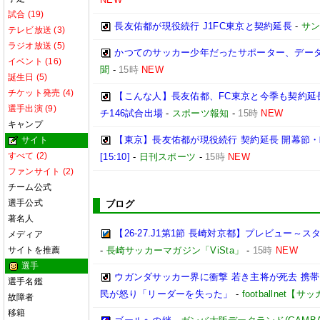
試合 (19)
長友佑都が現役続行 J1FC東京と契約延長
-
サ
テレビ放送 (3)
ラジオ放送 (5)
かつてのサッカー少年だったサポーター、データ
イベント (16)
聞
-
15時
NEW
誕生日 (5)
チケット発売 (4)
【こんな人】長友佑都、FC東京と今季も契約延
選手出演 (9)
チ146試合出場
-
スポーツ報知
-
15時
NEW
キャンプ
【東京】長友佑都が現役続行 契約延長 開幕節
サイト
すべて (2)
[15:10]
-
日刊スポーツ
-
15時
NEW
ファンサイト (2)
チーム公式
選手公式
ブログ
著名人
【26-27.J1第1節 長崎対京都】プレビュー
メディア
サイトを推薦
-
長崎サッカーマガジン「ViSta」
-
15時
NEW
選手
ウガンダサッカー界に衝撃 若き主将が死去 携
選手名鑑
民が怒り「リーダーを失った」
-
footballnet【
故障者
移籍