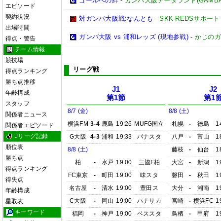
ゴールへの絆
-
ガンバ大阪データランド(GAMBA OS
エピソード
契約状況
対ガンバ大阪戦:なんとも
-
SKK-REDSサポー
出場時間
ガンバ大阪 vs 浦和レッズ (現地参戦)
-
かじのガ
得点・警告
チーム情報
競技場
リーグ戦
得点ランキング
勝ち点推移
J1
J2
年齢構成
第1節
第1
スタッフ
8/7 (金)
8/8 (土)
関係者ニュース
横浜FM
3-4
鹿島
19:26
MUFG国立
札幌
-
徳島
1
関係者エピソード
Jリーグ記録
G大阪
4-3
浦和
19:33
パナスタ
八戸
-
富山
1
順位表
8/8 (土)
藤枝
-
仙台
1
勝ち点
柏
-
水戸
19:00
三協F柏
大宮
-
新潟
1
得点ランキング
FC東京
-
町田
19:00
味スタ
磐田
-
秋田
1
得失点
名古屋
-
清水
19:00
豊田ス
大分
-
湘南
1
年齢構成
C大阪
-
岡山
19:00
ハナサカ
宮崎
-
横浜FC
1
星取表
キーワード
福岡
-
神戸
19:00
ベススタ
鳥栖
-
甲府
1