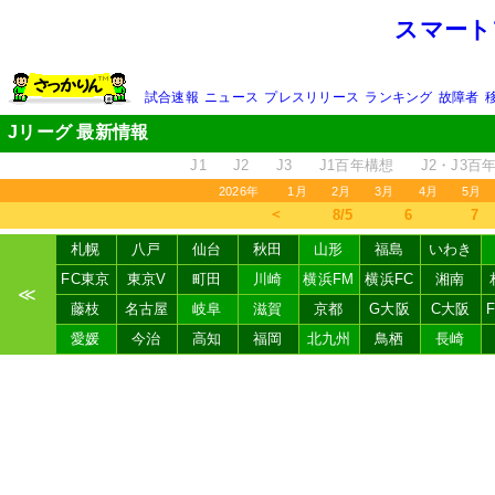
スマート
試合速報
ニュース
プレスリリース
ランキング
故障者
Jリーグ 最新情報
J1
J2
J3
J1百年構想
J2・J3百
2026年
1月
2月
3月
4月
5月
＜
8/5
6
7
札幌
八戸
仙台
秋田
山形
福島
いわき
FC東京
東京V
町田
川崎
横浜FM
横浜FC
湘南
≪
藤枝
名古屋
岐阜
滋賀
京都
G大阪
C大阪
愛媛
今治
高知
福岡
北九州
鳥栖
長崎