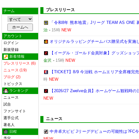
プレスリリース
チーム
「令和8年 熊本地震」Jリーグ TEAM AS ON
治
-
15時
NEW
アカウント
オリジナルラッピングチームバス贈呈式を実施
ログイン
新規登録
【イーグル・ゴールド会員対象】グッズショップ
新着情報
金沢
-
15時
NEW
プレスリリース (6)
ニュース (19)
【TICKET】8/9 今治戦 ホームエリア全席種
ブログ (2)
時
NEW
トピックス
ランキング
【2026/27 Zwelve会員】ホームゲーム観戦
ニュース
NEW
試合
ファンサイト
選手公式
ニュース
著名人
中井卓大ピピ Jリーグデビューの可能性は?FC
日程
予定
NEW