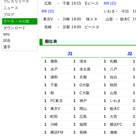
プレスリリース
広島
-
千葉
19:15
Eピース
8/9 (日)
ニュース
8/9 (日)
いわき
-
今治
1
ブログ
東京V
-
川崎
18:00
味スタ
山形
-
栃木C
1
データ・その他
長崎
-
京都
19:00
ピースタ
ダウンロード
toto
試合
順位表
選手
J1
J2
1
鹿島
1
清水
1
札幌
1
1
水戸
1
名古屋
1
八戸
1
1
浦和
1
京都
1
仙台
1
1
千葉
1
G大阪
1
秋田
1
1
柏
1
C大阪
1
山形
1
1
FC東京
1
神戸
1
いわき
1
1
東京V
1
岡山
1
栃木C
1
1
町田
1
広島
1
大宮
1
1
川崎
1
福岡
1
横浜FC
1
1
横浜FM
1
長崎
1
湘南
1