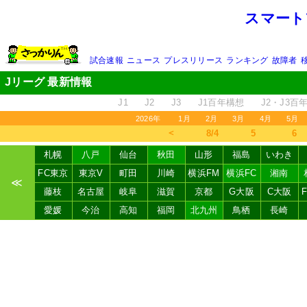
スマート
試合速報
ニュース
プレスリリース
ランキング
故障者
Jリーグ 最新情報
J1
J2
J3
J1百年構想
J2・J3百
2026年
1月
2月
3月
4月
5月
＜
8/4
5
6
札幌
八戸
仙台
秋田
山形
福島
いわき
FC東京
東京V
町田
川崎
横浜FM
横浜FC
湘南
≪
藤枝
名古屋
岐阜
滋賀
京都
G大阪
C大阪
愛媛
今治
高知
福岡
北九州
鳥栖
長崎