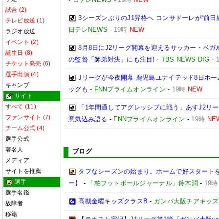
試合 (2)
3シーズンぶりのJ1昇格へ コンサドーレが“前日
テレビ放送 (1)
日テレNEWS
-
19時
NEW
ラジオ放送
イベント (2)
8月8日にJ2リーグ開幕を迎えるサッカー・ベガ
誕生日 (8)
の監督「師弟対決」にも注目!
-
TBS NEWS DIG
-
チケット発売 (6)
選手出演 (4)
Jリーグが今夜開幕 鹿児島ユナイテッド8日ホー
キャンプ
ッグも
-
FNNプライムオンライン
-
19時
NEW
サイト
すべて (11)
「1年間通してアグレッシブに戦う」あすJ2リー
ファンサイト (7)
意気込み語る
-
FNNプライムオンライン
-
19時
NE
チーム公式 (4)
選手公式
著名人
ブログ
メディア
サイトを推薦
タフなシーズンの始まり。ホームで好スタートを切り
選手
ー】
-
「柏フットボールジャーナル」鈴木潤
-
19時
選手名鑑
高槻金曜キッズクラスB
-
ガンバ大阪チアキッズ
故障者
移籍