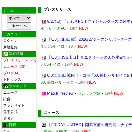
プレスリリース
チーム
9/27(日) 「いわきFCオフィシャルグッズに
せ
-
いわきFC
-
19時
NEW
アカウント
【8/8(土)山口戦】2026/27シーズンサポー
ログイン
野パルセイロ
-
19時
NEW
新規登録
新着情報
【8/8(土)VS山口】サニクリーンの天然水&
プレスリリース (25)
パルセイロ
-
19時
NEW
ニュース (28)
ブログ (4)
8/8(土)山口戦NTTドコモ「AC長野パルセイ
トピックス
AC長野パルセイロ
-
19時
NEW
ランキング
ニュース
Match Preview
-
セレッソ大阪
-
19時
NEW
試合
ファンサイト
選手公式
ニュース
著名人
【FRIDAY UNITED】開幕直前の鹿児島ユナ
日程
予定
-
日テレNEWS
-
19時
NEW