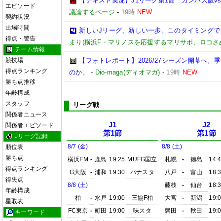
【テキスト実況】J1リーグ第1節「ガンバ大阪v
エピソード
議論するページ
-
19時
NEW
契約状況
出場時間
新しいJリーグ、新しい一歩。このタイミング
得点・警告
まり(横浜F・マリノスを応援するマリサポ、ロコさ
チーム情報
競技場
【フォトレポート】2026/27シーズン開幕へ
得点ランキング
のか。
-
Dio-maga(ディオマガ)
-
19時
NEW
勝ち点推移
年齢構成
スタッフ
リーグ戦
関係者ニュース
J1
J2
関係者エピソード
第1節
第1節
Jリーグ記録
8/7 (金)
8/8 (土)
順位表
勝ち点
横浜FM
-
鹿島
19:25
MUFG国立
札幌
-
徳島
14:
得点ランキング
G大阪
-
浦和
19:30
パナスタ
八戸
-
富山
18:
得失点
8/8 (土)
藤枝
-
仙台
18:
年齢構成
柏
-
水戸
19:00
三協F柏
大宮
-
新潟
19:
星取表
FC東京
-
町田
19:00
味スタ
磐田
-
秋田
19:
キーワード