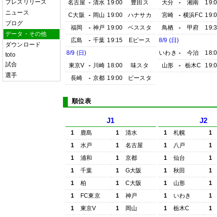
プレスリリース
名古屋
-
清水
19:00
豊田ス
大分
-
湘南
19:
ニュース
C大阪
-
岡山
19:00
ハナサカ
宮崎
-
横浜FC
19:
ブログ
福岡
-
神戸
19:00
ベススタ
鳥栖
-
甲府
19:
データ・その他
広島
-
千葉
19:15
Eピース
8/9 (日)
ダウンロード
8/9 (日)
いわき
-
今治
18:
toto
試合
東京V
-
川崎
18:00
味スタ
山形
-
栃木C
19:
選手
長崎
-
京都
19:00
ピースタ
順位表
J1
J2
1
鹿島
1
清水
1
札幌
1
1
水戸
1
名古屋
1
八戸
1
1
浦和
1
京都
1
仙台
1
1
千葉
1
G大阪
1
秋田
1
1
柏
1
C大阪
1
山形
1
1
FC東京
1
神戸
1
いわき
1
1
東京V
1
岡山
1
栃木C
1