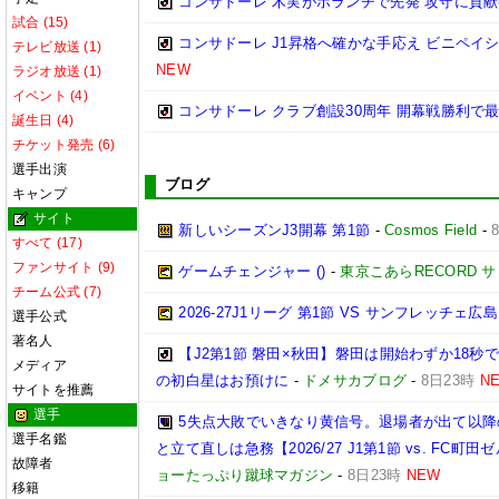
コンサドーレ 木実がボランチで先発 攻守に貢献(
試合 (15)
コンサドーレ J1昇格へ確かな手応え ビニペイシ
テレビ放送 (1)
NEW
ラジオ放送 (1)
イベント (4)
コンサドーレ クラブ創設30周年 開幕戦勝利で
誕生日 (4)
チケット発売 (6)
選手出演
ブログ
キャンプ
サイト
新しいシーズンJ3開幕 第1節
-
Cosmos Field
-
すべて (17)
ファンサイト (9)
ゲームチェンジャー ()
-
東京こあらRECORD 
チーム公式 (7)
2026‐27J1リーグ 第1節 VS サンフレッチェ広島
選手公式
著名人
【J2第1節 磐田×秋田】磐田は開始わずか18
メディア
の初白星はお預けに
-
ドメサカブログ
-
8日23時
N
サイトを推薦
選手
5失点大敗でいきなり黄信号。退場者が出て以
選手名鑑
と立て直しは急務【2026/27 J1第1節 vs. FC町田ゼ
故障者
ョーたっぷり蹴球マガジン
-
8日23時
NEW
移籍