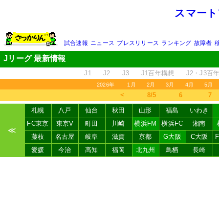
スマート
試合速報
ニュース
プレスリリース
ランキング
故障者
Jリーグ 最新情報
J1
J2
J3
J1百年構想
J2・J3百
2026年
1月
2月
3月
4月
5月
＜
8/5
6
7
札幌
八戸
仙台
秋田
山形
福島
いわき
FC東京
東京V
町田
川崎
横浜FM
横浜FC
湘南
≪
藤枝
名古屋
岐阜
滋賀
京都
G大阪
C大阪
愛媛
今治
高知
福岡
北九州
鳥栖
長崎