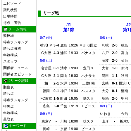
エピソード
契約状況
リーグ戦
出場時間
得点・警告
J1
J2
チーム情報
第1節
第1
競技場
8/7 (金)
8/8 (土)
得点ランキング
横浜FM
3-4
鹿島
19:26
MUFG国立
札幌
2-0
徳島
勝ち点推移
G大阪
4-3
浦和
19:33
パナスタ
八戸
2-0
富山
年齢構成
8/8 (土)
藤枝
2-0
仙台
スタッフ
関係者ニュース
名古屋
0-1
清水
19:03
豊田ス
大宮
1-0
新潟
関係者エピソード
C大阪
2-1
岡山
19:03
ハナサカ
磐田
1-1
秋田
Jリーグ記録
柏
2-1
水戸
19:04
三協F柏
宮崎
0-1
横浜FC
順位表
福岡
0-1
神戸
19:04
ベススタ
大分
0-1
湘南
勝ち点
FC東京
1-5
町田
19:05
味スタ
鳥栖
2-0
甲府
得点ランキング
広島
3-0
千葉
19:19
Eピース
8/9 (日)
得失点
年齢構成
8/9 (日)
いわき
-
今治
星取表
東京V
-
川崎
18:00
味スタ
山形
-
栃木C
キーワード
長崎
-
京都
19:00
ピースタ