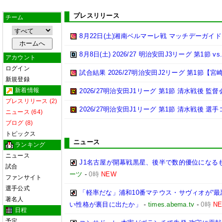
プレスリリース
チーム
8月22日(土)湘南ベルマーレ戦 マッチデーガイド
8月8日(土) 2026/27 明治安田J3リーグ 第1節
アカウント
ログイン
試合結果 2026/27明治安田J2リーグ 第1節【宮崎
新規登録
新着情報
2026/27明治安田J1リーグ 第1節 清水戦後 監督
プレスリリース (2)
2026/27明治安田J1リーグ 第1節 清水戦後 選
ニュース (64)
ブログ (8)
トピックス
ニュース
ランキング
ニュース
J1名古屋が開幕戦黒星、後半で数的優位になる
試合
ーツ
-
0時
NEW
ファンサイト
選手公式
「軽率だな」浦和10番マテウス・サヴィオが“最
著名人
い性格が裏目に出たか」
-
times.abema.tv
-
0時
N
日程
予定