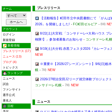
プレスリリース
チーム
【活動報告】町田市立中央図書館にて 「がんば
2026」を開催しました!
-
FC町田ゼルビア
-
8時
NE
アカウント
8/22(土)大宮戦:「コンサドーレ×大和ハウス 
ログイン
検隊!】」参加者募集のお知らせ
-
コンサドーレ札
新規登録
新着情報
9/19(土)大分戦:赤黒フェスタ2026『カレーフ
プレスリリース (17)
NEW
ニュース (13)
ブログ (4)
※重要※【2026/27シーズンシート】9/6(日)
トピックス
幌
-
7時
NEW
ランキング
ニュース
2026/27明治安田J2リーグ就労体験プロジェクト「p
試合
コンサドーレ札幌
-
7時
NEW
ファンサイト
選手公式
著名人
ニュース
日程
予定
ロドリ 急転バルセロナ移籍を了承も移籍金は91