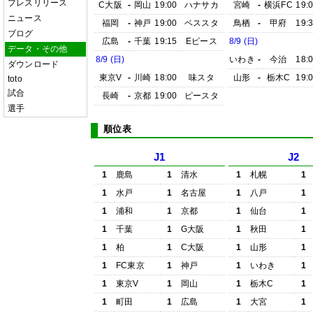
プレスリリース
C大阪
-
岡山
19:00
ハナサカ
宮崎
-
横浜FC
19:
ニュース
福岡
-
神戸
19:00
ベススタ
鳥栖
-
甲府
19:
ブログ
広島
-
千葉
19:15
Eピース
8/9 (日)
データ・その他
8/9 (日)
いわき
-
今治
18:
ダウンロード
東京V
-
川崎
18:00
味スタ
山形
-
栃木C
19:
toto
試合
長崎
-
京都
19:00
ピースタ
選手
順位表
J1
J2
1
鹿島
1
清水
1
札幌
1
1
水戸
1
名古屋
1
八戸
1
1
浦和
1
京都
1
仙台
1
1
千葉
1
G大阪
1
秋田
1
1
柏
1
C大阪
1
山形
1
1
FC東京
1
神戸
1
いわき
1
1
東京V
1
岡山
1
栃木C
1
1
町田
1
広島
1
大宮
1