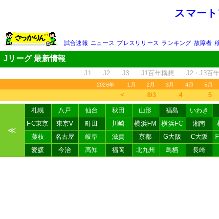
スマート
試合速報
ニュース
プレスリリース
ランキング
故障者
Jリーグ 最新情報
J1
J2
J3
J1百年構想
J2・J3百
2026年
1月
2月
3月
4月
5月
＜
8/3
4
5
札幌
八戸
仙台
秋田
山形
福島
いわき
FC東京
東京V
町田
川崎
横浜FM
横浜FC
湘南
≪
藤枝
名古屋
岐阜
滋賀
京都
G大阪
C大阪
愛媛
今治
高知
福岡
北九州
鳥栖
長崎