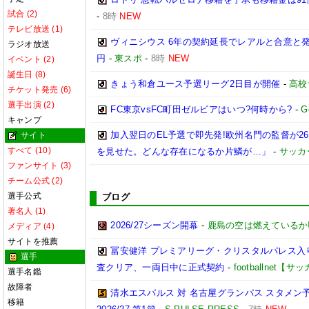
試合 (2)
-
8時
NEW
テレビ放送 (1)
ヴィニシウス 6年の契約延長でレアルと合意と
ラジオ放送
円
-
東スポ
-
8時
NEW
イベント (2)
誕生日 (8)
きょう和倉ユース予選リーグ2日目が開催
-
高校
チケット発売 (6)
選手出演 (2)
FC東京vsFC町田ゼルビアはいつ?何時から?
-
G
キャンプ
加入翌日のEL予選で即先発!欧州名門の監督が
サイト
すべて (10)
を見せた。どんな存在になるか片鱗が…」
-
サッカ
ファンサイト (3)
チーム公式 (2)
選手公式
ブログ
著名人 (1)
2026/27シーズン開幕
-
鹿島の空は燃えているか!
メディア (4)
サイトを推薦
冨安健洋 プレミアリーグ・クリスタルパレス入り
選手
査クリア、一両日中に正式契約
-
footballnet【
選手名鑑
故障者
清水エスパルス 対 名古屋グランパス スタメン予
移籍