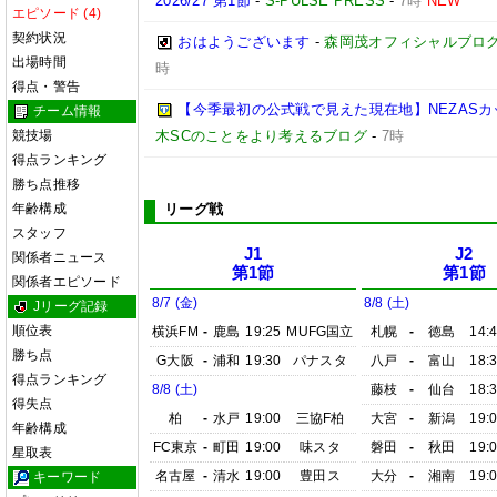
2026/27 第1節
-
S-PULSE PRESS
-
7時
NEW
エピソード (4)
契約状況
おはようございます
-
森岡茂オフィシャルブログ「優
出場時間
時
得点・警告
【今季最初の公式戦で見えた現在地】NEZASカップ 
チーム情報
競技場
木SCのことをより考えるブログ
-
7時
得点ランキング
勝ち点推移
年齢構成
リーグ戦
スタッフ
J1
J2
関係者ニュース
第1節
第1節
関係者エピソード
8/7 (金)
8/8 (土)
Jリーグ記録
順位表
横浜FM
-
鹿島
19:25
MUFG国立
札幌
-
徳島
14:
勝ち点
G大阪
-
浦和
19:30
パナスタ
八戸
-
富山
18:
得点ランキング
8/8 (土)
藤枝
-
仙台
18:
得失点
柏
-
水戸
19:00
三協F柏
大宮
-
新潟
19:
年齢構成
FC東京
-
町田
19:00
味スタ
磐田
-
秋田
19:
星取表
名古屋
-
清水
19:00
豊田ス
大分
-
湘南
19:
キーワード