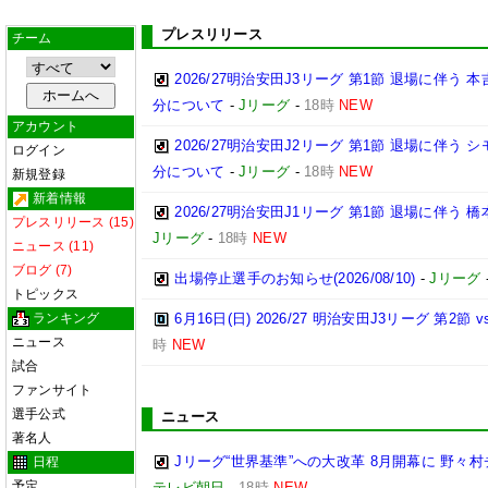
プレスリリース
チーム
2026/27明治安田J3リーグ 第1節 退場に伴う
分について
-
Jリーグ
-
18時
NEW
アカウント
2026/27明治安田J2リーグ 第1節 退場に伴う
ログイン
分について
-
Jリーグ
-
18時
NEW
新規登録
新着情報
2026/27明治安田J1リーグ 第1節 退場に伴う
プレスリリース (15)
Jリーグ
-
18時
NEW
ニュース (11)
ブログ (7)
出場停止選手のお知らせ(2026/08/10)
-
Jリーグ
トピックス
ランキング
6月16日(日) 2026/27 明治安田J3リーグ 第2
ニュース
時
NEW
試合
ファンサイト
選手公式
ニュース
著名人
Jリーグ“世界基準”への大改革 8月開幕に 野
日程
予定
テレビ朝日
-
18時
NEW