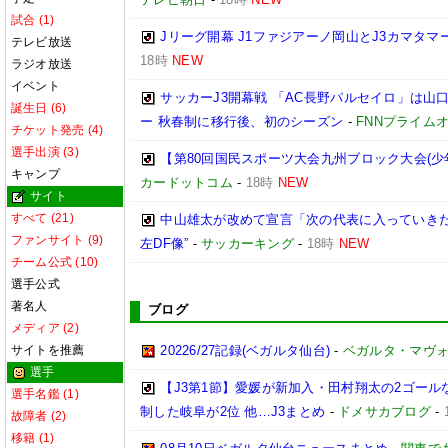
試合 (1)
Jリーグ開幕 J1ファジアーノ岡山とJ3カマタ
テレビ放送
18時
NEW
ラジオ放送
イベント
サッカーJ3開幕戦 「AC長野パルセイロ」は山
誕生日 (6)
ー 秋春制に移行後、初のシーズン
-
FNNプライム
チケット発売 (4)
選手出演 (3)
【第80回国民スポーツ大会九州ブロック大会(少
キャンプ
カードットコム
-
18時
NEW
サイト
すべて (21)
中山雄太が改めて宣言「次の代表に入っていきた
ファンサイト (9)
左DF像”
-
サッカーキング
-
18時
NEW
チーム公式 (10)
選手公式
著名人
ブログ
メディア (2)
サイトを推薦
20226/27記録(ベガルタ仙台)
-
ベガルタ・マヴ
選手
【J3第1節】愛媛が新加入・田村翔太の2ゴール
選手名鑑 (1)
制した岐阜が2位 他…J3まとめ
-
ドメサカブログ
-
故障者 (2)
移籍 (1)