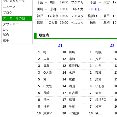
プレスリリース
千葉
-
町田
19:00
フクアリ
今治
-
大宮
19
ニュース
川崎
-
京都
19:00
U等々力
8/16 (日)
ブログ
神戸
-
FC東京
19:00
ノエスタ
横浜FC
-
磐田
18
データ・その他
福岡
-
C大阪
19:00
ベススタ
徳島
-
鳥栖
19
ダウンロード
toto
試合
順位表
選手
J1
J2
1
町田
10
川崎
1
札幌
1
2
広島
12
浦和
1
八戸
1
3
鹿島
12
横浜FM
1
山形
1
3
G大阪
14
水戸
1
藤枝
1
5
柏
14
京都
1
鳥栖
1
5
C大阪
14
岡山
6
いわき
1
5
長崎
17
名古屋
7
大宮
1
8
清水
17
福岡
7
横浜FC
1
8
神戸
19
千葉
7
湘南
1
10
東京V
20
FC東京
10
秋田
1