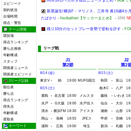
08月10日ベガルタ仙台ニュースまとめ
-
関東で
エピソード
契約状況
新星誕生!横浜F・マリノス、三井寺 眞16歳4カ月
出場時間
たばかり
-
footballnet【サッカーまとめ】
-
18時
N
得点・警告
残り10分のセットプレー攻勢で逆転を許す
-
FO
チーム情報
競技場
得点ランキング
リーグ戦
勝ち点推移
年齢構成
J1
J2
スタッフ
第2節
第2
関係者ニュース
8/14 (金)
8/15 (土)
関係者エピソード
東京V
-
柏
19:00
MUFG国立
秋田
-
富山
18
Jリーグ記録
順位表
8/15 (土)
栃木C
-
八戸
18
勝ち点
鹿島
-
名古屋
18:00
メルスタ
藤枝
-
いわき
18
得点ランキング
水戸
-
G大阪
18:00
水戸信ス
仙台
-
大分
19
得失点
清水
-
横浜FM
18:30
アイスタ
湘南
-
山形
19
年齢構成
岡山
-
長崎
18:55
JFEス
甲府
-
宮崎
19
星取表
キーワード
浦和
-
広島
19:00
埼玉
新潟
-
札幌
19