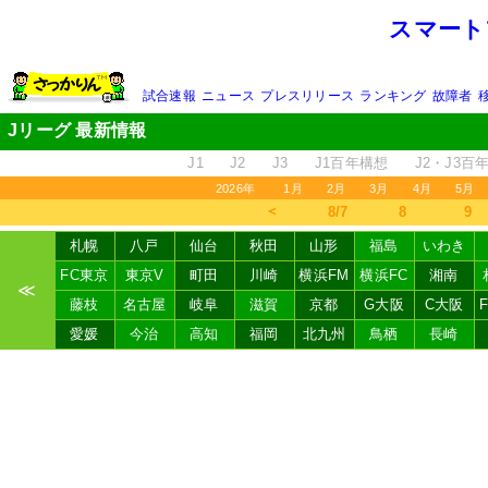
スマート
試合速報
ニュース
プレスリリース
ランキング
故障者
Jリーグ 最新情報
J1
J2
J3
J1百年構想
J2・J3百
2026年
1月
2月
3月
4月
5月
＜
8/7
8
9
札幌
八戸
仙台
秋田
山形
福島
いわき
FC東京
東京V
町田
川崎
横浜FM
横浜FC
湘南
≪
藤枝
名古屋
岐阜
滋賀
京都
G大阪
C大阪
愛媛
今治
高知
福岡
北九州
鳥栖
長崎