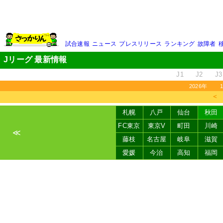
試合速報
ニュース
プレスリリース
ランキング
故障者
Jリーグ 最新情報
J1
J2
J3
2026年
＜
札幌
八戸
仙台
秋田
FC東京
東京V
町田
川崎
≪
藤枝
名古屋
岐阜
滋賀
愛媛
今治
高知
福岡