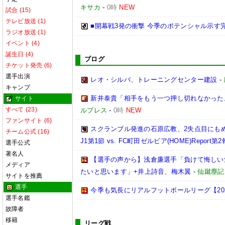
キサカ
-
0時
NEW
試合 (15)
テレビ放送 (1)
■開幕戦3発の衝撃 今季のポテンシャル示す
ラジオ放送 (1)
イベント (4)
誕生日 (4)
ブログ
チケット発売 (6)
選手出演
レオ・シルバ、トレーニングセンター建設
-
キャンプ
新井泰貴「相手をもう一つ押し切れなかった
サイト
すべて (23)
ルプレス
-
0時
NEW
ファンサイト (6)
スクランブル発進の石原広教、2失点目にもめ
チーム公式 (16)
J1第1節 vs. FC町田ゼルビア(HOME)Report第
選手公式
著名人
【選手の声から】浅倉廉選手「負けて悔しい
メディア
たいと思います」+井上詩音、梅木翼
-
仙蹴塵記
サイトを推薦
選手
今季も気長にリアルフットボールリーグ【2026.0
選手名鑑
故障者
移籍
リーグ戦