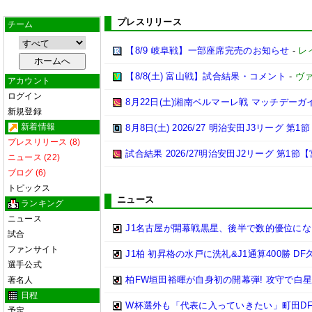
プレスリリース
チーム
【8/9 岐阜戦】一部座席完売のお知らせ
-
レ
【8/8(土) 富山戦】試合結果・コメント
-
ヴ
アカウント
ログイン
8月22日(土)湘南ベルマーレ戦 マッチデーガ
新規登録
新着情報
8月8日(土) 2026/27 明治安田J3リーグ 第
プレスリリース (8)
試合結果 2026/27明治安田J2リーグ 第1節【
ニュース (22)
ブログ (6)
トピックス
ニュース
ランキング
ニュース
J1名古屋が開幕戦黒星、後半で数的優位に
試合
ファンサイト
J1柏 初昇格の水戸に洗礼&J1通算400勝 
選手公式
柏FW垣田裕暉が自身初の開幕弾! 攻守で白
著名人
日程
W杯選外も「代表に入っていきたい」町田DF
予定