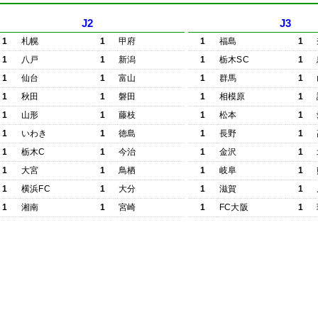
J2
J3
1
札幌
1
甲府
1
福島
1
1
八戸
1
新潟
1
栃木SC
1
1
仙台
1
富山
1
群馬
1
1
秋田
1
磐田
1
相模原
1
1
山形
1
藤枝
1
松本
1
1
いわき
1
徳島
1
長野
1
1
栃木C
1
今治
1
金沢
1
1
大宮
1
鳥栖
1
岐阜
1
1
横浜FC
1
大分
1
滋賀
1
1
湘南
1
宮崎
1
FC大阪
1