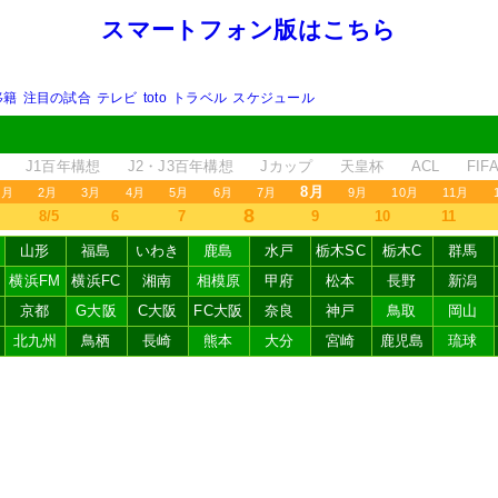
スマートフォン版はこちら
移籍
注目の試合
テレビ
toto
トラベル
スケジュール
J1百年構想
J2・J3百年構想
Jカップ
天皇杯
ACL
FI
8月
1月
2月
3月
4月
5月
6月
7月
9月
10月
11月
8
8/5
6
7
9
10
11
山形
福島
いわき
鹿島
水戸
栃木SC
栃木C
群馬
横浜FM
横浜FC
湘南
相模原
甲府
松本
長野
新潟
京都
G大阪
C大阪
FC大阪
奈良
神戸
鳥取
岡山
北九州
鳥栖
長崎
熊本
大分
宮崎
鹿児島
琉球