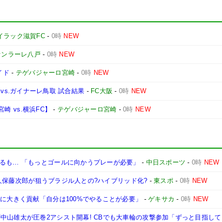
イラック滋賀FC
-
0時
NEW
ァンラーレ八戸
-
0時
NEW
イド
-
テゲバジャーロ宮崎
-
0時
NEW
1節 vs.ガイナーレ鳥取 試合結果
-
FC大阪
-
0時
NEW
宮崎 vs.横浜FC】
-
テゲバジャーロ宮崎
-
0時
NEW
なるも… 「もっとゴールに向かうプレーが必要」
-
中日スポーツ
-
0時
NEW
DF久保藤次郎が狙うブラジル人との?ハイブリッド化?
-
東スポ
-
0時
NEW
星に大きく貢献「自分は100%でやることが必要」
-
ゲキサカ
-
0時
NEW
中山雄太が圧巻2アシスト開幕! CBでも大車輪の攻撃参加「ずっと目指し