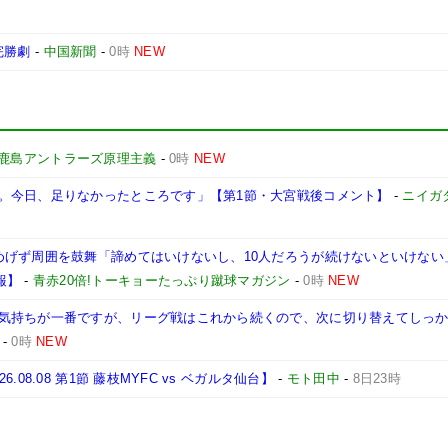
完勝劇
-
中国新聞
-
0時
NEW
鹿島アントラーズ原理主義
-
0時
NEW
。今日、足りなかったところです」【第1節・大宮戦後コメント】
-
ニイガ
げず周囲を鼓舞「諦めてはいけないし、10人だろうが続けないといけない」【2
2報】
-
青赤20倍!トーキョーたっぷり蹴球マガジン
-
0時
NEW
気持ちが一番ですが、リーグ戦はこれから続くので、次に切り替えてしっ
-
0時
NEW
8.08 第1節 藤枝MYFC vs ベガルタ仙台】
-
モト田中
-
8日23時