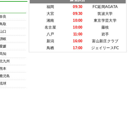
福岡
09:30
FC延岡AGATA
大宮
09:30
筑波大学
奈良
湘南
10:00
東京学芸大学
鳥取
名古屋
10:00
藤枝
山口
八戸
11:00
岩手
讃岐
新潟
16:00
富山新庄クラブ
愛媛
鳥栖
17:00
ジェイリースFC
高知
北九州
熊本
鹿児島
琉球