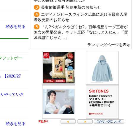
手との接触で右肩を痛めたか
3
長友佑都選手 契約更新のお知らせ
4
エディオンピースウイング広島における最多入場
者数更新のお知らせ
続きを見る
5
「ん?ベガルタやばくね?」百年構想リーグ王者が
無念の黒星発進。ネット反応「なにしとんねん」「開
幕戦ぼこじゃん...」
ランキングページを表示
タフットボー
026/27
かりやっていき
続きを見る