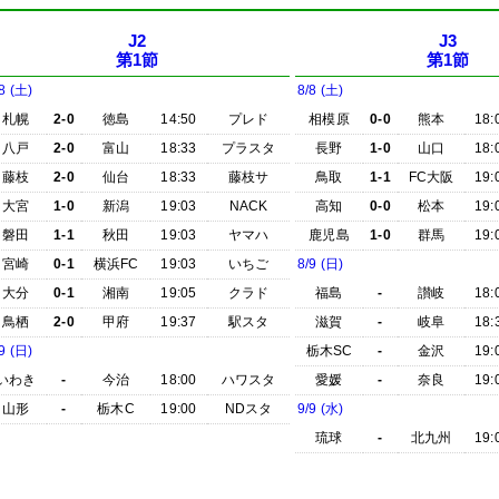
J2
J3
第1節
第1節
8 (土)
8/8 (土)
札幌
2-0
徳島
14:50
プレド
相模原
0-0
熊本
18:
八戸
2-0
富山
18:33
プラスタ
長野
1-0
山口
18:
藤枝
2-0
仙台
18:33
藤枝サ
鳥取
1-1
FC大阪
19:
大宮
1-0
新潟
19:03
NACK
高知
0-0
松本
19:
磐田
1-1
秋田
19:03
ヤマハ
鹿児島
1-0
群馬
19:
宮崎
0-1
横浜FC
19:03
いちご
8/9 (日)
大分
0-1
湘南
19:05
クラド
福島
-
讃岐
18:
鳥栖
2-0
甲府
19:37
駅スタ
滋賀
-
岐阜
18:
9 (日)
栃木SC
-
金沢
19:
いわき
-
今治
18:00
ハワスタ
愛媛
-
奈良
19:
山形
-
栃木C
19:00
NDスタ
9/9 (水)
琉球
-
北九州
19: