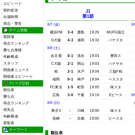
エピソード
契約状況
J1
第1節
出場時間
得点・警告
8/7 (金)
8/
チーム情報
横浜FM
3-4
鹿島
19:26
MUFG国立
競技場
G大阪
4-3
浦和
19:33
パナスタ
得点ランキング
8/8 (土)
勝ち点推移
名古屋
0-1
清水
19:03
豊田ス
年齢構成
スタッフ
C大阪
2-1
岡山
19:03
ハナサカ
関係者ニュース
柏
2-1
水戸
19:04
三協F柏
関係者エピソード
福岡
0-1
神戸
19:04
ベススタ
Jリーグ記録
FC東京
1-5
町田
19:05
味スタ
順位表
広島
3-0
千葉
19:19
Eピース
8/
勝ち点
8/9 (日)
得点ランキング
得失点
東京V
-
川崎
18:00
味スタ
年齢構成
長崎
-
京都
19:00
ピースタ
星取表
キーワード
順位表