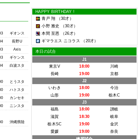
HAPPY BIRTHDAY !
青戸 翔
（30才）
小野 雅史
（30才）
03
ギオンス
本間 至恩
（26才）
ギマラエス ニコラス
（20才）
04
長野U
03
Axis
本日の試合
03
ギケンス
J1
04
白波スタ
東京V
18:00
川崎
長崎
19:00
京都
J2
00
とうスタ
いわき
18:00
今治
30
ハトスタ
山形
19:00
栃木C
00
カンセキ
J3
00
ニンスタ
福島
18:00
讃岐
滋賀
18:30
岐阜
00
沖縄県陸
栃木SC
19:00
金沢
愛媛
19:00
奈良
練習試合