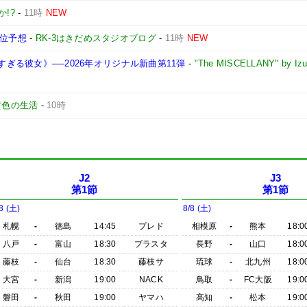
!?
-
11時
NEW
順位予想
-
RK-3はきだめスタジオブログ
-
11時
NEW
ギルティすぎる彼女》──2026年オリジナル新曲第11弾
-
"The MISCELLANY" by Izu
黄色の生活
-
10時
J2
J3
第1節
第1節
8 (土)
8/8 (土)
札幌
-
徳島
14:45
プレド
相模原
-
熊本
18:0
八戸
-
富山
18:30
プラスタ
長野
-
山口
18:0
藤枝
-
仙台
18:30
藤枝サ
琉球
-
北九州
18:0
大宮
-
新潟
19:00
NACK
鳥取
-
FC大阪
19:0
磐田
-
秋田
19:00
ヤマハ
高知
-
松本
19:0