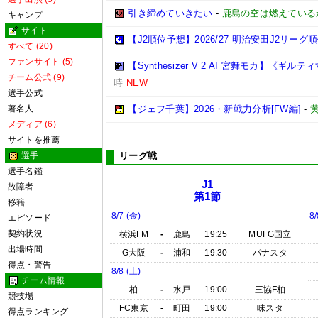
引き締めていきたい
-
鹿島の空は燃えているか
キャンプ
サイト
【J2順位予想】2026/27 明治安田J2リーグ
すべて (20)
ファンサイト (5)
【Synthesizer V 2 AI 宮舞モカ】《
チーム公式 (9)
時
NEW
選手公式
著名人
【ジェフ千葉】2026・新戦力分析[FW編]
-
メディア (6)
サイトを推薦
選手
リーグ戦
選手名鑑
J1
故障者
第1節
移籍
8/7 (金)
8/
エピソード
契約状況
横浜FM
-
鹿島
19:25
MUFG国立
出場時間
G大阪
-
浦和
19:30
パナスタ
得点・警告
8/8 (土)
チーム情報
柏
-
水戸
19:00
三協F柏
競技場
FC東京
-
町田
19:00
味スタ
得点ランキング