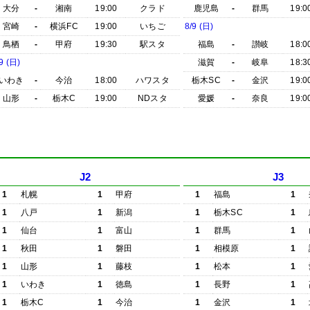
大分
-
湘南
19:00
クラド
鹿児島
-
群馬
19:0
宮崎
-
横浜FC
19:00
いちご
8/9 (日)
鳥栖
-
甲府
19:30
駅スタ
福島
-
讃岐
18:0
9 (日)
滋賀
-
岐阜
18:3
いわき
-
今治
18:00
ハワスタ
栃木SC
-
金沢
19:0
山形
-
栃木C
19:00
NDスタ
愛媛
-
奈良
19:0
J2
J3
1
札幌
1
甲府
1
福島
1
1
八戸
1
新潟
1
栃木SC
1
1
仙台
1
富山
1
群馬
1
1
秋田
1
磐田
1
相模原
1
1
山形
1
藤枝
1
松本
1
1
いわき
1
徳島
1
長野
1
1
栃木C
1
今治
1
金沢
1