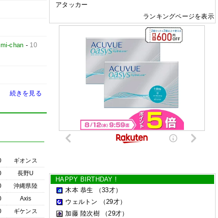
アタッカー
ランキングページを表示
mi-chan
-
10
続きを見る
0
ギオンス
0
長野U
HAPPY BIRTHDAY !
0
沖縄県陸
木本 恭生
（33才）
0
Axis
ウェルトン
（29才）
0
ギケンス
加藤 陸次樹
（29才）