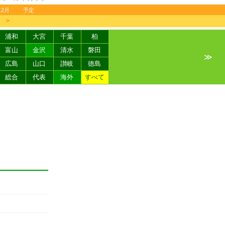
12月
予定
＞
浦和
大宮
千葉
柏
富山
金沢
清水
磐田
≫
広島
山口
讃岐
徳島
総合
代表
海外
すべて