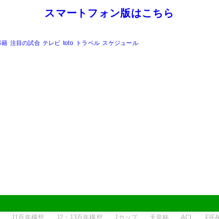
スマートフォン版はこちら
移籍
注目の試合
テレビ
toto
トラベル
スケジュール
J1百年構想
J2・J3百年構想
Jカップ
天皇杯
ACL
FI