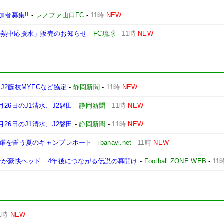
加者募集!!
-
レノファ山口FC
-
11時
NEW
の熱中応援水」販売のお知らせ
-
FC琉球
-
11時
NEW
J2藤枝MYFCなど協定
-
静岡新聞
-
11時
NEW
26日のJ1清水、J2磐田
-
静岡新聞
-
11時
NEW
26日のJ1清水、J2磐田
-
静岡新聞
-
11時
NEW
飛躍を誓う夏のキャンプレポート
-
ibanavi.net
-
11時
NEW
ーが豪快ヘッド…4年後につながる伝説の幕開け
-
Football ZONE WEB
-
11
1時
NEW