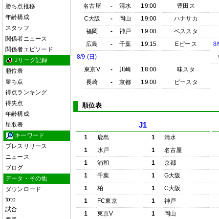
名古屋
-
清水
19:00
豊田ス
勝ち点推移
年齢構成
C大阪
-
岡山
19:00
ハナサカ
スタッフ
福岡
-
神戸
19:00
ベススタ
関係者ニュース
広島
-
千葉
19:15
Eピース
8/
関係者エピソード
8/9 (日)
Jリーグ記録
東京V
-
川崎
18:00
味スタ
順位表
勝ち点
長崎
-
京都
19:00
ピースタ
得点ランキング
得失点
順位表
年齢構成
星取表
J1
キーワード
1
鹿島
1
清水
プレスリリース
1
水戸
1
名古屋
ニュース
1
浦和
1
京都
ブログ
1
千葉
1
G大阪
データ・その他
1
柏
1
C大阪
ダウンロード
toto
1
FC東京
1
神戸
試合
1
東京V
1
岡山