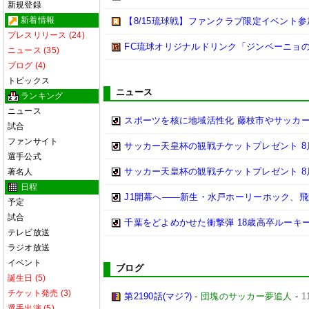
新規登録
新着情報
【8/15琉球戦】ファンクラブ限定イベント参
プレスリリース (24)
FC琉球オリジナルドリンク「ジンベーニョ
ニュース (35)
ブログ (4)
トピックス
ニュース
ランキング
ニュース
スポーツを核に地域活性化 藤枝市やサッカー
試合
ファンサイト
サッカー天皇杯の観戦チケットプレゼント 8月
選手公式
サッカー天皇杯の観戦チケットプレゼント 8月
著名人
日程
J1開幕へ――新生・水戸ホーリーホック、
予定
試合
千葉をどよめかせた衝撃弾 18歳高卒ルーキ
テレビ放送
ラジオ放送
イベント
ブログ
誕生日 (5)
チケット発売 (3)
第2190話(マジ?)
-
団塊のサッカー夢追人
-
1
選手出演 (5)