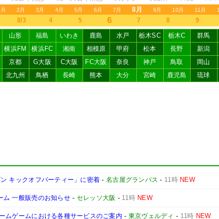
8月
1月
2月
3月
4月
5月
6月
7月
9月
10月
11月
6
8/3
4
5
7
8
9
山形
福島
いわき
鹿島
水戸
栃木SC
栃木C
群馬
横浜FM
横浜FC
湘南
相模原
甲府
松本
長野
新潟
京都
G大阪
C大阪
FC大阪
奈良
神戸
鳥取
岡山
北九州
鳥栖
長崎
熊本
大分
宮崎
鹿児島
琉球
ーズン キックオフパーティー」に密着
-
名古屋グランパス
-
11時
NEW
ォーム 一般販売のお知らせ
-
セレッソ大阪
-
11時
NEW
ディホームゲームにおける各種サービスのご案内
-
東京ヴェルディ
-
11時
NEW