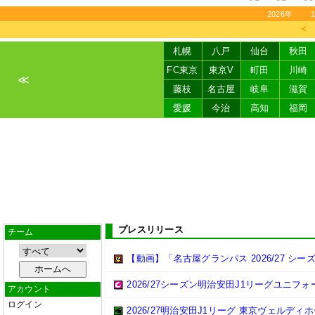
2026年
＜
札幌
八戸
仙台
秋田
FC東京
東京V
町田
川崎
≪
藤枝
名古屋
岐阜
滋賀
愛媛
今治
高知
福岡
プレスリリース
チーム
【動画】「名古屋グランパス 2026/27 シ
2026/27シーズン明治安田J1リーグユニフ
アカウント
ログイン
2026/27明治安田J1リーグ 東京ヴェル