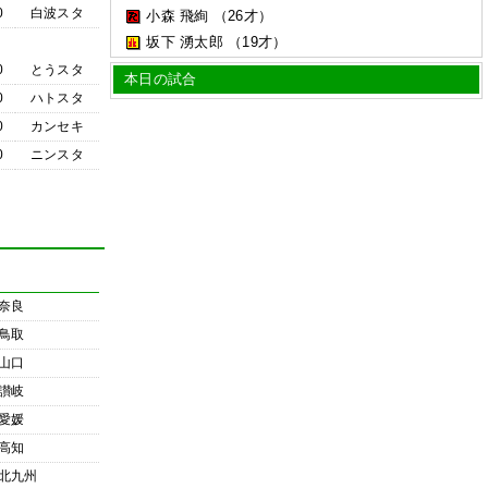
0
白波スタ
小森 飛絢
（26才）
坂下 湧太郎
（19才）
0
とうスタ
本日の試合
0
ハトスタ
0
カンセキ
0
ニンスタ
奈良
鳥取
山口
讃岐
愛媛
高知
北九州