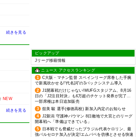
続きを見る
ピックアップ
Jリーグ移籍情報
ニュース アクセスランキング
1
C大阪・マチン監督 スペインリーグ席巻した手腕
で新風吹かせる!“代名詞”の3バックシステム導入
2
J1開幕戦だけじゃない!MUFGスタジアム、8月16
日の「J2注目対決」も6万超のチケット発券が完了…
時
NEW
一部席種は本日追加販売
3
舘美 駿 選手(修徳高校) 新加入内定のお知らせ
続きを見る
4
J2新潟 守護神バウマン 8日敵地で大宮とのリーグ
開幕戦へ「準備はできている」
5
日本戦でも脅威だったブラジル代表ケロリン、最
強バルセロナ加入が決定!エムバペを彷彿とさせる快速