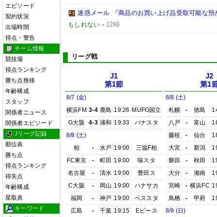
エピソード
迷惑メール 『商品のお買い上げ品受取可能な預
契約状況
もしれない
-
12時
出場時間
得点・警告
チーム情報
リーグ戦
競技場
得点ランキング
J1
J2
勝ち点推移
第1節
第1
年齢構成
8/7 (金)
8/8 (土)
スタッフ
横浜FM
3-4
鹿島
19:26
MUFG国立
札幌
-
徳島
1
関係者ニュース
G大阪
4-3
浦和
19:33
パナスタ
八戸
-
富山
1
関係者エピソード
Jリーグ記録
8/8 (土)
藤枝
-
仙台
1
順位表
柏
-
水戸
19:00
三協F柏
大宮
-
新潟
1
勝ち点
FC東京
-
町田
19:00
味スタ
磐田
-
秋田
1
得点ランキング
名古屋
-
清水
19:00
豊田ス
大分
-
湘南
1
得失点
C大阪
-
岡山
19:00
ハナサカ
宮崎
-
横浜FC
1
年齢構成
星取表
福岡
-
神戸
19:00
ベススタ
鳥栖
-
甲府
1
キーワード
広島
-
千葉
19:15
Eピース
8/9 (日)