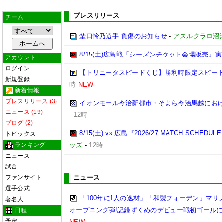
プレスリリース
チーム
埜口怜乃選手 負傷のお知らせ
-
アスルクラロ沼
8/15(土)広島戦「シーズンチケット会場販売」実
アカウント
ログイン
【トリニータスピードくじ】勝利時限定スピー
新規登録
時
NEW
新着情報
プレスリリース (3)
イオンモール今治新都市・そよら今治馬越にお
ニュース (19)
-
12時
ブログ (2)
8/15(土) vs 広島『2026/27 MATCH SC
トピックス
ランキング
ッズ
-
12時
ニュース
試合
ファンサイト
ニュース
選手公式
「100年に1人の逸材」「和製フォーデン」マリノ
著名人
オープニング弾!記録ずくめのデビュー戦初ゴール
日程
予定
NEW