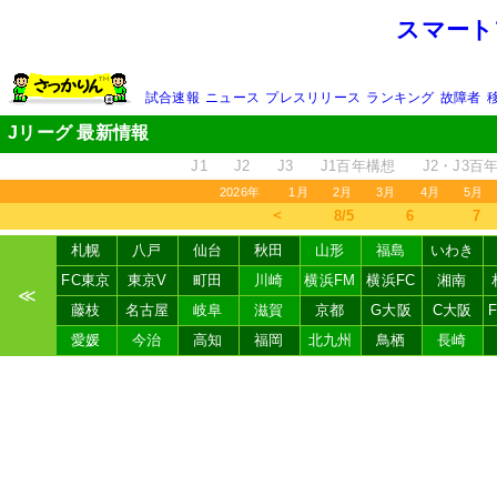
スマート
試合速報
ニュース
プレスリリース
ランキング
故障者
Jリーグ 最新情報
J1
J2
J3
J1百年構想
J2・J3百
2026年
1月
2月
3月
4月
5月
＜
8/5
6
7
札幌
八戸
仙台
秋田
山形
福島
いわき
FC東京
東京V
町田
川崎
横浜FM
横浜FC
湘南
≪
藤枝
名古屋
岐阜
滋賀
京都
G大阪
C大阪
愛媛
今治
高知
福岡
北九州
鳥栖
長崎