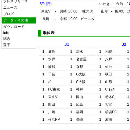
プレスリリース
8/9 (日)
いわき
-
今治
1
ニュース
東京V
-
川崎
18:00
味スタ
山形
-
栃木C
1
ブログ
長崎
-
京都
19:00
ピースタ
データ・その他
ダウンロード
順位表
toto
試合
J1
J2
選手
1
鹿島
1
清水
1
札幌
1
1
水戸
1
名古屋
1
八戸
1
1
浦和
1
京都
1
仙台
1
1
千葉
1
G大阪
1
秋田
1
1
柏
1
C大阪
1
山形
1
1
FC東京
1
神戸
1
いわき
1
1
東京V
1
岡山
1
栃木C
1
1
町田
1
広島
1
大宮
1
1
川崎
1
福岡
1
横浜FC
1
1
横浜FM
1
長崎
1
湘南
1