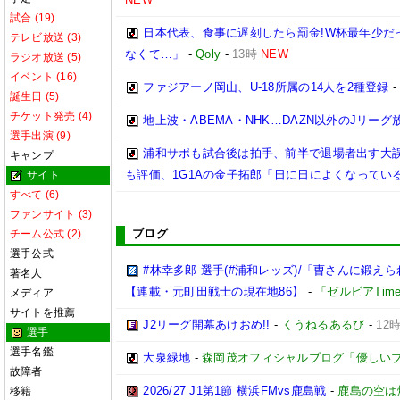
試合 (19)
日本代表、食事に遅刻したら罰金!W杯最年少だ
テレビ放送 (3)
なくて…」
-
Qoly
-
13時
NEW
ラジオ放送 (5)
イベント (16)
ファジアーノ岡山、U-18所属の14人を2種登録
誕生日 (5)
チケット発売 (4)
地上波・ABEMA・NHK…DAZN以外のJリーグ
選手出演 (9)
浦和サポも試合後は拍手、前半で退場者出す大誤
キャンプ
も評価、1G1Aの金子拓郎「日に日によくなってい
サイト
すべて (6)
ファンサイト (3)
ブログ
チーム公式 (2)
選手公式
#林幸多郎 選手(#浦和レッズ)/「曺さんに鍛
著名人
【連載・元町田戦士の現在地86】
-
「ゼルビアTim
メディア
サイトを推薦
J2リーグ開幕あけおめ!!
-
くうねるあるび
-
12
選手
選手名鑑
大泉緑地
-
森岡茂オフィシャルブログ「優しいブログ」
故障者
2026/27 J1第1節 横浜FMvs鹿島戦
-
鹿島の空は
移籍