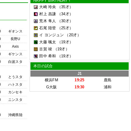
HAPPY BIRTHDAY !
大崎 玲央
（35才）
村上 昌謙
（34才）
荒木 隼人
（30才）
石尾 陸登
（25才）
0
ギオンス
イ ヨンジュン
（20才）
0
長野U
大藤 颯太
（19才）
0
Axis
古賀 竣
（19才）
0
ギケンス
田中 希和
（19才）
0
白波スタ
本日の試合
J1
0
とうスタ
横浜FM
19:25
鹿島
0
ハトスタ
G大阪
19:30
浦和
0
カンセキ
0
ニンスタ
0
沖縄県陸