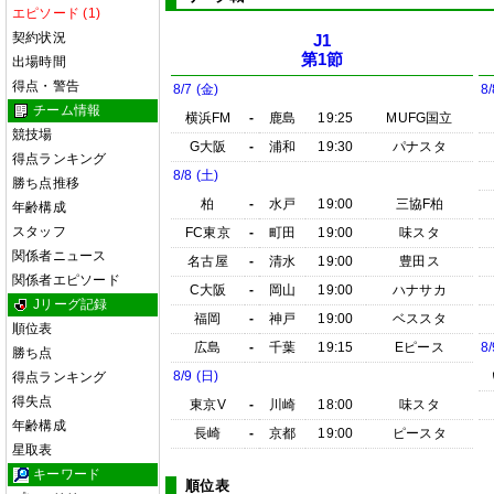
エピソード (1)
契約状況
J1
第1節
出場時間
得点・警告
8/7 (金)
8/
チーム情報
横浜FM
-
鹿島
19:25
MUFG国立
競技場
G大阪
-
浦和
19:30
パナスタ
得点ランキング
8/8 (土)
勝ち点推移
柏
-
水戸
19:00
三協F柏
年齢構成
スタッフ
FC東京
-
町田
19:00
味スタ
関係者ニュース
名古屋
-
清水
19:00
豊田ス
関係者エピソード
C大阪
-
岡山
19:00
ハナサカ
Jリーグ記録
福岡
-
神戸
19:00
ベススタ
順位表
広島
-
千葉
19:15
Eピース
8/
勝ち点
8/9 (日)
得点ランキング
得失点
東京V
-
川崎
18:00
味スタ
年齢構成
長崎
-
京都
19:00
ピースタ
星取表
キーワード
順位表