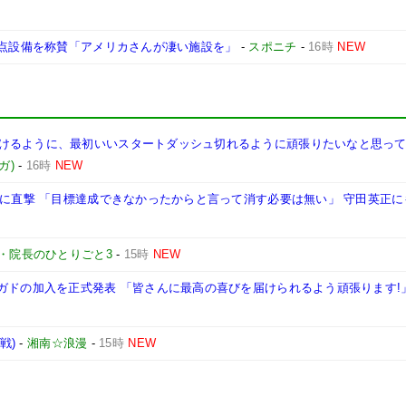
拠点設備を称賛「アメリカさんが凄い施設を」
-
スポニチ
-
16時
NEW
けるように、最初いいスタートダッシュ切れるように頑張りたいなと思って
ガ)
-
16時
NEW
三に直撃 「目標達成できなかったからと言って消す必要は無い」 守田英正に
・院長のひとりごと3
-
15時
NEW
ガドの加入を正式発表 「皆さんに最高の喜びを届けられるよう頑張ります!
戦)
-
湘南☆浪漫
-
15時
NEW