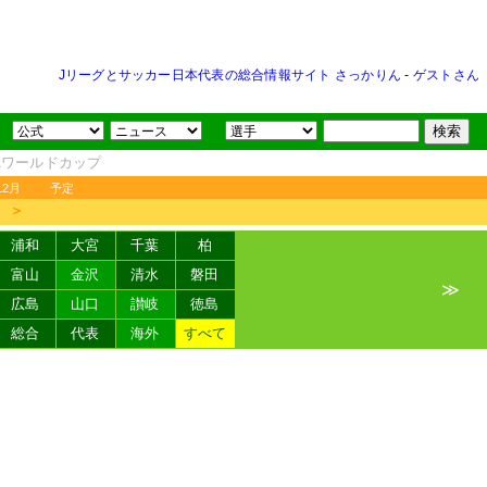
Jリーグとサッカー日本代表の総合情報サイト さっかりん
-
ゲストさん
FAワールドカップ
12月
予定
＞
浦和
大宮
千葉
柏
富山
金沢
清水
磐田
≫
広島
山口
讃岐
徳島
総合
代表
海外
すべて