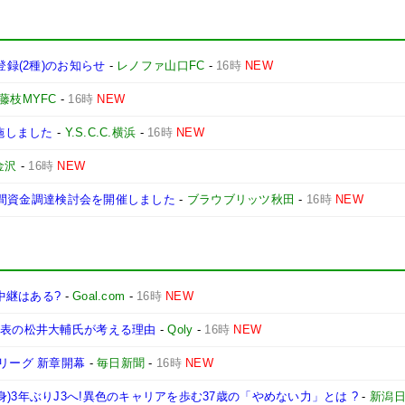
登録(2種)のお知らせ
-
レノファ山口FC
-
16時
NEW
藤枝MYFC
-
16時
NEW
実施しました
-
Y.S.C.C.横浜
-
16時
NEW
金沢
-
16時
NEW
る民間資金調達検討会を開催しました
-
ブラウブリッツ秋田
-
16時
NEW
波中継はある?
-
Goal.com
-
16時
NEW
代表の松井大輔氏が考える理由
-
Qoly
-
16時
NEW
リーグ 新章開幕
-
毎日新聞
-
16時
NEW
)3年ぶりJ3へ!異色のキャリアを歩む37歳の「やめない力」とは ?
-
新潟