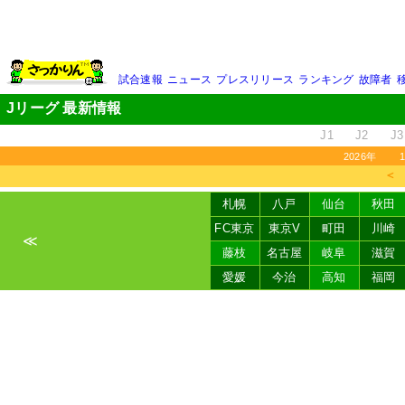
試合速報
ニュース
プレスリリース
ランキング
故障者
Jリーグ 最新情報
J1
J2
J3
2026年
＜
札幌
八戸
仙台
秋田
FC東京
東京V
町田
川崎
≪
藤枝
名古屋
岐阜
滋賀
愛媛
今治
高知
福岡