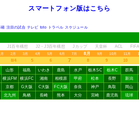
スマートフォン版はこちら
移籍
注目の試合
テレビ
toto
トラベル
スケジュール
J1百年構想
J2・J3百年構想
Jカップ
天皇杯
ACL
FI
8月
1月
2月
3月
4月
5月
6月
7月
9月
10月
11月
7
8/4
5
6
8
9
10
山形
福島
いわき
鹿島
水戸
栃木SC
栃木C
群馬
横浜FM
横浜FC
湘南
相模原
甲府
松本
長野
新潟
京都
G大阪
C大阪
FC大阪
奈良
神戸
鳥取
岡山
北九州
鳥栖
長崎
熊本
大分
宮崎
鹿児島
琉球