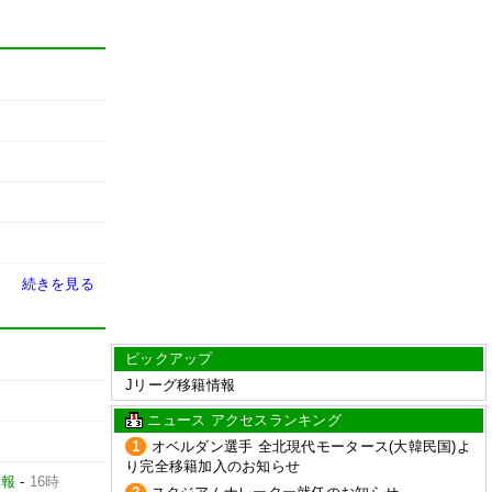
続きを見る
ピックアップ
Jリーグ移籍情報
ニュース アクセスランキング
1
オベルダン選手 全北現代モータース(大韓民国)よ
り完全移籍加入のお知らせ
日報
-
16時