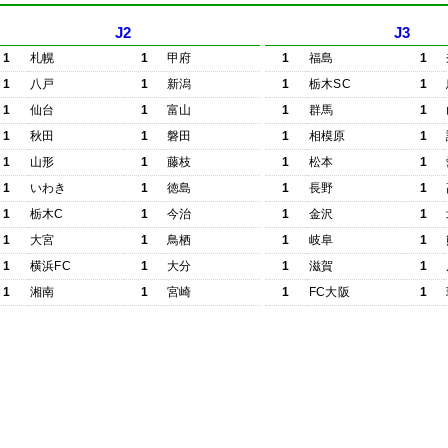
J2
J3
1
札幌
1
甲府
1
福島
1
1
八戸
1
新潟
1
栃木SC
1
1
仙台
1
富山
1
群馬
1
1
秋田
1
磐田
1
相模原
1
1
山形
1
藤枝
1
松本
1
1
いわき
1
徳島
1
長野
1
1
栃木C
1
今治
1
金沢
1
1
大宮
1
鳥栖
1
岐阜
1
1
横浜FC
1
大分
1
滋賀
1
1
湘南
1
宮崎
1
FC大阪
1