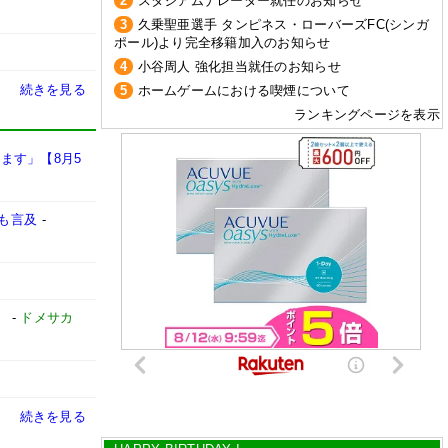
2
スタジアムナレーター就任のお知らせ
3
久乗聖亜選手 タンピネス・ローバーズFC(シンガ
ポール)より完全移籍加入のお知らせ
4
小谷周人 強化担当就任のお知らせ
続きを見る
5
ホームゲームにおける喫煙について
ランキングページを表示
ます」【8月5
も言及
-
」
-
ドメサカ
続きを見る