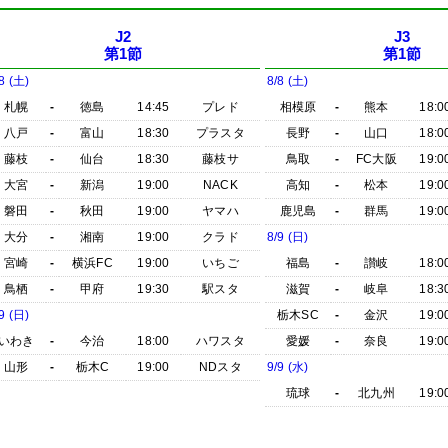
J2
J3
第1節
第1節
8 (土)
8/8 (土)
札幌
-
徳島
14:45
プレド
相模原
-
熊本
18:0
八戸
-
富山
18:30
プラスタ
長野
-
山口
18:0
藤枝
-
仙台
18:30
藤枝サ
鳥取
-
FC大阪
19:0
大宮
-
新潟
19:00
NACK
高知
-
松本
19:0
磐田
-
秋田
19:00
ヤマハ
鹿児島
-
群馬
19:0
大分
-
湘南
19:00
クラド
8/9 (日)
宮崎
-
横浜FC
19:00
いちご
福島
-
讃岐
18:0
鳥栖
-
甲府
19:30
駅スタ
滋賀
-
岐阜
18:3
9 (日)
栃木SC
-
金沢
19:0
いわき
-
今治
18:00
ハワスタ
愛媛
-
奈良
19:0
山形
-
栃木C
19:00
NDスタ
9/9 (水)
琉球
-
北九州
19:0