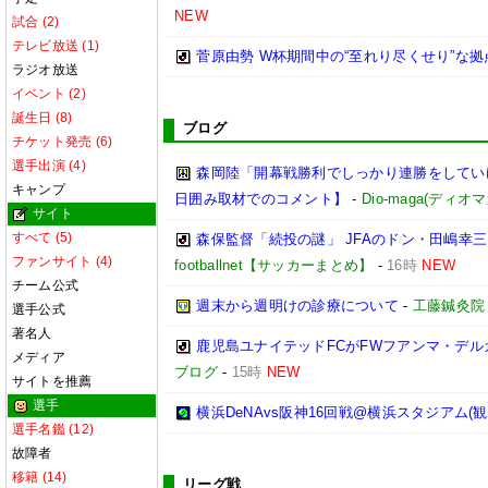
NEW
試合 (2)
テレビ放送 (1)
菅原由勢 W杯期間中の“至れり尽くせり”な
ラジオ放送
イベント (2)
誕生日 (8)
ブログ
チケット発売 (6)
選手出演 (4)
森岡陸「開幕戦勝利でしっかり連勝をしてい
キャンプ
日囲み取材でのコメント】
-
Dio-maga(ディオマ
サイト
すべて (5)
森保監督「続投の謎」 JFAのドン・田嶋幸
ファンサイト (4)
footballnet【サッカーまとめ】
-
16時
NEW
チーム公式
週末から週明けの診療について
-
工藤鍼灸院
選手公式
著名人
鹿児島ユナイテッドFCがFWフアンマ・デル
メディア
ブログ
-
15時
NEW
サイトを推薦
選手
横浜DeNAvs阪神16回戦@横浜スタジアム(観
選手名鑑 (12)
故障者
移籍 (14)
リーグ戦