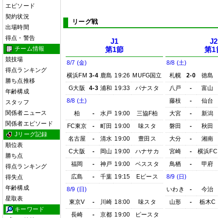
エピソード
契約状況
リーグ戦
出場時間
得点・警告
J1
J2
チーム情報
第1節
第1
競技場
8/7 (金)
8/8 (土)
得点ランキング
横浜FM
3-4
鹿島
19:26
MUFG国立
札幌
2-0
徳島
勝ち点推移
G大阪
4-3
浦和
19:33
パナスタ
八戸
-
富山
年齢構成
8/8 (土)
藤枝
-
仙台
スタッフ
関係者ニュース
柏
-
水戸
19:00
三協F柏
大宮
-
新潟
関係者エピソード
FC東京
-
町田
19:00
味スタ
磐田
-
秋田
Jリーグ記録
名古屋
-
清水
19:00
豊田ス
大分
-
湘南
順位表
C大阪
-
岡山
19:00
ハナサカ
宮崎
-
横浜FC
勝ち点
福岡
-
神戸
19:00
ベススタ
鳥栖
-
甲府
得点ランキング
広島
-
千葉
19:15
Eピース
8/9 (日)
得失点
年齢構成
8/9 (日)
いわき
-
今治
星取表
東京V
-
川崎
18:00
味スタ
山形
-
栃木C
キーワード
長崎
-
京都
19:00
ピースタ