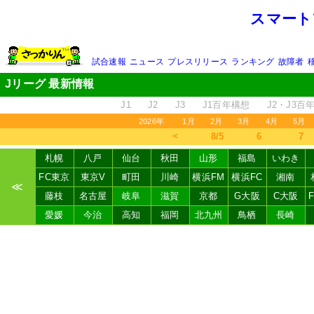
スマート
試合速報
ニュース
プレスリリース
ランキング
故障者
Jリーグ 最新情報
J1
J2
J3
J1百年構想
J2・J3百
2026年
1月
2月
3月
4月
5月
＜
8/5
6
7
札幌
八戸
仙台
秋田
山形
福島
いわき
FC東京
東京V
町田
川崎
横浜FM
横浜FC
湘南
≪
藤枝
名古屋
岐阜
滋賀
京都
G大阪
C大阪
愛媛
今治
高知
福岡
北九州
鳥栖
長崎