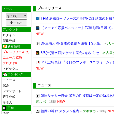
プレスリリース
チーム
TRM 房総ローヴァーズ木更津FC戦 結果のお知
【アウェイ応援バスツアー】FC琉球戦(日帰り)
アカウント
NEW
ログイン
新規登録
DF三浦とMF奥抜の負傷を発表【G大阪】
-
Jリ
新着情報
プレスリリース (6)
8/8(土)清水戦|チケット完売のお知らせ
-
名古屋
ニュース (28)
8/8(土)徳島戦:『今日のブラボーユニフォーム
ブログ (9)
NEW
トピックス
ランキング
ニュース
ニュース
試合
ファンサイト
韓国サッカー協会 審判の性接待は一定の効果あ
選手公式
東スポ
-
18時
NEW
著名人
日程
福岡vs神戸 スタメン発表
-
ゲキサカ
-
18時
NE
予定