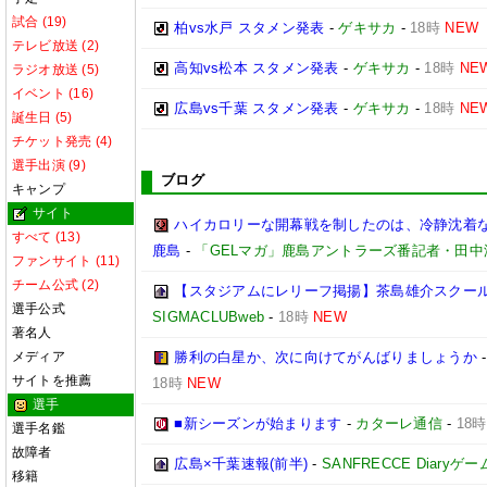
試合 (19)
柏vs水戸 スタメン発表
-
ゲキサカ
-
18時
NEW
テレビ放送 (2)
高知vs松本 スタメン発表
-
ゲキサカ
-
18時
NE
ラジオ放送 (5)
イベント (16)
広島vs千葉 スタメン発表
-
ゲキサカ
-
18時
NE
誕生日 (5)
チケット発売 (4)
選手出演 (9)
ブログ
キャンプ
サイト
ハイカロリーな開幕戦を制したのは、冷静沈着な柴
すべて (13)
鹿島
-
「GELマガ」鹿島アントラーズ番記者・田中
ファンサイト (11)
チーム公式 (2)
【スタジアムにレリーフ掲揚】茶島雄介スクー
選手公式
SIGMACLUBweb
-
18時
NEW
著名人
メディア
勝利の白星か、次に向けてがんばりましょうか
サイトを推薦
18時
NEW
選手
■新シーズンが始まります
-
カターレ通信
-
18時
選手名鑑
故障者
広島×千葉速報(前半)
-
SANFRECCE Diaryゲ
移籍