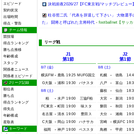
エピソード
決戦前夜2026/27【FC東京戦/マッチプレビュー
契約状況
柱谷哲二氏「代表を辞退して下さい」 大物選手
出場時間
た」 闘将と呼ばれた主将時代
-
footballnet【
得点・警告
チーム情報
競技場
リーグ戦
得点ランキング
勝ち点推移
J1
J2
年齢構成
第1節
第1節
スタッフ
8/7 (金)
8/8 (土)
関係者ニュース
横浜FM
-
鹿島
19:25
MUFG国立
札幌
-
徳島
14:
関係者エピソード
Jリーグ記録
G大阪
-
浦和
19:30
パナスタ
八戸
-
富山
18:
順位表
8/8 (土)
藤枝
-
仙台
18:
勝ち点
柏
-
水戸
19:00
三協F柏
大宮
-
新潟
19:
得点ランキング
FC東京
-
町田
19:00
味スタ
磐田
-
秋田
19:
得失点
名古屋
-
清水
19:00
豊田ス
大分
-
湘南
19:
年齢構成
C大阪
-
岡山
19:00
ハナサカ
宮崎
-
横浜FC
19:
星取表
キーワード
福岡
-
神戸
19:00
ベススタ
鳥栖
-
甲府
19: