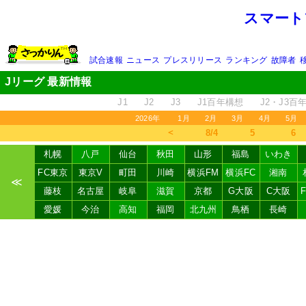
スマート
試合速報
ニュース
プレスリリース
ランキング
故障者
Jリーグ 最新情報
J1
J2
J3
J1百年構想
J2・J3百
2026年
1月
2月
3月
4月
5月
＜
8/4
5
6
札幌
八戸
仙台
秋田
山形
福島
いわき
FC東京
東京V
町田
川崎
横浜FM
横浜FC
湘南
≪
藤枝
名古屋
岐阜
滋賀
京都
G大阪
C大阪
愛媛
今治
高知
福岡
北九州
鳥栖
長崎