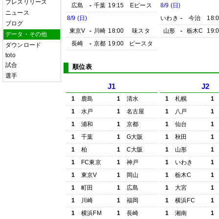
プレスリリース
広島
-
千葉
19:15
Eピース
8/9 (日)
ニュース
8/9 (日)
いわき
-
今治
18:
ブログ
東京V
-
川崎
18:00
味スタ
山形
-
栃木C
19:
データ・その他
長崎
-
京都
19:00
ピースタ
ダウンロード
toto
試合
順位表
選手
J1
J2
1
鹿島
1
清水
1
札幌
1
1
水戸
1
名古屋
1
八戸
1
1
浦和
1
京都
1
仙台
1
1
千葉
1
G大阪
1
秋田
1
1
柏
1
C大阪
1
山形
1
1
FC東京
1
神戸
1
いわき
1
1
東京V
1
岡山
1
栃木C
1
1
町田
1
広島
1
大宮
1
1
川崎
1
福岡
1
横浜FC
1
1
横浜FM
1
長崎
1
湘南
1