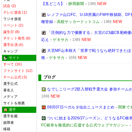
【見どころ】
-
静岡新聞
-
18時
NEW
試合 (2)
テレビ放送 (1)
レノファ山口FC、U-18所属のFW中根槙助、D
ラジオ放送
種登録
-
高校サッカードットコム
-
18時
NEW
イベント (2)
誕生日 (8)
「圧倒的な力で優勝する」大宮の23歳CB尾崎
チケット発売 (6)
応え
-
ゲキサカ
-
18時
NEW
選手出演 (4)
大宮MF山本桜大「世界で戦うなら絶対できたほ
キャンプ
格
-
ゲキサカ
-
18時
NEW
サイト
すべて (16)
ファンサイト (12)
ブログ
チーム公式 (3)
選手公式
なでしこリーグ2部入替戦予選大会 参加チームが
著名人
18時
NEW
メディア
サイトを推薦
08月07日ベガルタ仙台ニュースまとめ
-
関東で
選手
選手名鑑
ついに始まる2026/27シーズン。どうなるFC岐阜【2
故障者
FC岐阜を徹底的に応援する公式ウェブマガジン～
移籍