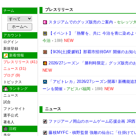
プレスリリース
チーム
スタジアムでのグッズ販売のご案内
-
セレッソ
【イベント】「熱響を、共に 今治を青に染めよう
アカウント
今治
-
18時
NEW
ログイン
新規登録
【9/26(土)愛媛戦】那覇市招待DAY 開催のお知
新着情報
プレスリリース (41)
2026/27シーズン 「勝利時限定」グッズ販売の
ニュース (31)
NEW
ブログ (9)
「アビトレカ」2026/27シーズン開幕! 新機
トピックス
ランキング
ーンを開催
-
アビスパ福岡
-
18時
NEW
ニュース
試合
ファンサイト
ニュース
選手公式
ファジアーノ岡山のホームゲーム応援企画 JR
著名人
日程
藤枝MYFC・槙野監督 強敵の仙台に「仕掛けて
予定