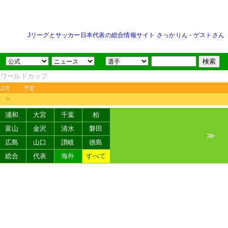
Jリーグとサッカー日本代表の総合情報サイト さっかりん
-
ゲストさん
FAワールドカップ
12月
予定
＞
浦和
大宮
千葉
柏
富山
金沢
清水
磐田
≫
広島
山口
讃岐
徳島
総合
代表
海外
すべて