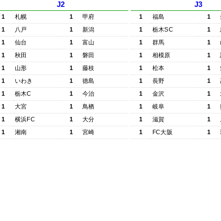
J2
J3
1
札幌
1
甲府
1
福島
1
1
八戸
1
新潟
1
栃木SC
1
1
仙台
1
富山
1
群馬
1
1
秋田
1
磐田
1
相模原
1
1
山形
1
藤枝
1
松本
1
1
いわき
1
徳島
1
長野
1
1
栃木C
1
今治
1
金沢
1
1
大宮
1
鳥栖
1
岐阜
1
1
横浜FC
1
大分
1
滋賀
1
1
湘南
1
宮崎
1
FC大阪
1