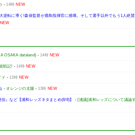
カ
-
14時
NEW
大逆転に導く!森保監督が鹿島指揮官に感嘆。そして選手以外でもう1人絶賛
NEW
AKA dataland)
-
14時
NEW
観戦記!
-
14時
NEW
イド
-
13時
NEW
山
-
オレンジの太陽
-
13時
NEW
信』など【浦和レッズネタまとめ(8/8)】
-
[浦議]浦和レッズについて議論