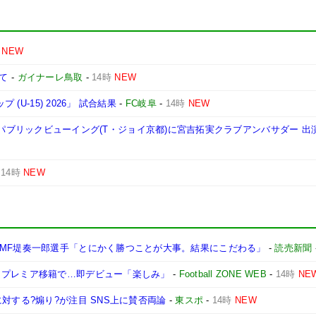
NEW
いて
-
ガイナーレ鳥取
-
14時
NEW
(U-15) 2026」 試合結果
-
FC岐阜
-
14時
NEW
戦 AWAYパブリックビューイング(T・ジョイ京都)に宮吉拓実クラブアンバサダー 
-
14時
NEW
…MF堤奏一郎選手「とにかく勝つことが大事。結果にこだわる」
-
読売新聞
 プレミア移籍で…即デビュー「楽しみ」
-
Football ZONE WEB
-
14時
NE
対する?煽り?が注目 SNS上に賛否両論
-
東スポ
-
14時
NEW