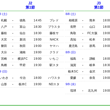
J2
J3
第1節
第1節
8 (土)
8/8 (土)
札幌
-
徳島
14:45
プレド
相模原
-
熊本
18:0
八戸
-
富山
18:30
プラスタ
長野
-
山口
18:0
藤枝
-
仙台
18:30
藤枝サ
鳥取
-
FC大阪
19:0
大宮
-
新潟
19:00
NACK
高知
-
松本
19:0
磐田
-
秋田
19:00
ヤマハ
鹿児島
-
群馬
19:0
大分
-
湘南
19:00
クラド
8/9 (日)
宮崎
-
横浜FC
19:00
いちご
福島
-
讃岐
18:0
鳥栖
-
甲府
19:30
駅スタ
滋賀
-
岐阜
18:3
9 (日)
栃木SC
-
金沢
19:0
いわき
-
今治
18:00
ハワスタ
愛媛
-
奈良
19:0
山形
-
栃木C
19:00
NDスタ
9/9 (水)
琉球
-
北九州
19:0