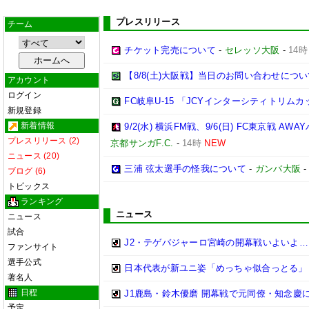
プレスリリース
チーム
チケット完売について
-
セレッソ大阪
-
14時
【8/8(土)大阪戦】当日のお問い合わせにつ
アカウント
ログイン
FC岐阜U-15 「JCYインターシティトリムカップ 
新規登録
新着情報
9/2(水) 横浜FM戦、9/6(日) FC東京
プレスリリース (2)
京都サンガF.C.
-
14時
NEW
ニュース (20)
三浦 弦太選手の怪我について
-
ガンバ大阪
ブログ (6)
トピックス
ランキング
ニュース
ニュース
試合
J2・テゲバジャーロ宮崎の開幕戦いよいよ
ファンサイト
選手公式
日本代表が新ユニ姿「めっちゃ似合っとる」
著名人
日程
J1鹿島・鈴木優磨 開幕戦で元同僚・知念慶に
予定