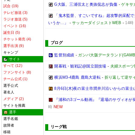
G大阪、三浦弦太と奥抜侃志が負傷
-
ゲキサ
試合 (19)
テレビ放送 (3)
「鬼木監督、すごいですね」超攻撃的采配で
ラジオ放送 (5)
いうか…」
-
サッカーダイジェストWEB
-
14時
イベント (16)
誕生日 (5)
チケット発売 (4)
ブログ
選手出演 (9)
キャンプ
監督別成績
-
ガンバ大阪データランド(GAMBA OS
サイト
すべて (12)
開幕戦・観戦記@国立競技場
-
夫婦スポーツ
ファンサイト (8)
横浜M3-4鹿島 鹿島大逆転
-
折り返して逆サ
チーム公式 (1)
選手公式
8月6日(木)夜の富士市潤井川沿いからの富士
著名人
メディア (2)
『浦和の3ゴール動画』『退場のサヴィオが発
サイトを推薦
時
NEW
選手
選手名鑑
故障者
リーグ戦
移籍