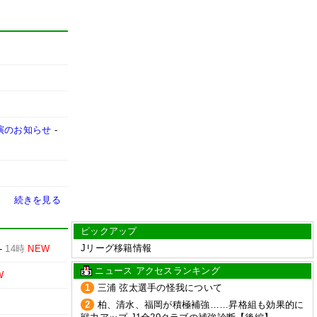
出演のお知らせ
-
続きを見る
ピックアップ
Jリーグ移籍情報
-
14時
NEW
ニュース アクセスランキング
W
1
三浦 弦太選手の怪我について
2
柏、清水、福岡が積極補強……昇格組も効果的に