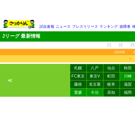
試合速報
ニュース
プレスリリース
ランキング
故障者
Jリーグ 最新情報
J1
J2
J3
2026年
＜
札幌
八戸
仙台
秋田
FC東京
東京V
町田
川崎
≪
藤枝
名古屋
岐阜
滋賀
愛媛
今治
高知
福岡