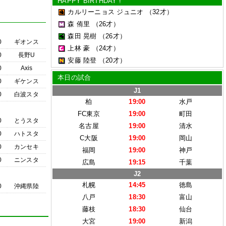
HAPPY BIRTHDAY !
カルリーニョス ジュニオ
（32才）
森 侑里
（26才）
森田 晃樹
（26才）
0
ギオンス
上林 豪
（24才）
0
長野U
安藤 陸登
（20才）
0
Axis
本日の試合
0
ギケンス
J1
0
白波スタ
柏
19:00
水戸
FC東京
19:00
町田
0
とうスタ
名古屋
19:00
清水
0
ハトスタ
C大阪
19:00
岡山
0
カンセキ
福岡
19:00
神戸
0
ニンスタ
広島
19:15
千葉
J2
札幌
14:45
徳島
0
沖縄県陸
八戸
18:30
富山
藤枝
18:30
仙台
大宮
19:00
新潟