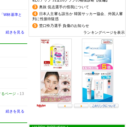
戦力アップ J1全20クラブの補強診断【後編】
3
奥抜 侃志選手の怪我について
4
日本人主審も該当か 韓国サッカー協会、外国人審
「W杯基準と
判に性接待疑惑
5
埜口怜乃選手 負傷のお知らせ
続きを見る
ランキングページを表示
するページ
-
13
続きを見る