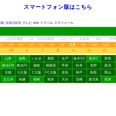
スマートフォン版はこちら
移籍
注目の試合
テレビ
toto
トラベル
スケジュール
J1百年構想
J2・J3百年構想
Jカップ
天皇杯
ACL
FI
8月
1月
2月
3月
4月
5月
6月
7月
9月
10月
11月
8
8/5
6
7
9
10
11
山形
福島
いわき
鹿島
水戸
栃木SC
栃木C
群馬
横浜FM
横浜FC
湘南
相模原
甲府
松本
長野
新潟
京都
G大阪
C大阪
FC大阪
奈良
神戸
鳥取
岡山
北九州
鳥栖
長崎
熊本
大分
宮崎
鹿児島
琉球