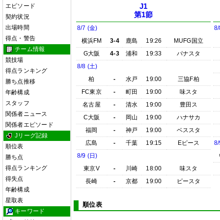
エピソード
J1
第1節
契約状況
出場時間
8/7 (金)
8/
得点・警告
横浜FM
3-4
鹿島
19:26
MUFG国立
チーム情報
G大阪
4-3
浦和
19:33
パナスタ
競技場
8/8 (土)
得点ランキング
柏
-
水戸
19:00
三協F柏
勝ち点推移
FC東京
-
町田
19:00
味スタ
年齢構成
スタッフ
名古屋
-
清水
19:00
豊田ス
関係者ニュース
C大阪
-
岡山
19:00
ハナサカ
関係者エピソード
福岡
-
神戸
19:00
ベススタ
Jリーグ記録
広島
-
千葉
19:15
Eピース
8/
順位表
8/9 (日)
勝ち点
得点ランキング
東京V
-
川崎
18:00
味スタ
得失点
長崎
-
京都
19:00
ピースタ
年齢構成
星取表
順位表
キーワード