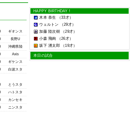
HAPPY BIRTHDAY !
木本 恭生
（33才）
ウェルトン
（29才）
0
ギオンス
加藤 陸次樹
（29才）
小森 飛絢
（26才）
0
長野U
坂下 湧太郎
（19才）
0
沖縄県陸
0
Axis
本日の試合
0
ギケンス
0
白波スタ
0
とうスタ
0
ハトスタ
0
カンセキ
0
ニンスタ