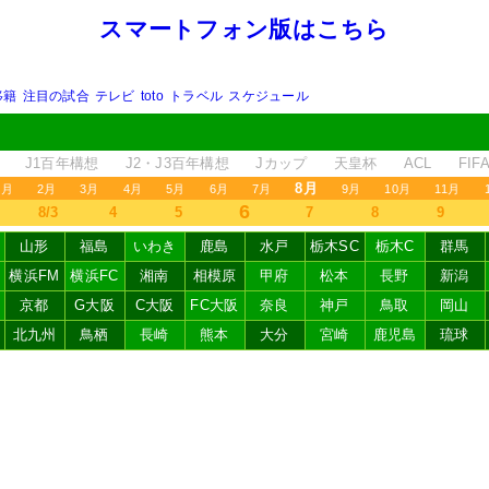
スマートフォン版はこちら
移籍
注目の試合
テレビ
toto
トラベル
スケジュール
J1百年構想
J2・J3百年構想
Jカップ
天皇杯
ACL
FI
8月
1月
2月
3月
4月
5月
6月
7月
9月
10月
11月
6
8/3
4
5
7
8
9
山形
福島
いわき
鹿島
水戸
栃木SC
栃木C
群馬
横浜FM
横浜FC
湘南
相模原
甲府
松本
長野
新潟
京都
G大阪
C大阪
FC大阪
奈良
神戸
鳥取
岡山
北九州
鳥栖
長崎
熊本
大分
宮崎
鹿児島
琉球