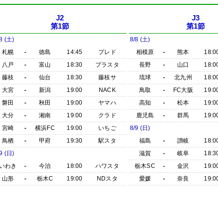
J2
J3
第1節
第1節
8 (土)
8/8 (土)
札幌
-
徳島
14:45
プレド
相模原
-
熊本
18:0
八戸
-
富山
18:30
プラスタ
長野
-
山口
18:0
藤枝
-
仙台
18:30
藤枝サ
琉球
-
北九州
18:0
大宮
-
新潟
19:00
NACK
鳥取
-
FC大阪
19:0
磐田
-
秋田
19:00
ヤマハ
高知
-
松本
19:0
大分
-
湘南
19:00
クラド
鹿児島
-
群馬
19:0
宮崎
-
横浜FC
19:00
いちご
8/9 (日)
鳥栖
-
甲府
19:30
駅スタ
福島
-
讃岐
18:0
9 (日)
滋賀
-
岐阜
18:3
いわき
-
今治
18:00
ハワスタ
栃木SC
-
金沢
19:0
山形
-
栃木C
19:00
NDスタ
愛媛
-
奈良
19:0