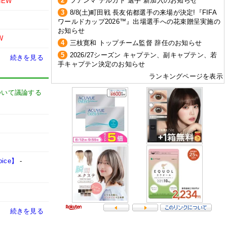
2
フアンマ デルガド 選手 新加入のお知らせ
NEW
3
8/8(土)町田戦 長友佑都選手の来場が決定!『FIFA
ワールドカップ2026™』出場選手への花束贈呈実施の
お知らせ
W
4
三枝寛和 トップチーム監督 辞任のお知らせ
5
2026/27シーズン キャプテン、副キャプテン、若
続きを見る
手キャプテン決定のお知らせ
ランキングページを表示
ついて議論する
ce】
-
続きを見る