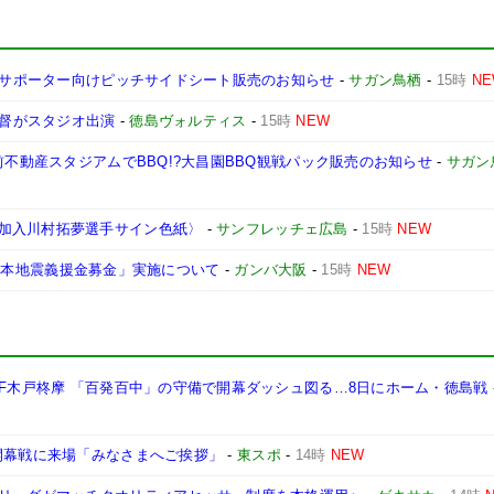
鳥栖サポーター向けピッチサイドシート販売のお知らせ
-
サガン鳥栖
-
15時
N
監督がスタジオ出演
-
徳島ヴォルティス
-
15時
NEW
前不動産スタジアムでBBQ!?大昌園BBQ観戦パック販売のお知らせ
-
サガン
加入川村拓夢選手サイン色紙〉
-
サンフレッチェ広島
-
15時
NEW
8年熊本地震義援金募金」実施について
-
ガンバ大阪
-
15時
NEW
MF木戸柊摩 「百発百中」の守備で開幕ダッシュ図る…8日にホーム・徳島戦
開幕戦に来場「みなさまへご挨拶」
-
東スポ
-
14時
NEW