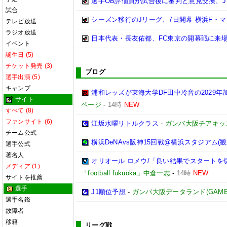
選手OB評価員が試合後に審判と意見交換、
試合
シーズン移行のJリーグ、7日開幕 横浜F・
テレビ放送
ラジオ放送
日本代表・長友佑都、FC東京の開幕戦に来場
イベント
誕生日 (5)
チケット発売 (3)
ブログ
選手出演 (5)
キャンプ
浦和レッズが東海大学DF田中玲音の2029
サイト
ページ
-
14時
NEW
すべて (8)
ファンサイト (6)
江坂水曜リトルクラス
-
ガンバ大阪チアキッ
チーム公式
横浜DeNAvs阪神15回戦@横浜スタジアム(観
選手公式
著名人
オリオール ロメウ/「良い結果でスタートを切
メディア (1)
「football fukuoka」中倉一志
-
14時
NEW
サイトを推薦
選手
J1順位予想
-
ガンバ大阪データランド(GAMBA OS
選手名鑑
故障者
移籍
リーグ戦