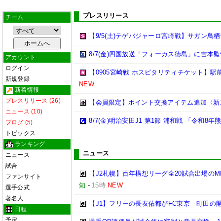
プレスリリース
チーム
【9/5(土)テゲバジャーロ宮崎戦】サガン
8/7(金)四国放送「フォーカス徳島」に吉本
アカウント
ログイン
【0905宮崎戦 ホスピタリティチケット】駅
新規登録
NEW
新着情報
プレスリリース (26)
【会員限定】ポイント交換アイテム追加〈新
ニュース (10)
8/7(金)明治安田J1 第1節 浦和戦 「令和
ブログ (5)
トピックス
ランキング
ニュース
ニュース
試合
【J2札幌】百年構想リーグ全20試合出場の
ファンサイト
知
-
15時
NEW
選手公式
著名人
【J1】フリーの長友佑都がFC東京―町田の
日程
予定