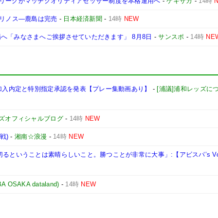
Jリーグがマッチクオリティアセッサー制度を本格運用へ
-
ゲキサカ
-
14時
マリノス―鹿島は完売
-
日本経済新聞
-
14時
NEW
へ「みなさまへご挨拶させていただきます」 8月8日
-
サンスポ
-
14時
NE
年加入内定と特別指定承認を発表【プレー集動画あり】
-
[浦議]浦和レッズに
ズオフィシャルブログ
-
14時
NEW
戦)
-
湘南☆浪漫
-
14時
NEW
るということは素晴らしいこと。勝つことが非常に大事」:【アビスパ’s Voi
AKA dataland)
-
14時
NEW