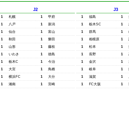
J2
J3
1
札幌
1
甲府
1
福島
1
1
八戸
1
新潟
1
栃木SC
1
1
仙台
1
富山
1
群馬
1
1
秋田
1
磐田
1
相模原
1
1
山形
1
藤枝
1
松本
1
1
いわき
1
徳島
1
長野
1
1
栃木C
1
今治
1
金沢
1
1
大宮
1
鳥栖
1
岐阜
1
1
横浜FC
1
大分
1
滋賀
1
1
湘南
1
宮崎
1
FC大阪
1