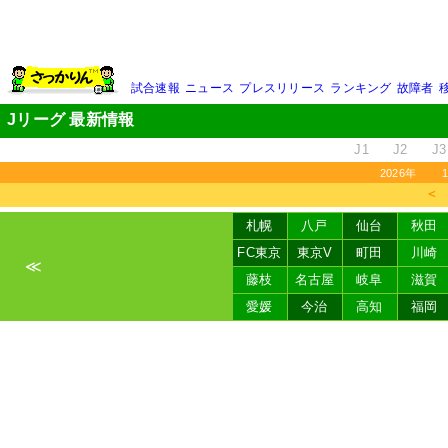
試合速報
ニュース
プレスリリース
ランキング
故障者
Jリーグ 最新情報
J1
J2
J3
2026年
＜
札幌
八戸
仙台
秋田
FC東京
東京V
町田
川崎
≪
藤枝
名古屋
岐阜
滋賀
愛媛
今治
高知
福岡