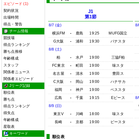
エピソード (1)
契約状況
J1
第1節
出場時間
得点・警告
8/7 (金)
8/
チーム情報
横浜FM
-
鹿島
19:25
MUFG国立
競技場
G大阪
-
浦和
19:30
パナスタ
得点ランキング
8/8 (土)
勝ち点推移
柏
-
水戸
19:00
三協F柏
年齢構成
スタッフ
FC東京
-
町田
19:00
味スタ
関係者ニュース
名古屋
-
清水
19:00
豊田ス
関係者エピソード
C大阪
-
岡山
19:00
ハナサカ
Jリーグ記録
福岡
-
神戸
19:00
ベススタ
順位表
広島
-
千葉
19:15
Eピース
8/
勝ち点
8/9 (日)
得点ランキング
得失点
東京V
-
川崎
18:00
味スタ
年齢構成
長崎
-
京都
19:00
ピースタ
星取表
キーワード
順位表