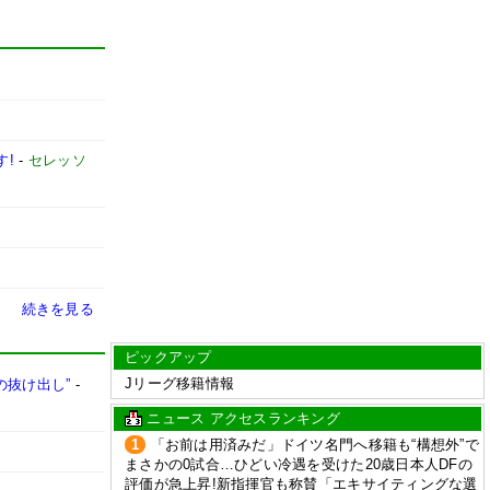
す!
-
セレッソ
続きを見る
ピックアップ
Jリーグ移籍情報
の抜け出し”
-
ニュース アクセスランキング
1
「お前は用済みだ」ドイツ名門へ移籍も“構想外”で
まさかの0試合…ひどい冷遇を受けた20歳日本人DFの
評価が急上昇!新指揮官も称賛「エキサイティングな選