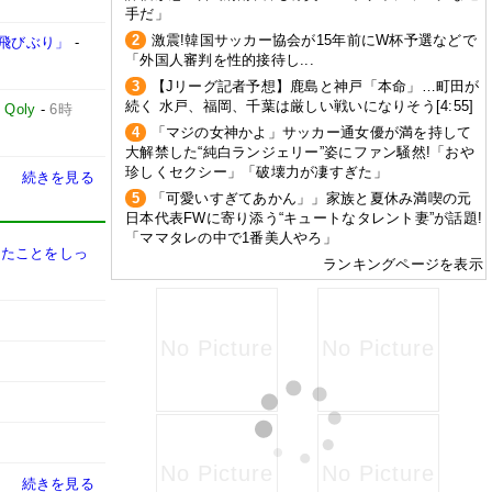
手だ」
2
激震!韓国サッカー協会が15年前にW杯予選などで
飛びぶり」
-
「外国人審判を性的接待し...
3
【Jリーグ記者予想】鹿島と神戸「本命」…町田が
続く 水戸、福岡、千葉は厳しい戦いになりそう[4:55]
-
Qoly
-
6時
4
「マジの女神かよ」サッカー通女優が満を持して
大解禁した“純白ランジェリー”姿にファン騒然!「おや
珍しくセクシー」「破壊力が凄すぎた」
続きを見る
5
「可愛いすぎてあかん」」家族と夏休み満喫の元
日本代表FWに寄り添う“キュートなタレント妻”が話題!
「ママタレの中で1番美人やろ」
きたことをしっ
ランキングページを表示
続きを見る