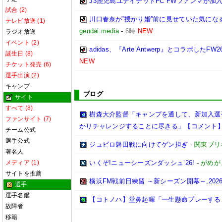
J3鹿児島ユナイテッドFC FWフアンマが加入
試合 (2)
川口春奈が”授かり婚”前に見せていた気に
テレビ放送 (1)
gendai.media
-
6時
NEW
ラジオ放送
イベント (2)
adidas、『Arte Antwerp』とコラ
誕生日 (8)
NEW
チケット発売 (6)
選手出演 (2)
キャンプ
ブログ
サイト
すべて (8)
樹森大介監督「キャンプを通して、新加入選
ファンサイト (7)
かりチャレンジすることに尽きる」【コメント
チーム公式
選手公式
ジュビロ磐田戦に向けてゲン担ぎ
-
関東ブリ
著名人
メディア (1)
いくぞ!ニューシーズンダッシュ’26!
-
がめが
サイトを推薦
横浜FM戦前日練習 ～新シーズン開幕～,2026/0
選手
選手名鑑
【コトノハ】堂鼻起暉「一生懸命プレーする
故障者
移籍