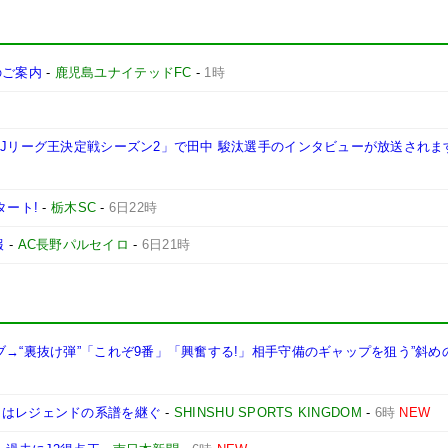
施のご案内
-
鹿児島ユナイテッドFC
-
1時
西Jリーグ王決定戦シーズン2」で田中 駿汰選手のインタビューが放送されま
タート!
-
栃木SC
-
6日22時
報
-
AC長野パルセイロ
-
6日21時
ブ→“裏抜け弾”「これぞ9番」「興奮する!」相手守備のギャップを狙う”斜め
司はレジェンドの系譜を継ぐ
-
SHINSHU SPORTS KINGDOM
-
6時
NEW