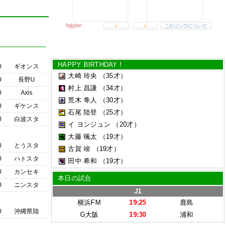
HAPPY BIRTHDAY !
0
ギオンス
大崎 玲央
（35才）
0
長野U
村上 昌謙
（34才）
0
Axis
荒木 隼人
（30才）
0
ギケンス
石尾 陸登
（25才）
0
白波スタ
イ ヨンジュン
（20才）
大藤 颯太
（19才）
0
とうスタ
古賀 竣
（19才）
0
ハトスタ
田中 希和
（19才）
0
カンセキ
本日の試合
0
ニンスタ
J1
横浜FM
19:25
鹿島
0
沖縄県陸
G大阪
19:30
浦和