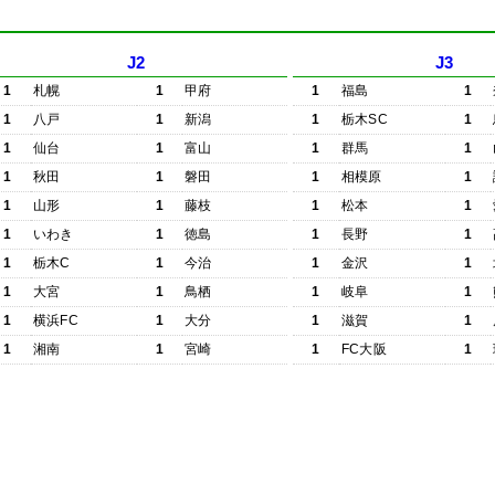
J2
J3
1
札幌
1
甲府
1
福島
1
1
八戸
1
新潟
1
栃木SC
1
1
仙台
1
富山
1
群馬
1
1
秋田
1
磐田
1
相模原
1
1
山形
1
藤枝
1
松本
1
1
いわき
1
徳島
1
長野
1
1
栃木C
1
今治
1
金沢
1
1
大宮
1
鳥栖
1
岐阜
1
1
横浜FC
1
大分
1
滋賀
1
1
湘南
1
宮崎
1
FC大阪
1