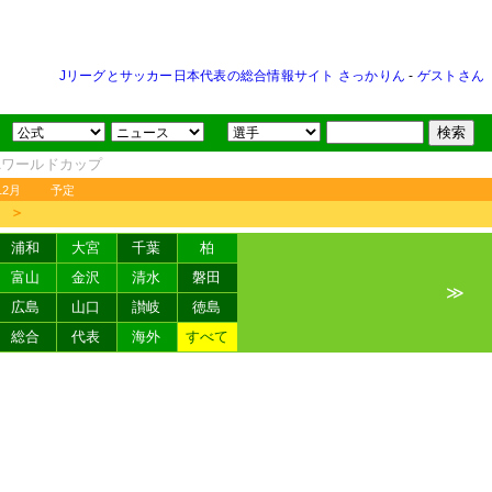
Jリーグとサッカー日本代表の総合情報サイト さっかりん
-
ゲストさん
FAワールドカップ
12月
予定
＞
浦和
大宮
千葉
柏
富山
金沢
清水
磐田
≫
広島
山口
讃岐
徳島
総合
代表
海外
すべて