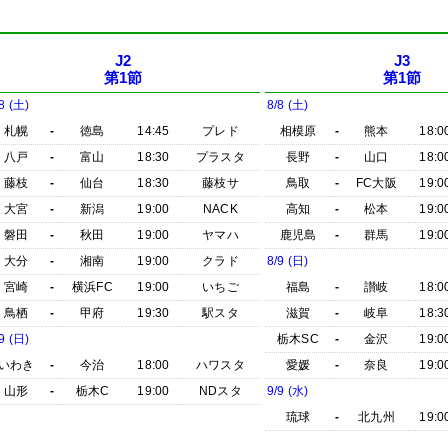
J2
J3
第1節
第1節
8 (土)
8/8 (土)
札幌
-
徳島
14:45
プレド
相模原
-
熊本
18:0
八戸
-
富山
18:30
プラスタ
長野
-
山口
18:0
藤枝
-
仙台
18:30
藤枝サ
鳥取
-
FC大阪
19:0
大宮
-
新潟
19:00
NACK
高知
-
松本
19:0
磐田
-
秋田
19:00
ヤマハ
鹿児島
-
群馬
19:0
大分
-
湘南
19:00
クラド
8/9 (日)
宮崎
-
横浜FC
19:00
いちご
福島
-
讃岐
18:0
鳥栖
-
甲府
19:30
駅スタ
滋賀
-
岐阜
18:3
9 (日)
栃木SC
-
金沢
19:0
いわき
-
今治
18:00
ハワスタ
愛媛
-
奈良
19:0
山形
-
栃木C
19:00
NDスタ
9/9 (水)
琉球
-
北九州
19:0