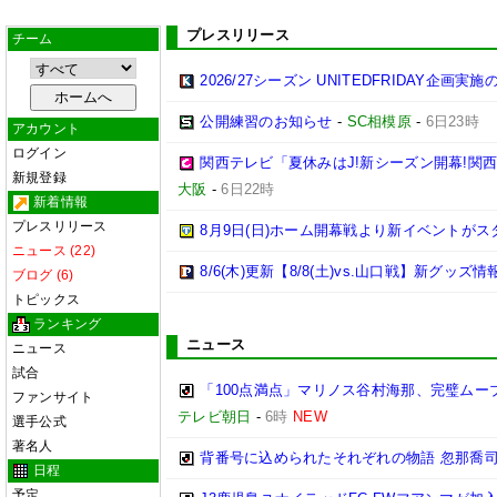
プレスリリース
チーム
2026/27シーズン UNITEDFRIDAY企画実
公開練習のお知らせ
-
SC相模原
-
6日23時
アカウント
ログイン
関西テレビ「夏休みはJ!新シーズン開幕!関
新規登録
大阪
-
6日22時
新着情報
プレスリリース
8月9日(日)ホーム開幕戦より新イベントがス
ニュース (22)
8/6(木)更新【8/8(土)vs.山口戦】新グッズ情
ブログ (6)
トピックス
ランキング
ニュース
ニュース
試合
「100点満点」マリノス谷村海那、完璧ムー
ファンサイト
テレビ朝日
-
6時
NEW
選手公式
著名人
背番号に込められたそれぞれの物語 忽那喬
日程
予定