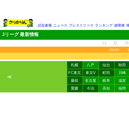
試合速報
ニュース
プレスリリース
ランキング
故障者
Jリーグ 最新情報
J1
J2
J3
2026年
＜
札幌
八戸
仙台
秋田
FC東京
東京V
町田
川崎
≪
藤枝
名古屋
岐阜
滋賀
愛媛
今治
高知
福岡