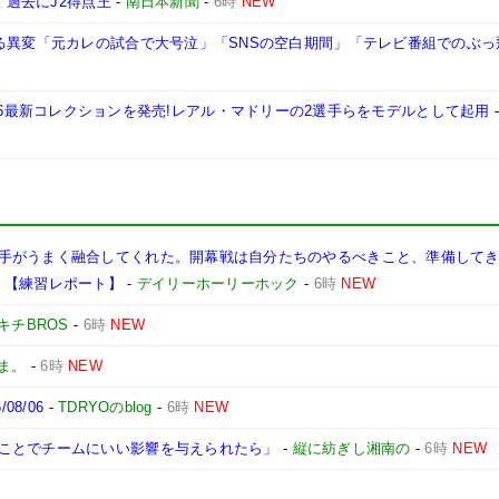
 過去にJ2得点王
-
南日本新聞
-
6時
NEW
なる異変「元カレの試合で大号泣」「SNSの空白期間」「テレビ番組でのぶっ
ボしたFW26最新コレクションを発売!レアル・マドリーの2選手らをモデルとして起用
手がうまく融合してくれた。開幕戦は自分たちのやるべきこと、準備して
】【練習レポート】
-
デイリーホーリーホック
-
6時
NEW
キチBROS
-
6時
NEW
ま。
-
6時
NEW
8/06
-
TDRYOのblog
-
6時
NEW
ことでチームにいい影響を与えられたら」
-
縦に紡ぎし湘南の
-
6時
NEW