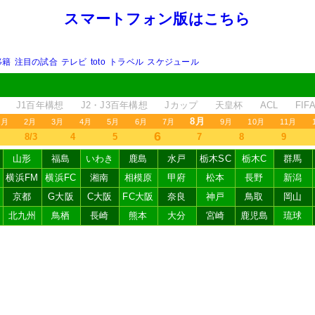
スマートフォン版はこちら
移籍
注目の試合
テレビ
toto
トラベル
スケジュール
J1百年構想
J2・J3百年構想
Jカップ
天皇杯
ACL
FI
8月
1月
2月
3月
4月
5月
6月
7月
9月
10月
11月
6
8/3
4
5
7
8
9
山形
福島
いわき
鹿島
水戸
栃木SC
栃木C
群馬
横浜FM
横浜FC
湘南
相模原
甲府
松本
長野
新潟
京都
G大阪
C大阪
FC大阪
奈良
神戸
鳥取
岡山
北九州
鳥栖
長崎
熊本
大分
宮崎
鹿児島
琉球