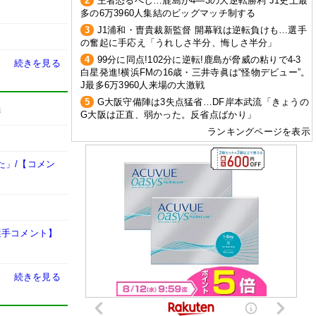
2
王者恐るべし…鹿島が4―3の大逆転勝利 J1史上最
多の6万3960人集結のビッグマッチ制する
3
J1浦和・曺貴裁新監督 開幕戦は逆転負けも…選手
の奮起に手応え「うれしさ半分、悔しさ半分」
4
99分に同点!102分に逆転!鹿島が脅威の粘りで4-3
続きを見る
白星発進!横浜FMの16歳・三井寺眞は“怪物デビュー”。
J最多6万3960人来場の大激戦
5
G大阪守備陣は3失点猛省…DF岸本武流「きょうの
時
G大阪は正直、弱かった。反省点ばかり」
ランキングページを表示
た」/【コメン
選手コメント】
続きを見る