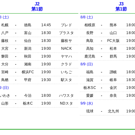
J2
J3
第1節
第1節
8 (土)
8/8 (土)
札幌
-
徳島
14:45
プレド
相模原
-
熊本
18:0
八戸
-
富山
18:30
プラスタ
長野
-
山口
18:0
藤枝
-
仙台
18:30
藤枝サ
鳥取
-
FC大阪
19:0
大宮
-
新潟
19:00
NACK
高知
-
松本
19:0
磐田
-
秋田
19:00
ヤマハ
鹿児島
-
群馬
19:0
大分
-
湘南
19:00
クラド
8/9 (日)
宮崎
-
横浜FC
19:00
いちご
福島
-
讃岐
18:0
鳥栖
-
甲府
19:30
駅スタ
滋賀
-
岐阜
18:3
9 (日)
栃木SC
-
金沢
19:0
いわき
-
今治
18:00
ハワスタ
愛媛
-
奈良
19:0
山形
-
栃木C
19:00
NDスタ
9/9 (水)
琉球
-
北九州
19:0