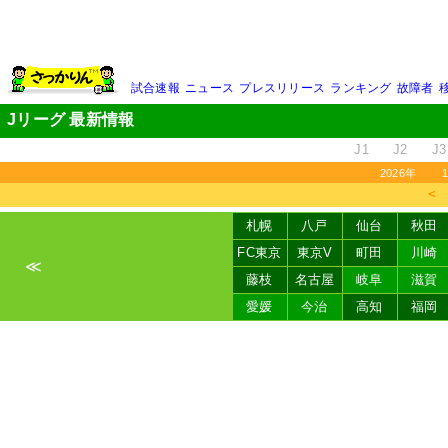
試合速報
ニュース
プレスリリース
ランキング
故障者
Jリーグ 最新情報
J1
J2
J3
2026年
＜
札幌
八戸
仙台
秋田
FC東京
東京V
町田
川崎
≪
藤枝
名古屋
岐阜
滋賀
愛媛
今治
高知
福岡