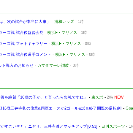
は、次の試合が本当に大事」
-
浦和レッズ
-
1時
ントラーズ戦 試合後監督会見
-
横浜F・マリノス
-
1時
ントラーズ戦 フォトギャラリー
-
横浜F・マリノス
-
0時
ントラーズ戦 試合後選手コメント
-
横浜F・マリノス
-
0時
ケット導入のお知らせ
-
カマタマーレ讃岐
-
0時
寺眞を絶賛「16歳の子が、と言ったら失礼ですね」
-
東スポ
-
2時
NEW
狂!16歳三井寺眞の偉業&両軍エースが2ゴール&試合終了間際の逆転劇!
-
Goa
すごいぞと」ニヤリ、三井寺眞とマッチアップ[0:53]
-
日刊スポーツ
-
1