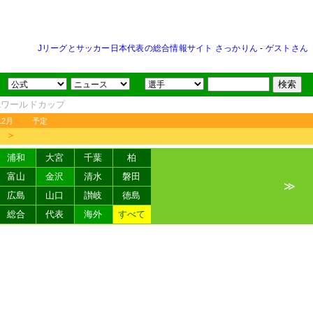
Jリーグとサッカー日本代表の総合情報サイト さっかりん
-
ゲストさん
FAワールドカップ
12月
予定
＞
浦和
大宮
千葉
柏
富山
金沢
清水
磐田
≫
広島
山口
讃岐
徳島
総合
代表
海外
すべて