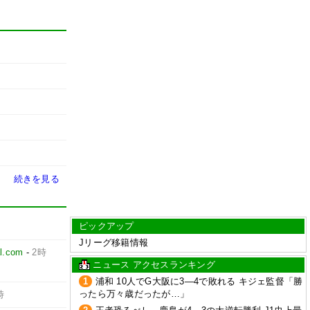
続きを見る
ピックアップ
Jリーグ移籍情報
l.com
-
2時
ニュース アクセスランキング
1
浦和 10人でG大阪に3―4で敗れる キジェ監督「勝
ったら万々歳だったが…」
時