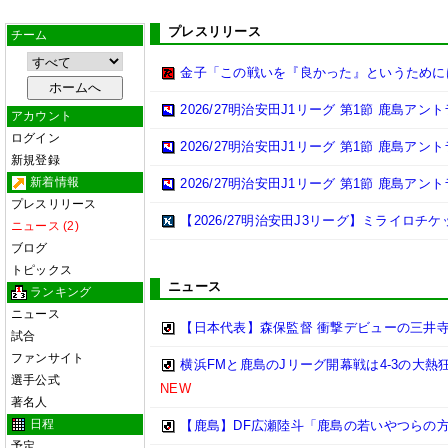
プレスリリース
チーム
金子「この戦いを『良かった』というために
2026/27明治安田J1リーグ 第1節 鹿島ア
アカウント
ログイン
2026/27明治安田J1リーグ 第1節 鹿島ア
新規登録
新着情報
2026/27明治安田J1リーグ 第1節 鹿島ア
プレスリリース
【2026/27明治安田J3リーグ】ミライロチ
ニュース (2)
ブログ
トピックス
ニュース
ランキング
ニュース
【日本代表】森保監督 衝撃デビューの三井
試合
ファンサイト
横浜FMと鹿島のJリーグ開幕戦は4-3の大熱
選手公式
NEW
著名人
日程
【鹿島】DF広瀬陸斗「鹿島の若いやつらの方が
予定