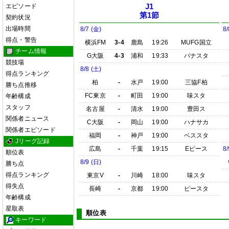
エピソード
J1
第1節
契約状況
出場時間
8/7 (金)
8/
得点・警告
横浜FM
3-4
鹿島
19:26
MUFG国立
チーム情報
G大阪
4-3
浦和
19:33
パナスタ
競技場
8/8 (土)
得点ランキング
柏
-
水戸
19:00
三協F柏
勝ち点推移
FC東京
-
町田
19:00
味スタ
年齢構成
スタッフ
名古屋
-
清水
19:00
豊田ス
関係者ニュース
C大阪
-
岡山
19:00
ハナサカ
関係者エピソード
福岡
-
神戸
19:00
ベススタ
Jリーグ記録
広島
-
千葉
19:15
Eピース
8/
順位表
8/9 (日)
勝ち点
得点ランキング
東京V
-
川崎
18:00
味スタ
得失点
長崎
-
京都
19:00
ピースタ
年齢構成
星取表
順位表
キーワード