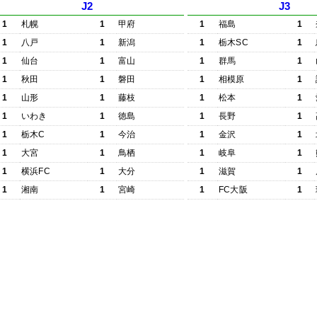
J2
J3
1
札幌
1
甲府
1
福島
1
1
八戸
1
新潟
1
栃木SC
1
1
仙台
1
富山
1
群馬
1
1
秋田
1
磐田
1
相模原
1
1
山形
1
藤枝
1
松本
1
1
いわき
1
徳島
1
長野
1
1
栃木C
1
今治
1
金沢
1
1
大宮
1
鳥栖
1
岐阜
1
1
横浜FC
1
大分
1
滋賀
1
1
湘南
1
宮崎
1
FC大阪
1