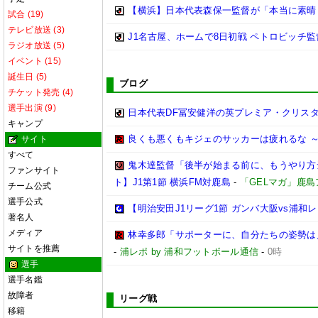
【横浜】日本代表森保一監督が「本当に素晴らし
試合 (19)
テレビ放送 (3)
J1名古屋、ホームで8日初戦 ペトロビッチ
ラジオ放送 (5)
イベント (15)
誕生日 (5)
ブログ
チケット発売 (4)
選手出演 (9)
日本代表DF冨安健洋の英プレミア・クリス
キャンプ
良くも悪くもキジェのサッカーは疲れるな ～
サイト
すべて
鬼木達監督「後半が始まる前に、もうやり方
ファンサイト
ト】J1第1節 横浜FM対鹿島
-
「GELマガ」鹿
チーム公式
選手公式
【明治安田J1リーグ1節 ガンバ大阪vs浦
著名人
メディア
林幸多郎「サポーターに、自分たちの姿勢は
サイトを推薦
-
浦レポ by 浦和フットボール通信
-
0時
選手
選手名鑑
故障者
リーグ戦
移籍