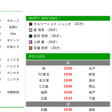
HAPPY BIRTHDAY !
0
ギオンス
カルリーニョス ジュニオ
（32才）
0
長野U
森 侑里
（26才）
0
Axis
森田 晃樹
（26才）
0
ギケンス
上林 豪
（24才）
0
白波スタ
安藤 陸登
（20才）
本日の試合
0
とうスタ
J1
0
ハトスタ
柏
19:00
水戸
0
カンセキ
FC東京
19:00
町田
0
ニンスタ
名古屋
19:00
清水
C大阪
19:00
岡山
0
沖縄県陸
福岡
19:00
神戸
広島
19:15
千葉
J2
札幌
14:45
徳島