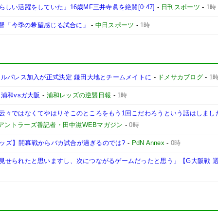
い活躍をしていた」16歳MF三井寺眞を絶賛[0:47]
-
日刊スポーツ
-
1時
監督「今季の希望感じる試合に」
-
中日スポーツ
-
1時
タルパレス加入が正式決定 鎌田大地とチームメイトに
-
ドメサカブログ
-
1
浦和vsガ大阪
-
浦和レッズの逆襲日報
-
1時
云々ではなくてやはりそこのところをもう1回こだわろうという話はしまし
島アントラーズ番記者・田中滋WEBマガジン
-
0時
和レッズ】開幕戦からバカ試合が過ぎるのでは?
-
PdN Annex
-
0時
見せられたと思いますし、次につながるゲームだったと思う」【G大阪戦 