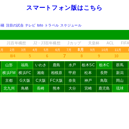
スマートフォン版はこちら
移籍
注目の試合
テレビ
toto
トラベル
スケジュール
J1百年構想
J2・J3百年構想
Jカップ
天皇杯
ACL
FI
8月
1月
2月
3月
4月
5月
6月
7月
9月
10月
11月
7
8/4
5
6
8
9
10
山形
福島
いわき
鹿島
水戸
栃木SC
栃木C
群馬
横浜FM
横浜FC
湘南
相模原
甲府
松本
長野
新潟
京都
G大阪
C大阪
FC大阪
奈良
神戸
鳥取
岡山
北九州
鳥栖
長崎
熊本
大分
宮崎
鹿児島
琉球