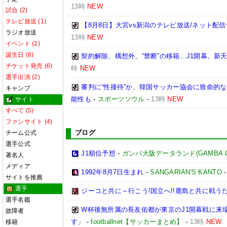
13時
NEW
試合 (2)
テレビ放送 (1)
【8月8日】大宮vs新潟のテレビ放送/ネット配信
ラジオ放送
13時
NEW
イベント (2)
誕生日 (8)
契約解除、構想外、“禁断”の移籍…J1開幕、新
チケット発売 (6)
時
NEW
選手出演 (2)
審判に“性接待”か、韓国サッカー協会に致命的
キャンプ
能性も
-
スポーツソウル
-
13時
NEW
サイト
すべて (5)
ファンサイト (4)
ブログ
チーム公式
選手公式
J1順位予想
-
ガンバ大阪データランド(GAMBA OSAK
著名人
メディア
1992年8月7日生まれ
-
SANGARIAN'S KANTO
サイトを推薦
選手
ジーコと共に～行こう!国立へ!!鹿島と共に戦うため
選手名鑑
W杯後無所属の長友佑都が東京のJ1開幕戦に来
故障者
す」
-
footballnet【サッカーまとめ】
-
13時
NEW
移籍