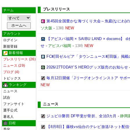
プレスリリース
チーム
第45回全国豊かな海づくり大会～魚庭(なにわ)
ソ大阪
-
13時
NEW
アカウント
【アビスパ福岡 × SAIBU LAND × doco
ログイン
せ
-
アビスパ福岡
-
13時
NEW
新規登録
新着情報
FC町田ゼルビア「タウンニュース町田版」掲載
プレスリリース (26)
ニュース (29)
2026/27TODAY’S HEROグッズ販売のお知らせ
ブログ (4)
毎月12日開催「Jリーグオンラインストア サポ
トピックス
ランキング
NEW
ニュース
試合
ファンサイト
ニュース
選手公式
ジュビロ磐田 DF甲斐が骨折、全治3カ月
-
静岡
著名人
日程
【8月8日】藤枝vs仙台のテレビ放送/ネット配信
予定