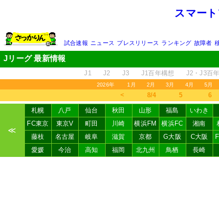
スマート
試合速報
ニュース
プレスリリース
ランキング
故障者
Jリーグ 最新情報
J1
J2
J3
J1百年構想
J2・J3百
2026年
1月
2月
3月
4月
5月
＜
8/4
5
6
札幌
八戸
仙台
秋田
山形
福島
いわき
FC東京
東京V
町田
川崎
横浜FM
横浜FC
湘南
≪
藤枝
名古屋
岐阜
滋賀
京都
G大阪
C大阪
愛媛
今治
高知
福岡
北九州
鳥栖
長崎