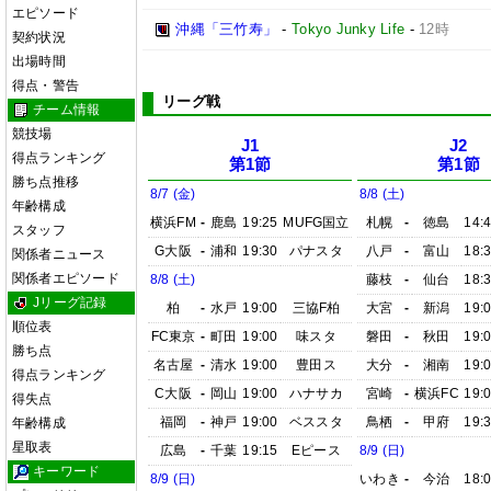
エピソード
沖縄「三竹寿」
-
Tokyo Junky Life
-
12時
契約状況
出場時間
得点・警告
リーグ戦
チーム情報
競技場
J1
J2
得点ランキング
第1節
第1節
勝ち点推移
8/7 (金)
8/8 (土)
年齢構成
横浜FM
-
鹿島
19:25
MUFG国立
札幌
-
徳島
14:
スタッフ
G大阪
-
浦和
19:30
パナスタ
八戸
-
富山
18:
関係者ニュース
関係者エピソード
8/8 (土)
藤枝
-
仙台
18:
Jリーグ記録
柏
-
水戸
19:00
三協F柏
大宮
-
新潟
19:
順位表
FC東京
-
町田
19:00
味スタ
磐田
-
秋田
19:
勝ち点
名古屋
-
清水
19:00
豊田ス
大分
-
湘南
19:
得点ランキング
C大阪
-
岡山
19:00
ハナサカ
宮崎
-
横浜FC
19:
得失点
福岡
-
神戸
19:00
ベススタ
鳥栖
-
甲府
19:
年齢構成
星取表
広島
-
千葉
19:15
Eピース
8/9 (日)
キーワード
8/9 (日)
いわき
-
今治
18: