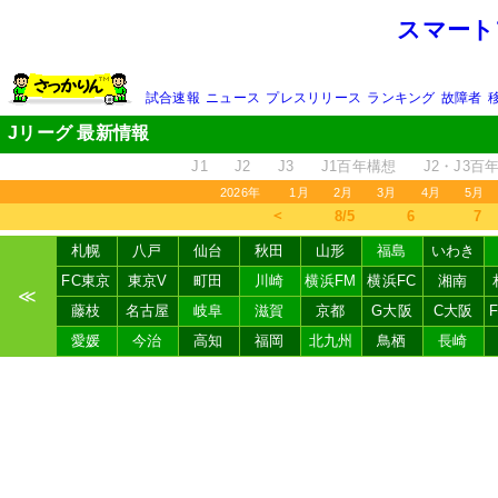
スマート
試合速報
ニュース
プレスリリース
ランキング
故障者
Jリーグ 最新情報
J1
J2
J3
J1百年構想
J2・J3百
2026年
1月
2月
3月
4月
5月
＜
8/5
6
7
札幌
八戸
仙台
秋田
山形
福島
いわき
FC東京
東京V
町田
川崎
横浜FM
横浜FC
湘南
≪
藤枝
名古屋
岐阜
滋賀
京都
G大阪
C大阪
愛媛
今治
高知
福岡
北九州
鳥栖
長崎