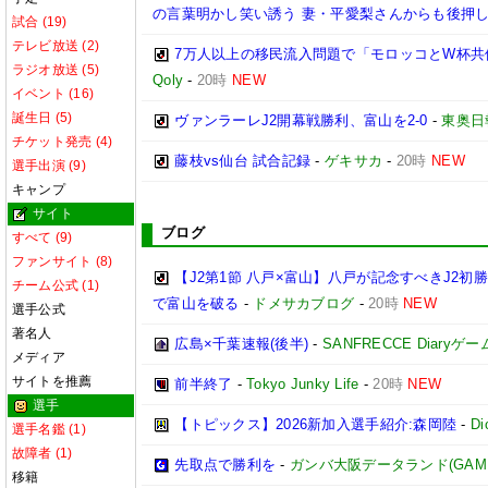
の言葉明かし笑い誘う 妻・平愛梨さんからも後押
試合 (19)
テレビ放送 (2)
7万人以上の移民流入問題で「モロッコとW杯
ラジオ放送 (5)
Qoly
-
20時
NEW
イベント (16)
誕生日 (5)
ヴァンラーレJ2開幕戦勝利、富山を2-0
-
東奥日
チケット発売 (4)
藤枝vs仙台 試合記録
-
ゲキサカ
-
20時
NEW
選手出演 (9)
キャンプ
サイト
ブログ
すべて (9)
ファンサイト (8)
【J2第1節 八戸×富山】八戸が記念すべきJ2
チーム公式 (1)
で富山を破る
-
ドメサカブログ
-
20時
NEW
選手公式
著名人
広島×千葉速報(後半)
-
SANFRECCE Diaryゲ
メディア
サイトを推薦
前半終了
-
Tokyo Junky Life
-
20時
NEW
選手
【トピックス】2026新加入選手紹介:森岡陸
-
D
選手名鑑 (1)
故障者 (1)
先取点で勝利を
-
ガンバ大阪データランド(GAMBA O
移籍