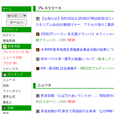
プレスリリース
チーム
【お知らせ】8月15日(土)2026/27明治安田J
スタジアム仙台)の観戦マナー、アクセス等のご案
アカウント
2026/27シーズン 名古屋グランパス オフィシャル
ログイン
屋グランパス
-
20時
NEW
新規登録
新着情報
令和8年熊本地震災害義援金募金活動の結果につ
プレスリリース (2)
ニュース (39)
田中パウロ淳一選手の負傷について
-
栃木シテ
ブログ (6)
8/8・新潟戦 試合速報中
-
RB大宮アルディージ
トピックス
ランキング
ニュース
ニュース
試合
ファンサイト
長友佑都「心は穴があいていたが…」 現役続行
選手公式
中日スポーツ
-
20時
NEW
著名人
日程
長友佑都がFC東京で現役続行を発表「なぜW杯で
予定