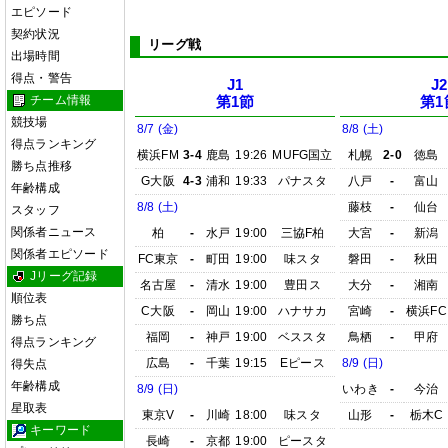
エピソード
契約状況
リーグ戦
出場時間
得点・警告
J1
J2
チーム情報
第1節
第1
競技場
8/7 (金)
8/8 (土)
得点ランキング
横浜FM
3-4
鹿島
19:26
MUFG国立
札幌
2-0
徳島
勝ち点推移
G大阪
4-3
浦和
19:33
パナスタ
八戸
-
富山
年齢構成
8/8 (土)
藤枝
-
仙台
スタッフ
関係者ニュース
柏
-
水戸
19:00
三協F柏
大宮
-
新潟
関係者エピソード
FC東京
-
町田
19:00
味スタ
磐田
-
秋田
Jリーグ記録
名古屋
-
清水
19:00
豊田ス
大分
-
湘南
順位表
C大阪
-
岡山
19:00
ハナサカ
宮崎
-
横浜FC
勝ち点
福岡
-
神戸
19:00
ベススタ
鳥栖
-
甲府
得点ランキング
広島
-
千葉
19:15
Eピース
8/9 (日)
得失点
年齢構成
8/9 (日)
いわき
-
今治
星取表
東京V
-
川崎
18:00
味スタ
山形
-
栃木C
キーワード
長崎
-
京都
19:00
ピースタ