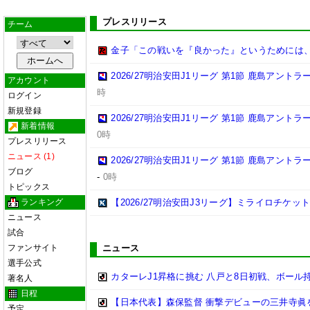
プレスリリース
チーム
金子「この戦いを『良かった』というためには
2026/27明治安田J1リーグ 第1節 鹿島アント
アカウント
時
ログイン
新規登録
2026/27明治安田J1リーグ 第1節 鹿島アント
新着情報
0時
プレスリリース
ニュース (1)
2026/27明治安田J1リーグ 第1節 鹿島アント
ブログ
-
0時
トピックス
ランキング
【2026/27明治安田J3リーグ】ミライロチケ
ニュース
試合
ファンサイト
ニュース
選手公式
カターレJ1昇格に挑む 八戸と8日初戦、ボール
著名人
日程
【日本代表】森保監督 衝撃デビューの三井寺眞
予定