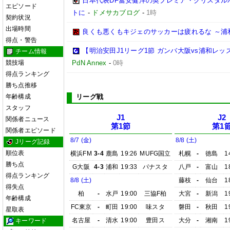
日本代表DF冨安健洋の英プレミア・クリスタル
エピソード
トに
-
ドメサカブログ
-
1時
契約状況
出場時間
良くも悪くもキジェのサッカーは疲れるな ～浦
得点・警告
【明治安田J1リーグ1節 ガンバ大阪vs浦和レ
チーム情報
競技場
PdN Annex
-
0時
得点ランキング
勝ち点推移
年齢構成
リーグ戦
スタッフ
J1
J2
関係者ニュース
第1節
第1
関係者エピソード
8/7 (金)
8/8 (土)
Jリーグ記録
順位表
横浜FM
3-4
鹿島
19:26
MUFG国立
札幌
-
徳島
1
勝ち点
G大阪
4-3
浦和
19:33
パナスタ
八戸
-
富山
1
得点ランキング
8/8 (土)
藤枝
-
仙台
1
得失点
柏
-
水戸
19:00
三協F柏
大宮
-
新潟
1
年齢構成
FC東京
-
町田
19:00
味スタ
磐田
-
秋田
1
星取表
名古屋
-
清水
19:00
豊田ス
大分
-
湘南
1
キーワード