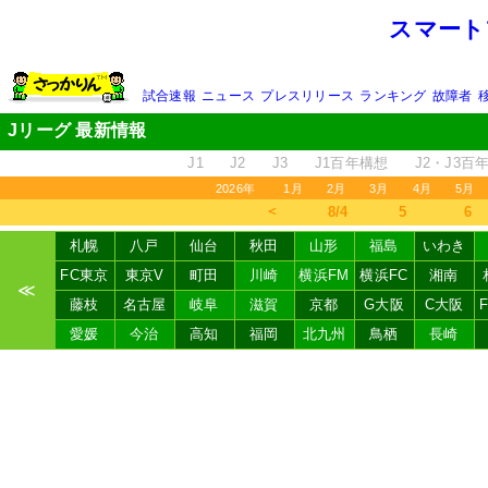
スマート
試合速報
ニュース
プレスリリース
ランキング
故障者
Jリーグ 最新情報
J1
J2
J3
J1百年構想
J2・J3百
2026年
1月
2月
3月
4月
5月
＜
8/4
5
6
札幌
八戸
仙台
秋田
山形
福島
いわき
FC東京
東京V
町田
川崎
横浜FM
横浜FC
湘南
≪
藤枝
名古屋
岐阜
滋賀
京都
G大阪
C大阪
愛媛
今治
高知
福岡
北九州
鳥栖
長崎