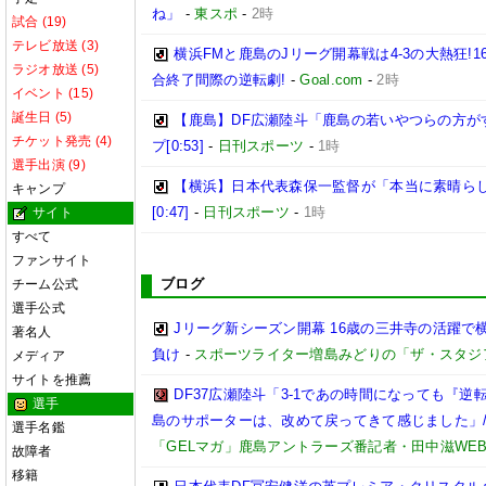
ね」
-
東スポ
-
2時
試合 (19)
テレビ放送 (3)
横浜FMと鹿島のJリーグ開幕戦は4-3の大熱狂!
ラジオ放送 (5)
合終了間際の逆転劇!
-
Goal.com
-
2時
イベント (15)
誕生日 (5)
【鹿島】DF広瀬陸斗「鹿島の若いやつらの方が
チケット発売 (4)
プ[0:53]
-
日刊スポーツ
-
1時
選手出演 (9)
【横浜】日本代表森保一監督が「本当に素晴らし
キャンプ
[0:47]
-
日刊スポーツ
-
1時
サイト
すべて
ファンサイト
ブログ
チーム公式
選手公式
Jリーグ新シーズン開幕 16歳の三井寺の活躍で
著名人
負け
-
スポーツライター増島みどりの「ザ・スタジ
メディア
サイトを推薦
DF37広瀬陸斗「3-1であの時間になっても『
選手
島のサポーターは、改めて戻ってきて感じました」/【
選手名鑑
「GELマガ」鹿島アントラーズ番記者・田中滋WE
故障者
移籍