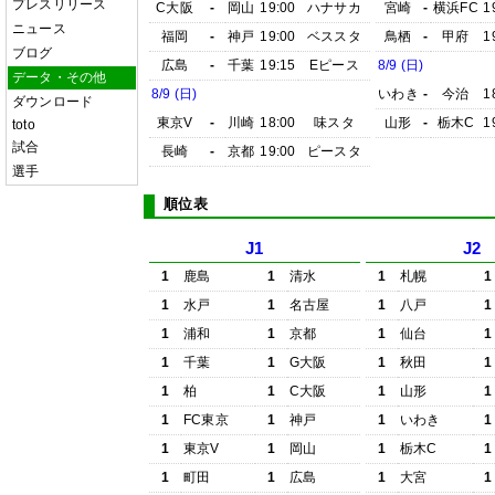
プレスリリース
C大阪
-
岡山
19:00
ハナサカ
宮崎
-
横浜FC
1
ニュース
福岡
-
神戸
19:00
ベススタ
鳥栖
-
甲府
1
ブログ
広島
-
千葉
19:15
Eピース
8/9 (日)
データ・その他
8/9 (日)
いわき
-
今治
1
ダウンロード
東京V
-
川崎
18:00
味スタ
山形
-
栃木C
1
toto
試合
長崎
-
京都
19:00
ピースタ
選手
順位表
J1
J2
1
鹿島
1
清水
1
札幌
1
1
水戸
1
名古屋
1
八戸
1
1
浦和
1
京都
1
仙台
1
1
千葉
1
G大阪
1
秋田
1
1
柏
1
C大阪
1
山形
1
1
FC東京
1
神戸
1
いわき
1
1
東京V
1
岡山
1
栃木C
1
1
町田
1
広島
1
大宮
1