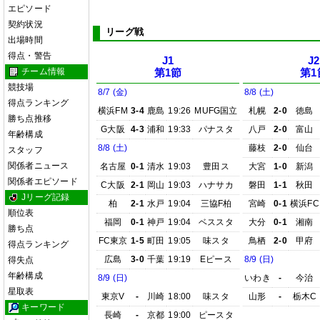
エピソード
契約状況
リーグ戦
出場時間
得点・警告
J1
J2
チーム情報
第1節
第1
競技場
8/7 (金)
8/8 (土)
得点ランキング
横浜FM
3-4
鹿島
19:26
MUFG国立
札幌
2-0
徳島
勝ち点推移
G大阪
4-3
浦和
19:33
パナスタ
八戸
2-0
富山
年齢構成
8/8 (土)
藤枝
2-0
仙台
スタッフ
関係者ニュース
名古屋
0-1
清水
19:03
豊田ス
大宮
1-0
新潟
関係者エピソード
C大阪
2-1
岡山
19:03
ハナサカ
磐田
1-1
秋田
Jリーグ記録
柏
2-1
水戸
19:04
三協F柏
宮崎
0-1
横浜FC
順位表
福岡
0-1
神戸
19:04
ベススタ
大分
0-1
湘南
勝ち点
FC東京
1-5
町田
19:05
味スタ
鳥栖
2-0
甲府
得点ランキング
広島
3-0
千葉
19:19
Eピース
8/9 (日)
得失点
年齢構成
8/9 (日)
いわき
-
今治
星取表
東京V
-
川崎
18:00
味スタ
山形
-
栃木C
キーワード
長崎
-
京都
19:00
ピースタ