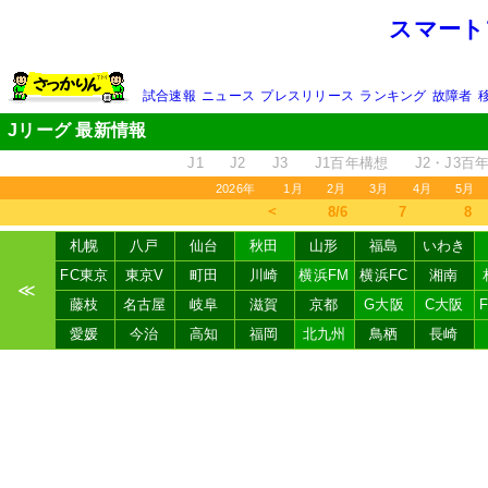
スマート
試合速報
ニュース
プレスリリース
ランキング
故障者
Jリーグ 最新情報
J1
J2
J3
J1百年構想
J2・J3百
2026年
1月
2月
3月
4月
5月
＜
8/6
7
8
札幌
八戸
仙台
秋田
山形
福島
いわき
FC東京
東京V
町田
川崎
横浜FM
横浜FC
湘南
≪
藤枝
名古屋
岐阜
滋賀
京都
G大阪
C大阪
愛媛
今治
高知
福岡
北九州
鳥栖
長崎