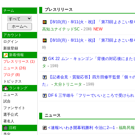
プレスリリース
チーム
【8/10(月)・8/11(火・祝)】「第73回よさ
高知ユナイテッドSC
-
20時
NEW
アカウント
【8/10(月)・8/11(火・祝)】「第73回よさこ
ログイン
時
新規登録
新着情報
GK 22 ムン・キョンゴン「背後の対応後にま
プレスリリース (1)
タ
-
19時
ニュース (26)
ブログ (8)
【記者会見・質疑応答】四方田修平監督「個々
トピックス
た」
-
大分トリニータ
-
19時
ランキング
ニュース
DF 6 三竿雄斗「フリーでいいところで受けら
試合
ファンサイト
選手公式
ニュース
著名人
<速報>いわき開幕戦勝利 今治に2―1
-
福島民報
日程
予定