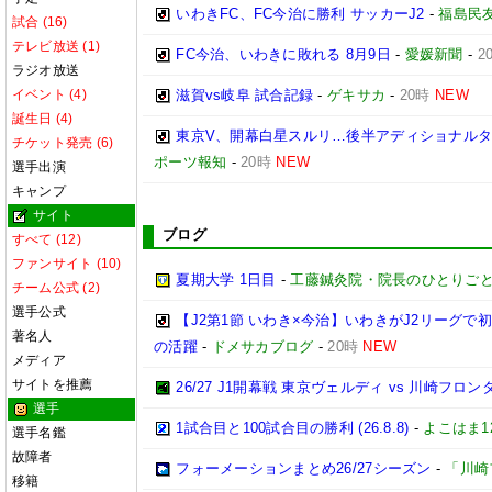
いわきFC、FC今治に勝利 サッカーJ2
-
福島民
試合 (16)
テレビ放送 (1)
FC今治、いわきに敗れる 8月9日
-
愛媛新聞
-
2
ラジオ放送
イベント (4)
滋賀vs岐阜 試合記録
-
ゲキサカ
-
20時
NEW
誕生日 (4)
東京V、開幕白星スルリ…後半アディショナルタ
チケット発売 (6)
ポーツ報知
-
20時
NEW
選手出演
キャンプ
サイト
ブログ
すべて (12)
ファンサイト (10)
夏期大学 1日目
-
工藤鍼灸院・院長のひとりごと
チーム公式 (2)
選手公式
【J2第1節 いわき×今治】いわきがJ2リーグ
著名人
の活躍
-
ドメサカブログ
-
20時
NEW
メディア
サイトを推薦
26/27 J1開幕戦 東京ヴェルディ vs 川崎フロン
選手
1試合目と100試合目の勝利 (26.8.8)
-
よこはま1
選手名鑑
故障者
フォーメーションまとめ26/27シーズン
-
「川崎
移籍