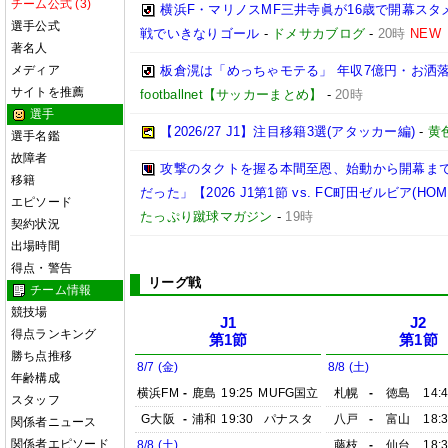
チーム公式 (3)
横浜F・マリノスMF三井寺眞が16歳で開幕スタ
選手公式
戦でいきなりゴール
-
ドメサカブログ
-
20時
NEW
著名人
メディア
板倉滉は「めっちゃモテる」 年収7億円・お洒
サイトを推薦
footballnet【サッカーまとめ】
-
20時
選手
【2026/27 J1】注目移籍3選(アタッカー編)
-
黄
選手名鑑
故障者
攻撃のタクトを握る本間至恩、始動から開幕ま
移籍
だった」【2026 J1第1節 vs. FC町田ゼルビア(HOM
エピソード
たっぷり蹴球マガジン
-
19時
契約状況
出場時間
得点・警告
リーグ戦
チーム情報
競技場
J1
J2
得点ランキング
第1節
第1節
勝ち点推移
8/7 (金)
8/8 (土)
年齢構成
横浜FM
-
鹿島
19:25
MUFG国立
札幌
-
徳島
14:
スタッフ
G大阪
-
浦和
19:30
パナスタ
八戸
-
富山
18:
関係者ニュース
関係者エピソード
8/8 (土)
藤枝
-
仙台
18: