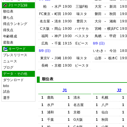
Jリーグ記録
柏
-
水戸
19:00
三協F柏
大宮
-
新潟
19:
順位表
FC東京
-
町田
19:00
味スタ
磐田
-
秋田
19:
勝ち点
名古屋
-
清水
19:00
豊田ス
大分
-
湘南
19:
得点ランキング
C大阪
-
岡山
19:00
ハナサカ
宮崎
-
横浜FC
19:
得失点
福岡
-
神戸
19:00
ベススタ
鳥栖
-
甲府
19:
年齢構成
星取表
広島
-
千葉
19:15
Eピース
8/9 (日)
キーワード
8/9 (日)
いわき
-
今治
18:
プレスリリース
東京V
-
川崎
18:00
味スタ
山形
-
栃木C
19:
ニュース
長崎
-
京都
19:00
ピースタ
ブログ
データ・その他
順位表
ダウンロード
toto
J1
J2
試合
1
鹿島
1
清水
1
札幌
1
選手
1
水戸
1
名古屋
1
八戸
1
1
浦和
1
京都
1
仙台
1
1
千葉
1
G大阪
1
秋田
1