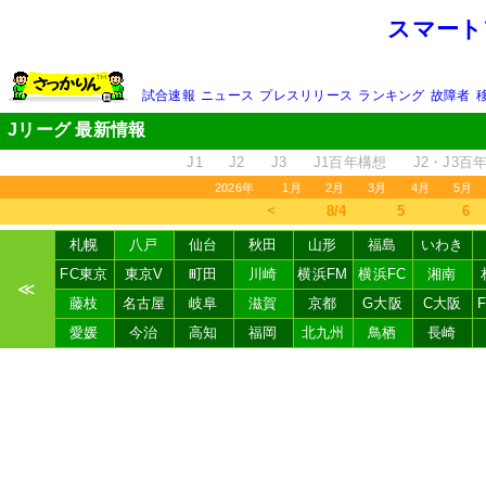
スマート
試合速報
ニュース
プレスリリース
ランキング
故障者
Jリーグ 最新情報
J1
J2
J3
J1百年構想
J2・J3百
2026年
1月
2月
3月
4月
5月
＜
8/4
5
6
札幌
八戸
仙台
秋田
山形
福島
いわき
FC東京
東京V
町田
川崎
横浜FM
横浜FC
湘南
≪
藤枝
名古屋
岐阜
滋賀
京都
G大阪
C大阪
愛媛
今治
高知
福岡
北九州
鳥栖
長崎