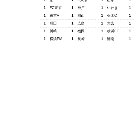
1
柏
1
C大阪
1
山形
1
1
FC東京
1
神戸
1
いわき
1
1
東京V
1
岡山
1
栃木C
1
1
町田
1
広島
1
大宮
1
1
川崎
1
福岡
1
横浜FC
1
1
横浜FM
1
長崎
1
湘南
1