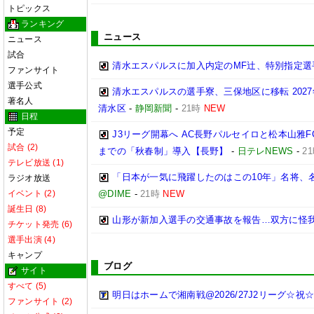
トピックス
ランキング
ニュース
ニュース
試合
清水エスパルスに加入内定のMF辻、特別指定選
ファンサイト
選手公式
清水エスパルスの選手寮、三保地区に移転 202
著名人
清水区
-
静岡新聞
-
21時
NEW
日程
予定
J3リーグ開幕へ AC長野パルセイロと松本山雅F
試合 (2)
までの「秋春制」導入【長野】
-
日テレNEWS
-
2
テレビ放送 (1)
「日本が一気に飛躍したのはこの10年」名将、
ラジオ放送
イベント (2)
@DIME
-
21時
NEW
誕生日 (8)
山形が新加入選手の交通事故を報告…双方に怪
チケット発売 (6)
選手出演 (4)
キャンプ
ブログ
サイト
すべて (5)
明日はホームで湘南戦@2026/27J2リーグ☆祝☆開
ファンサイト (2)