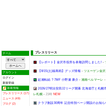
プレスリリース
チーム
【レポート】金沢市役所を表敬訪問しました!
-
【8/15(土)福島戦】グッズ情報
-
ツエーゲン金沢
アカウント
ログイン
起湘転結 ? 7MF 小野瀬 康介
-
湘南ベルマーレ
新規登録
新着情報
2026/27明治安田J2リーグ開幕 北海道庁と
プレスリリース (17)
レ札幌
-
21時
NEW
ニュース (49)
クラブ創設30周年 記念特別ページ開設のお知ら
ブログ (2)