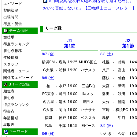
#白崎凌兵/あの日の忘れ物を取り返すために。
エピソード
おいて貢献しないと」【三輪緑山ニュースレター】
契約状況
出場時間
得点・警告
リーグ戦
チーム情報
競技場
J1
J2
得点ランキング
第1節
第1節
勝ち点推移
8/7 (金)
8/8 (土)
年齢構成
横浜FM
-
鹿島
19:25
MUFG国立
札幌
-
徳島
14:
スタッフ
G大阪
-
浦和
19:30
パナスタ
八戸
-
富山
18:
関係者ニュース
関係者エピソード
8/8 (土)
藤枝
-
仙台
18:
Jリーグ記録
柏
-
水戸
19:00
三協F柏
大宮
-
新潟
19:
順位表
FC東京
-
町田
19:00
味スタ
磐田
-
秋田
19:
勝ち点
名古屋
-
清水
19:00
豊田ス
大分
-
湘南
19:
得点ランキング
C大阪
-
岡山
19:00
ハナサカ
宮崎
-
横浜FC
19:
得失点
福岡
-
神戸
19:00
ベススタ
鳥栖
-
甲府
19:
年齢構成
星取表
広島
-
千葉
19:15
Eピース
8/9 (日)
キーワード
8/9 (日)
いわき
-
今治
18: