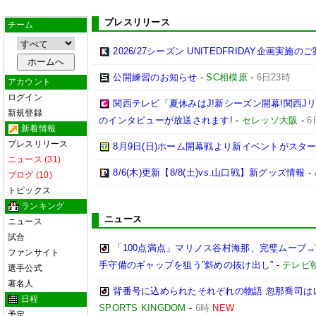
プレスリリース
チーム
2026/27シーズン UNITEDFRIDAY企画実施の
公開練習のお知らせ
-
SC相模原
-
6日23時
アカウント
ログイン
関西テレビ「夏休みはJ!新シーズン開幕!関西J
新規登録
のインタビューが放送されます!
-
セレッソ大阪
-
6
新着情報
プレスリリース
8月9日(日)ホーム開幕戦より新イベントがスター
ニュース (31)
8/6(木)更新【8/8(土)vs.山口戦】新グッズ情報
-
ブログ (10)
トピックス
ランキング
ニュース
ニュース
試合
「100点満点」マリノス谷村海那、完璧ムーブ→
ファンサイト
手守備のギャップを狙う”斜めの抜け出し”
-
テレビ
選手公式
著名人
背番号に込められたそれぞれの物語 忽那喬司は
日程
SPORTS KINGDOM
-
6時
NEW
予定