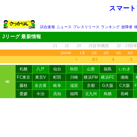
スマート
試合速報
ニュース
プレスリリース
ランキング
故障者
Jリーグ 最新情報
J1
J2
J3
J1百年構想
J2・J3百
2026年
1月
2月
3月
4月
5月
＜
8/3
4
5
札幌
八戸
仙台
秋田
山形
福島
いわき
FC東京
東京V
町田
川崎
横浜FM
横浜FC
湘南
≪
藤枝
名古屋
岐阜
滋賀
京都
G大阪
C大阪
愛媛
今治
高知
福岡
北九州
鳥栖
長崎