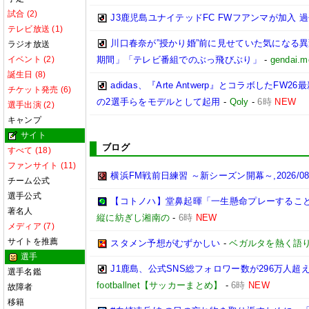
試合 (2)
J3鹿児島ユナイテッドFC FWフアンマが加入 過
テレビ放送 (1)
川口春奈が”授かり婚”前に見せていた気になる
ラジオ放送
イベント (2)
期間」「テレビ番組でのぶっ飛びぶり」
-
gendai.m
誕生日 (8)
adidas、『Arte Antwerp』とコラボした
チケット発売 (6)
の2選手らをモデルとして起用
-
Qoly
-
6時
NEW
選手出演 (2)
キャンプ
サイト
ブログ
すべて (18)
ファンサイト (11)
横浜FM戦前日練習 ～新シーズン開幕～,2026/08/
チーム公式
選手公式
【コトノハ】堂鼻起暉「一生懸命プレーするこ
著名人
縦に紡ぎし湘南の
-
6時
NEW
メディア (7)
サイトを推薦
スタメン予想がむずかしい
-
ベガルタを熱く語
選手
J1鹿島、公式SNS総フォロワー数が296万人超
選手名鑑
footballnet【サッカーまとめ】
-
6時
NEW
故障者
移籍