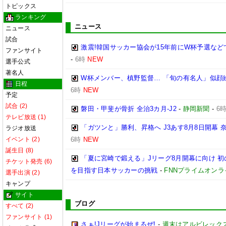
トピックス
ランキング
ニュース
ニュース
試合
激震!韓国サッカー協会が15年前にW杯予選など
ファンサイト
-
6時
NEW
選手公式
著名人
W杯メンバー、槙野監督… 「旬の有名人」似顔
日程
6時
NEW
予定
試合 (2)
磐田・甲斐が骨折 全治3カ月-J2
-
静岡新聞
-
6
テレビ放送 (1)
「ガツンと」勝利、昇格へ J3あす8月8日開幕
ラジオ放送
イベント (2)
6時
NEW
誕生日 (8)
「夏に宮崎で鍛える」Jリーグ8月開幕に向け 
チケット発売 (6)
を目指す日本サッカーの挑戦
-
FNNプライムオンラ
選手出演 (2)
キャンプ
サイト
ブログ
すべて (2)
ファンサイト (1)
さぁ!Jリーグが始まるぜ!
-
週末はアルビレックス