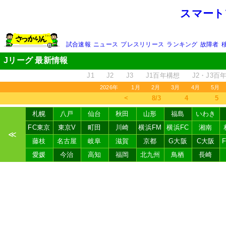
スマート
試合速報
ニュース
プレスリリース
ランキング
故障者
Jリーグ 最新情報
J1
J2
J3
J1百年構想
J2・J3百
2026年
1月
2月
3月
4月
5月
＜
8/3
4
5
札幌
八戸
仙台
秋田
山形
福島
いわき
FC東京
東京V
町田
川崎
横浜FM
横浜FC
湘南
≪
藤枝
名古屋
岐阜
滋賀
京都
G大阪
C大阪
愛媛
今治
高知
福岡
北九州
鳥栖
長崎