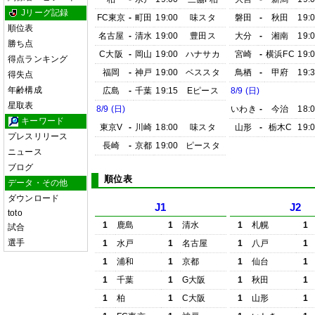
Jリーグ記録
FC東京
-
町田
19:00
味スタ
磐田
-
秋田
19:
順位表
名古屋
-
清水
19:00
豊田ス
大分
-
湘南
19:
勝ち点
C大阪
-
岡山
19:00
ハナサカ
宮崎
-
横浜FC
19:
得点ランキング
福岡
-
神戸
19:00
ベススタ
鳥栖
-
甲府
19:
得失点
年齢構成
広島
-
千葉
19:15
Eピース
8/9 (日)
星取表
8/9 (日)
いわき
-
今治
18:
キーワード
東京V
-
川崎
18:00
味スタ
山形
-
栃木C
19:
プレスリリース
長崎
-
京都
19:00
ピースタ
ニュース
ブログ
順位表
データ・その他
ダウンロード
J1
J2
toto
1
鹿島
1
清水
1
札幌
1
試合
選手
1
水戸
1
名古屋
1
八戸
1
1
浦和
1
京都
1
仙台
1
1
千葉
1
G大阪
1
秋田
1
1
柏
1
C大阪
1
山形
1