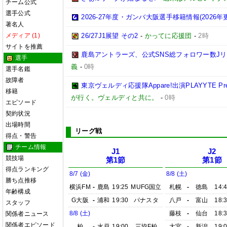
チーム公式
選手公式
2026-27年度・ガンバ大阪選手移籍情報(2026年
著名人
メディア (1)
26/27J1展望 その2
-
かってに応援団
-
2時
サイトを推薦
鹿島アントラーズ、公式SNS総フォロワー数J
選手
義
-
0時
選手名鑑
故障者
東京ヴェルディ応援隊Appare!出演PLAYYTE Pre
移籍
が行く。ヴェルディと共に。
-
0時
エピソード
契約状況
出場時間
リーグ戦
得点・警告
チーム情報
J1
J2
競技場
第1節
第1節
得点ランキング
8/7 (金)
8/8 (土)
勝ち点推移
横浜FM
-
鹿島
19:25
MUFG国立
札幌
-
徳島
14:
年齢構成
G大阪
-
浦和
19:30
パナスタ
八戸
-
富山
18:
スタッフ
8/8 (土)
藤枝
-
仙台
18:
関係者ニュース
関係者エピソード
柏
-
水戸
19:00
三協F柏
大宮
-
新潟
19: