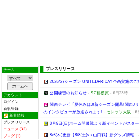
プレスリリース
チーム
2026/27シーズン UNITEDFRIDAY企画実施の
公開練習のお知らせ
-
SC相模原
-
6日23時
アカウント
ログイン
関西テレビ「夏休みはJ!新シーズン開幕!関西J
新規登録
のインタビューが放送されます!
-
セレッソ大阪
-
6
新着情報
プレスリリース
8月9日(日)ホーム開幕戦より新イベントがスター
ニュース (32)
8/6(木)更新【8/8(土)vs.山口戦】新グッズ情報
-
ブログ (1)