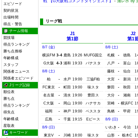
戦 【G大阪戦コメントダイジェスト】
-
浦レポ b
エピソード
契約状況
出場時間
リーグ戦
得点・警告
チーム情報
J1
J2
競技場
第1節
第1
得点ランキング
8/7 (金)
8/8 (土)
勝ち点推移
横浜FM
3-4
鹿島
19:26
MUFG国立
札幌
-
徳島
1
年齢構成
G大阪
4-3
浦和
19:33
パナスタ
八戸
-
富山
1
スタッフ
8/8 (土)
藤枝
-
仙台
1
関係者ニュース
関係者エピソード
柏
-
水戸
19:00
三協F柏
大宮
-
新潟
1
Jリーグ記録
FC東京
-
町田
19:00
味スタ
磐田
-
秋田
1
順位表
名古屋
-
清水
19:00
豊田ス
大分
-
湘南
1
勝ち点
C大阪
-
岡山
19:00
ハナサカ
宮崎
-
横浜FC
1
得点ランキング
福岡
-
神戸
19:00
ベススタ
鳥栖
-
甲府
1
得失点
年齢構成
広島
-
千葉
19:15
Eピース
8/9 (日)
星取表
8/9 (日)
いわき
-
今治
1
キーワード
東京V
-
川崎
18:00
味スタ
山形
-
栃木C
1