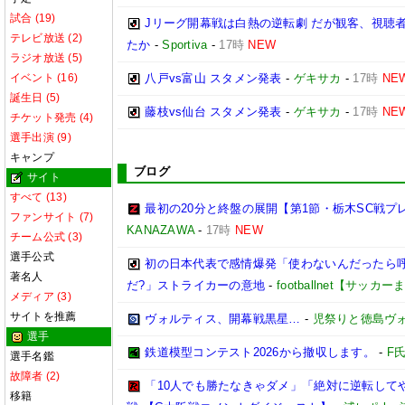
試合 (19)
Jリーグ開幕戦は白熱の逆転劇 だが観客、視聴
テレビ放送 (2)
たか
-
Sportiva
-
17時
NEW
ラジオ放送 (5)
イベント (16)
八戸vs富山 スタメン発表
-
ゲキサカ
-
17時
NE
誕生日 (5)
藤枝vs仙台 スタメン発表
-
ゲキサカ
-
17時
NE
チケット発売 (4)
選手出演 (9)
キャンプ
ブログ
サイト
すべて (13)
最初の20分と終盤の展開【第1節・栃木SC戦プ
ファンサイト (7)
KANAZAWA
-
17時
NEW
チーム公式 (3)
選手公式
初の日本代表で感情爆発「使わないんだったら呼
著名人
だ?」ストライカーの意地
-
footballnet【サッカ
メディア (3)
サイトを推薦
ヴォルティス、開幕戦黒星…
-
児祭りと徳島ヴ
選手
鉄道模型コンテスト2026から撤収します。
-
F
選手名鑑
故障者 (2)
「10人でも勝たなきゃダメ」「絶対に逆転して
移籍