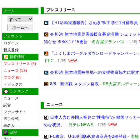
プレスリリース
チーム
【HT活動実施報告】さぬき市/中学生1日補導員
令和8年熊本地震災害義援金募金活動 シュミッ
アカウント
知らせ ※8/8 17:15更新
-
名古屋グランパス
-
17時
ログイン
新規登録
「ふくしまポータルダウンロードキャンペーン
新着情報
ドFC
-
17時
NEW
プレスリリース (6)
ニュース (13)
令和8年熊本地震被災地への支援物資協力に関す
ブログ (6)
8/8・新潟戦 スタメン発表
-
RB大宮アルディー
トピックス
ランキング
ニュース
ニュース
試合
ファンサイト
日本人含む外国人審判に“性接待”か 韓国サッカ
選手公式
めな状況」
-
日テレNEWS
-
17時
NEW
著名人
日程
FC東京、U-18所属GK渡邊麻舟を2種登録
-
高校
予定