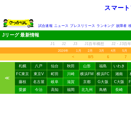
スマート
試合速報
ニュース
プレスリリース
ランキング
故障者
Jリーグ 最新情報
J1
J2
J3
J1百年構想
J2・J3百
2026年
1月
2月
3月
4月
5月
＜
8/5
6
7
札幌
八戸
仙台
秋田
山形
福島
いわき
FC東京
東京V
町田
川崎
横浜FM
横浜FC
湘南
≪
藤枝
名古屋
岐阜
滋賀
京都
G大阪
C大阪
愛媛
今治
高知
福岡
北九州
鳥栖
長崎