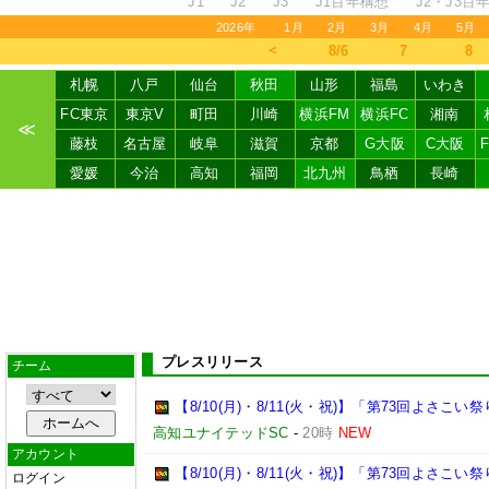
J1
J2
J3
J1百年構想
J2・J3百
2026年
1月
2月
3月
4月
5月
＜
8/6
7
8
札幌
八戸
仙台
秋田
山形
福島
いわき
FC東京
東京V
町田
川崎
横浜FM
横浜FC
湘南
≪
藤枝
名古屋
岐阜
滋賀
京都
G大阪
C大阪
愛媛
今治
高知
福岡
北九州
鳥栖
長崎
プレスリリース
チーム
【8/10(月)・8/11(火・祝)】「第73回よさ
高知ユナイテッドSC
-
20時
NEW
アカウント
【8/10(月)・8/11(火・祝)】「第73回よさこ
ログイン