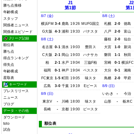
J1
J2
勝ち点推移
第1節
第1
年齢構成
8/7 (金)
8/8 (土)
スタッフ
横浜FM
3-4
鹿島
19:26
MUFG国立
札幌
2-0
徳島
関係者ニュース
G大阪
4-3
浦和
19:33
パナスタ
八戸
2-0
富山
関係者エピソード
Jリーグ記録
8/8 (土)
藤枝
2-0
仙台
順位表
名古屋
0-1
清水
19:03
豊田ス
大宮
1-0
新潟
勝ち点
C大阪
2-1
岡山
19:03
ハナサカ
磐田
1-1
秋田
得点ランキング
柏
2-1
水戸
19:04
三協F柏
宮崎
0-1
横浜FC
得失点
福岡
0-1
神戸
19:04
ベススタ
大分
0-1
湘南
年齢構成
星取表
FC東京
1-5
町田
19:05
味スタ
鳥栖
2-0
甲府
キーワード
広島
3-0
千葉
19:19
Eピース
8/9 (日)
プレスリリース
8/9 (日)
いわき
-
今治
ニュース
東京V
-
川崎
18:00
味スタ
山形
-
栃木C
ブログ
長崎
-
京都
19:00
ピースタ
データ・その他
ダウンロード
順位表
toto
試合