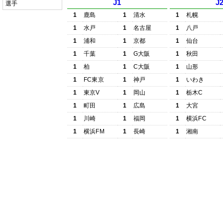
J1
J
選手
1
鹿島
1
清水
1
札幌
1
水戸
1
名古屋
1
八戸
1
浦和
1
京都
1
仙台
1
千葉
1
G大阪
1
秋田
1
柏
1
C大阪
1
山形
1
FC東京
1
神戸
1
いわき
1
東京V
1
岡山
1
栃木C
1
町田
1
広島
1
大宮
1
川崎
1
福岡
1
横浜FC
1
横浜FM
1
長崎
1
湘南