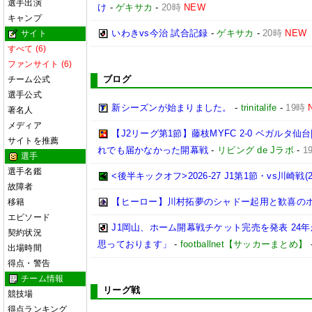
選手出演
け
-
ゲキサカ
-
20時
NEW
キャンプ
いわきvs今治 試合記録
-
ゲキサカ
-
20時
NEW
サイト
すべて (6)
ファンサイト (6)
ブログ
チーム公式
選手公式
新シーズンが始まりました。
-
trinitalife
-
19時
著名人
メディア
【J2リーグ第1節】藤枝MYFC 2-0 ベガルタ
サイトを推薦
れでも届かなかった開幕戦
-
リビング de Jラボ
-
1
選手
選手名鑑
<後半キックオフ>2026-27 J1第1節・vs川崎戦(202
故障者
【ヒーロー】川村拓夢のシャドー起用と歓喜の
移籍
エピソード
J1岡山、ホーム開幕戦チケット完売を発表 24
契約状況
思っております」
-
footballnet【サッカーまとめ】
出場時間
得点・警告
チーム情報
リーグ戦
競技場
得点ランキング