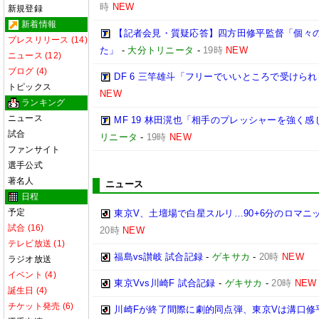
時
NEW
新規登録
新着情報
【記者会見・質疑応答】四方田修平監督「個々
プレスリリース (14)
た」
-
大分トリニータ
-
19時
NEW
ニュース (12)
ブログ (4)
DF 6 三竿雄斗「フリーでいいところで受けら
トピックス
NEW
ランキング
ニュース
MF 19 林田滉也「相手のプレッシャーを強く
試合
リニータ
-
19時
NEW
ファンサイト
選手公式
著名人
ニュース
日程
予定
東京V、土壇場で白星スルリ…90+6分のロマニ
試合 (16)
20時
NEW
テレビ放送 (1)
福島vs讃岐 試合記録
-
ゲキサカ
-
20時
NEW
ラジオ放送
イベント (4)
東京Vvs川崎F 試合記録
-
ゲキサカ
-
20時
NEW
誕生日 (4)
チケット発売 (6)
川崎Fが終了間際に劇的同点弾、東京Vは溝口修