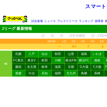
スマート
試合速報
ニュース
プレスリリース
ランキング
故障者
Jリーグ 最新情報
J1
J2
J3
J1百年構想
J2・J3百
2026年
1月
2月
3月
4月
5月
＜
8/4
5
6
札幌
八戸
仙台
秋田
山形
福島
いわき
FC東京
東京V
町田
川崎
横浜FM
横浜FC
湘南
≪
藤枝
名古屋
岐阜
滋賀
京都
G大阪
C大阪
愛媛
今治
高知
福岡
北九州
鳥栖
長崎