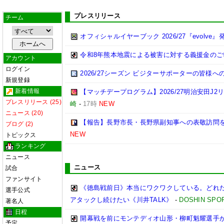
プレスリリース
チーム
オフィシャルイヤーブック 2026/27『evolve』
令和8年熊本地震による被害に対する義援金のご
アカウント
ログイン
2026/27シーズン ビジターサポーターの皆様へ
新規登録
新着情報
【マッチデープログラム】2026/27明治安田J2リ
プレスリリース (25)
崎
-
17時
NEW
ニュース (20)
【報告】長野市長・長野県副知事への表敬訪問
ブログ (2)
NEW
トピックス
ランキング
ニュース
ニュース
試合
ファンサイト
《徳島戦前日》本当にワクワクしている。どれ
選手公式
アタックし続けたい《川井TALK》
-
DOSHIN SPO
著名人
日程
開幕戦を前にモンテディオ山形・柳町魁耀選手が生
予定