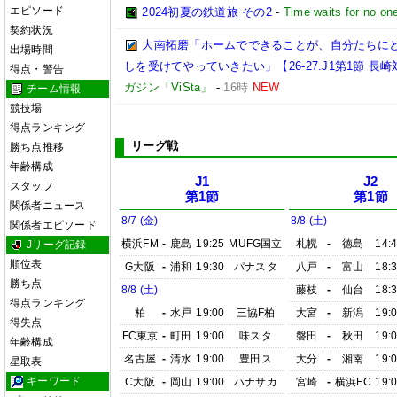
エピソード
2024初夏の鉄道旅 その2
-
Time waits for no on
契約状況
大南拓磨「ホームでできることが、自分たちに
出場時間
しを受けてやっていきたい」【26-27.J1第1節 
得点・警告
ガジン「ViSta」
-
16時
NEW
チーム情報
競技場
得点ランキング
リーグ戦
勝ち点推移
年齢構成
J1
J2
スタッフ
第1節
第1節
関係者ニュース
8/7 (金)
8/8 (土)
関係者エピソード
横浜FM
-
鹿島
19:25
MUFG国立
札幌
-
徳島
14:
Jリーグ記録
順位表
G大阪
-
浦和
19:30
パナスタ
八戸
-
富山
18:
勝ち点
8/8 (土)
藤枝
-
仙台
18:
得点ランキング
柏
-
水戸
19:00
三協F柏
大宮
-
新潟
19:
得失点
FC東京
-
町田
19:00
味スタ
磐田
-
秋田
19:
年齢構成
名古屋
-
清水
19:00
豊田ス
大分
-
湘南
19:
星取表
キーワード
C大阪
-
岡山
19:00
ハナサカ
宮崎
-
横浜FC
19: