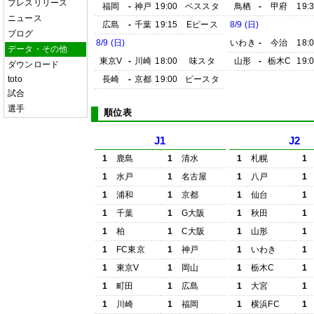
プレスリリース
福岡
-
神戸
19:00
ベススタ
鳥栖
-
甲府
19:
ニュース
広島
-
千葉
19:15
Eピース
8/9 (日)
ブログ
8/9 (日)
いわき
-
今治
18:
データ・その他
東京V
-
川崎
18:00
味スタ
山形
-
栃木C
19:
ダウンロード
toto
長崎
-
京都
19:00
ピースタ
試合
選手
順位表
J1
J2
1
鹿島
1
清水
1
札幌
1
1
水戸
1
名古屋
1
八戸
1
1
浦和
1
京都
1
仙台
1
1
千葉
1
G大阪
1
秋田
1
1
柏
1
C大阪
1
山形
1
1
FC東京
1
神戸
1
いわき
1
1
東京V
1
岡山
1
栃木C
1
1
町田
1
広島
1
大宮
1
1
川崎
1
福岡
1
横浜FC
1