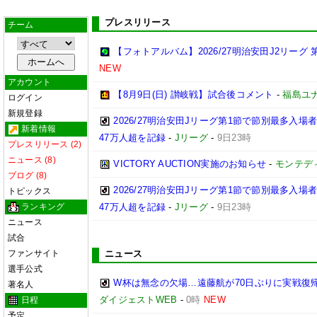
プレスリリース
チーム
【フォトアルバム】2026/27明治安田J2リーグ 第
NEW
アカウント
【8月9日(日) 讃岐戦】試合後コメント
-
福島ユ
ログイン
新規登録
2026/27明治安田Jリーグ第1節で節別最多入場
新着情報
47万人超を記録
-
Jリーグ
-
9日23時
プレスリリース (2)
ニュース (8)
VICTORY AUCTION実施のお知らせ
-
モンテデ
ブログ (8)
2026/27明治安田Jリーグ第1節で節別最多入
トピックス
ランキング
47万人超を記録
-
Jリーグ
-
9日23時
ニュース
試合
ファンサイト
ニュース
選手公式
W杯は無念の欠場…遠藤航が70日ぶりに実戦復帰
著名人
ダイジェストWEB
-
0時
NEW
日程
予定