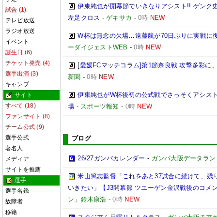
伊東純也が開幕節でいきなりアシスト!! ゲン
試合 (1)
左足クロス
-
ゲキサカ
-
0時
NEW
テレビ放送
ラジオ放送
W杯は無念の欠場…遠藤航が70日ぶりに実戦に復
イベント
ーダイジェストWEB
-
0時
NEW
誕生日 (6)
チケット発売 (4)
[愛媛FCマッチコラム]第1節奈良戦 攻撃多彩
選手出演 (3)
新聞
-
0時
NEW
キャンプ
伊東純也がW杯後初の公式戦でさっそくアシスト
サイト
すべて (18)
場
-
スポーツ報知
-
0時
NEW
ファンサイト (8)
チーム公式 (9)
選手公式
ブログ
著名人
26/27ガンバカレンダー
-
ガンバ大阪データランド(GA
メディア
サイトを推薦
米山篤志監督「これをあと37試合に続けて、残
選手
いきたい」【J3開幕節 ツエーゲン金沢戦後のコメント】(
選手名鑑
ン」鈴木康浩
-
0時
NEW
故障者
移籍