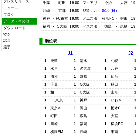
プレスリリース
千葉
-
町田
19:00
フクアリ
今治
-
大宮
19
ニュース
川崎
-
京都
19:00
U等々力
8/16 (日)
ブログ
神戸
-
FC東京
19:00
ノエスタ
横浜FC
-
磐田
18
データ・その他
福岡
-
C大阪
19:00
ベススタ
徳島
-
鳥栖
19
ダウンロード
toto
試合
順位表
選手
J1
J2
1
鹿島
1
清水
1
札幌
1
水戸
1
名古屋
1
八戸
1
浦和
1
京都
1
仙台
1
千葉
1
G大阪
1
秋田
1
柏
1
C大阪
1
山形
1
FC東京
1
神戸
1
いわき
1
東京V
1
岡山
1
栃木C
1
町田
1
広島
1
大宮
1
川崎
1
福岡
1
横浜FC
1
横浜FM
1
長崎
1
湘南