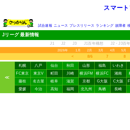
スマート
試合速報
ニュース
プレスリリース
ランキング
故障者
Jリーグ 最新情報
J1
J2
J3
J1百年構想
J2・J3百
2026年
1月
2月
3月
4月
5月
＜
8/6
7
8
札幌
八戸
仙台
秋田
山形
福島
いわき
FC東京
東京V
町田
川崎
横浜FM
横浜FC
湘南
≪
藤枝
名古屋
岐阜
滋賀
京都
G大阪
C大阪
愛媛
今治
高知
福岡
北九州
鳥栖
長崎