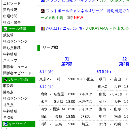
スタジアム日曜リトルクラス
-
ガンバ大阪チア
エピソード
契約状況
フットボールチャンネル Jリーグ、特別指定で
出場時間
ーズ原理主義
-
0時
NEW
得点・警告
がんばれ!ニッポン79
-
J OKAYAMA ～岡山
チーム情報
競技場
得点ランキング
リーグ戦
勝ち点推移
年齢構成
J1
J2
スタッフ
第2節
第2
関係者ニュース
8/14 (金)
8/15 (土)
関係者エピソード
東京V
-
柏
19:00
MUFG国立
秋田
-
富山
18
Jリーグ記録
順位表
8/15 (土)
栃木C
-
八戸
18
勝ち点
鹿島
-
名古屋
18:00
メルスタ
藤枝
-
いわき
18
得点ランキング
水戸
-
G大阪
18:00
水戸信ス
仙台
-
大分
19
得失点
清水
-
横浜FM
18:30
アイスタ
湘南
-
山形
19
年齢構成
岡山
-
長崎
18:55
JFEス
甲府
-
宮崎
19
星取表
キーワード
浦和
-
広島
19:00
埼玉
新潟
-
札幌
19