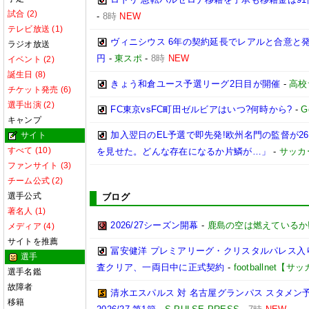
試合 (2)
-
8時
NEW
テレビ放送 (1)
ヴィニシウス 6年の契約延長でレアルと合意と
ラジオ放送
円
-
東スポ
-
8時
NEW
イベント (2)
誕生日 (8)
きょう和倉ユース予選リーグ2日目が開催
-
高校
チケット発売 (6)
選手出演 (2)
FC東京vsFC町田ゼルビアはいつ?何時から?
-
G
キャンプ
加入翌日のEL予選で即先発!欧州名門の監督が
サイト
すべて (10)
を見せた。どんな存在になるか片鱗が…」
-
サッカ
ファンサイト (3)
チーム公式 (2)
選手公式
ブログ
著名人 (1)
2026/27シーズン開幕
-
鹿島の空は燃えているか!
メディア (4)
サイトを推薦
冨安健洋 プレミアリーグ・クリスタルパレス入り
選手
査クリア、一両日中に正式契約
-
footballnet【
選手名鑑
故障者
清水エスパルス 対 名古屋グランパス スタメン予
移籍