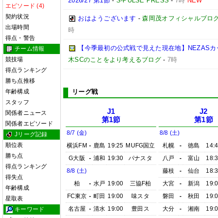
2026/27 第1節
-
S-PULSE PRESS
-
7時
NEW
エピソード (4)
契約状況
おはようございます
-
森岡茂オフィシャルブログ「優
出場時間
時
得点・警告
【今季最初の公式戦で見えた現在地】NEZASカップ 
チーム情報
競技場
木SCのことをより考えるブログ
-
7時
得点ランキング
勝ち点推移
年齢構成
リーグ戦
スタッフ
J1
J2
関係者ニュース
第1節
第1節
関係者エピソード
8/7 (金)
8/8 (土)
Jリーグ記録
順位表
横浜FM
-
鹿島
19:25
MUFG国立
札幌
-
徳島
14:
勝ち点
G大阪
-
浦和
19:30
パナスタ
八戸
-
富山
18:
得点ランキング
8/8 (土)
藤枝
-
仙台
18:
得失点
柏
-
水戸
19:00
三協F柏
大宮
-
新潟
19:
年齢構成
FC東京
-
町田
19:00
味スタ
磐田
-
秋田
19:
星取表
名古屋
-
清水
19:00
豊田ス
大分
-
湘南
19:
キーワード