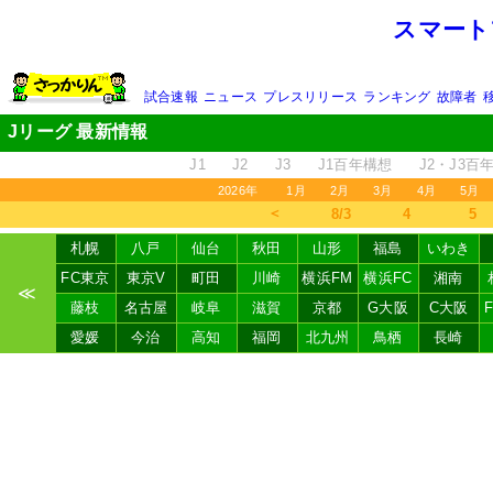
スマート
試合速報
ニュース
プレスリリース
ランキング
故障者
Jリーグ 最新情報
J1
J2
J3
J1百年構想
J2・J3百
2026年
1月
2月
3月
4月
5月
＜
8/3
4
5
札幌
八戸
仙台
秋田
山形
福島
いわき
FC東京
東京V
町田
川崎
横浜FM
横浜FC
湘南
≪
藤枝
名古屋
岐阜
滋賀
京都
G大阪
C大阪
愛媛
今治
高知
福岡
北九州
鳥栖
長崎