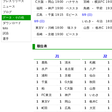
プレスリリース
C大阪
-
岡山
19:00
ハナサカ
宮崎
-
横浜FC
19:
ニュース
福岡
-
神戸
19:00
ベススタ
鳥栖
-
甲府
19:
ブログ
広島
-
千葉
19:15
Eピース
8/9 (日)
データ・その他
8/9 (日)
いわき
-
今治
18:
ダウンロード
東京V
-
川崎
18:00
味スタ
山形
-
栃木C
19:
toto
試合
長崎
-
京都
19:00
ピースタ
選手
順位表
J1
J2
1
鹿島
1
清水
1
札幌
1
1
水戸
1
名古屋
1
八戸
1
1
浦和
1
京都
1
仙台
1
1
千葉
1
G大阪
1
秋田
1
1
柏
1
C大阪
1
山形
1
1
FC東京
1
神戸
1
いわき
1
1
東京V
1
岡山
1
栃木C
1
1
町田
1
広島
1
大宮
1