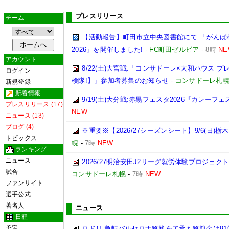
プレスリリース
チーム
【活動報告】町田市立中央図書館にて 「がんば
2026」を開催しました!
-
FC町田ゼルビア
-
8時
NE
アカウント
8/22(土)大宮戦:「コンサドーレ×大和ハウス 
ログイン
検隊!】」参加者募集のお知らせ
-
コンサドーレ札
新規登録
新着情報
9/19(土)大分戦:赤黒フェスタ2026『カレーフ
プレスリリース (17)
NEW
ニュース (13)
ブログ (4)
※重要※【2026/27シーズンシート】9/6(日)
トピックス
幌
-
7時
NEW
ランキング
ニュース
2026/27明治安田J2リーグ就労体験プロジェクト「p
試合
コンサドーレ札幌
-
7時
NEW
ファンサイト
選手公式
著名人
ニュース
日程
予定
ロドリ 急転バルセロナ移籍を了承も移籍金は91