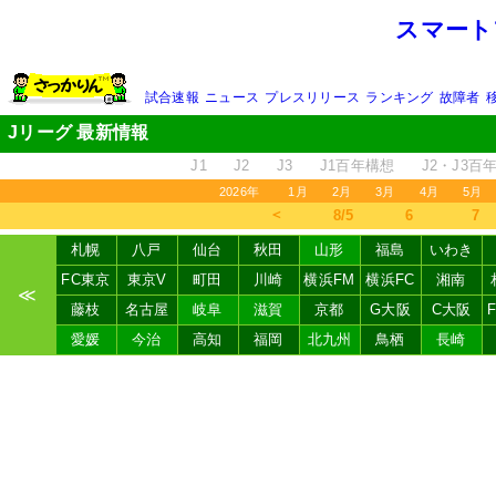
スマート
試合速報
ニュース
プレスリリース
ランキング
故障者
Jリーグ 最新情報
J1
J2
J3
J1百年構想
J2・J3百
2026年
1月
2月
3月
4月
5月
＜
8/5
6
7
札幌
八戸
仙台
秋田
山形
福島
いわき
FC東京
東京V
町田
川崎
横浜FM
横浜FC
湘南
≪
藤枝
名古屋
岐阜
滋賀
京都
G大阪
C大阪
愛媛
今治
高知
福岡
北九州
鳥栖
長崎