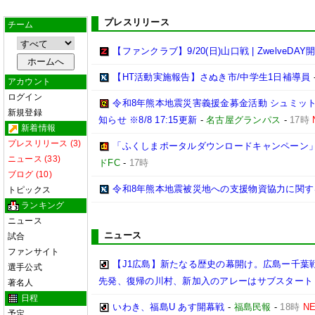
プレスリリース
チーム
【ファンクラブ】9/20(日)山口戦 | ZwelveDAY
【HT活動実施報告】さぬき市/中学生1日補導員
アカウント
ログイン
令和8年熊本地震災害義援金募金活動 シュミッ
新規登録
知らせ ※8/8 17:15更新
-
名古屋グランパス
-
17時
新着情報
プレスリリース (3)
「ふくしまポータルダウンロードキャンペーン
ニュース (33)
ドFC
-
17時
ブログ (10)
令和8年熊本地震被災地への支援物資協力に関す
トピックス
ランキング
ニュース
ニュース
試合
ファンサイト
【J1広島】新たなる歴史の幕開け。広島ー千葉
選手公式
先発、復帰の川村、新加入のアレーはサブスタート
著名人
日程
いわき、福島U あす開幕戦
-
福島民報
-
18時
N
予定