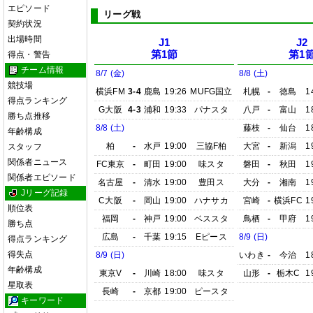
エピソード
リーグ戦
契約状況
出場時間
J1
J2
第1節
第1
得点・警告
チーム情報
8/7 (金)
8/8 (土)
競技場
横浜FM
3-4
鹿島
19:26
MUFG国立
札幌
-
徳島
1
得点ランキング
G大阪
4-3
浦和
19:33
パナスタ
八戸
-
富山
1
勝ち点推移
8/8 (土)
藤枝
-
仙台
1
年齢構成
柏
-
水戸
19:00
三協F柏
大宮
-
新潟
1
スタッフ
関係者ニュース
FC東京
-
町田
19:00
味スタ
磐田
-
秋田
1
関係者エピソード
名古屋
-
清水
19:00
豊田ス
大分
-
湘南
1
Jリーグ記録
C大阪
-
岡山
19:00
ハナサカ
宮崎
-
横浜FC
1
順位表
福岡
-
神戸
19:00
ベススタ
鳥栖
-
甲府
1
勝ち点
広島
-
千葉
19:15
Eピース
8/9 (日)
得点ランキング
得失点
8/9 (日)
いわき
-
今治
1
年齢構成
東京V
-
川崎
18:00
味スタ
山形
-
栃木C
1
星取表
長崎
-
京都
19:00
ピースタ
キーワード