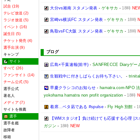
試合 (19)
大分vs湘南 スタメン発表
-
ゲキサカ
-
18時
NE
テレビ放送 (2)
宮崎vs横浜FC スタメン発表
-
ゲキサカ
-
18時
ラジオ放送 (5)
イベント (16)
鳥取vsFC大阪 スタメン発表
-
ゲキサカ
-
18時
誕生日 (5)
チケット発売 (4)
選手出演 (9)
ブログ
キャンプ
サイト
広島×千葉速報(前半)
-
SANFRECCE Diaryゲ
すべて (26)
ファンサイト (14)
生観戦中に付きしばらくお待ち下さい。
-
trinita
チーム公式 (5)
早慶クラシコのお知らせ
-
hamatra.com-
選手公式
yokohama hamatra non profit organization
-
18時
著名人
メディア (7)
着席…ベタ凪である #spulse
-
Fly High 別館
-
1
サイトを推薦
選手
【WMスタジオ】負け続けても応援する心理 |
選手名鑑
ガジン
-
18時
NEW
故障者
移籍