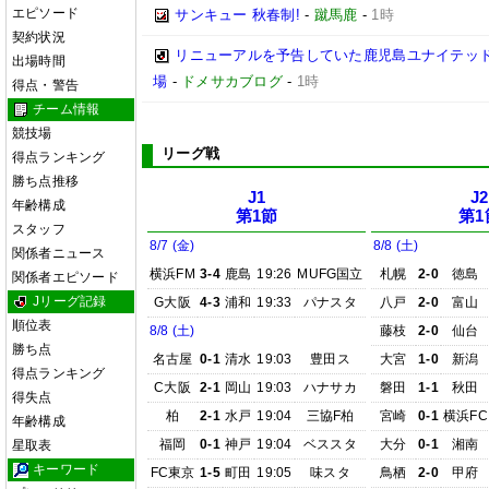
エピソード
サンキュー 秋春制!
-
蹴馬鹿
-
1時
契約状況
リニューアルを予告していた鹿児島ユナイテッド
出場時間
場
-
ドメサカブログ
-
1時
得点・警告
チーム情報
競技場
リーグ戦
得点ランキング
勝ち点推移
J1
J2
年齢構成
第1節
第1
スタッフ
8/7 (金)
8/8 (土)
関係者ニュース
横浜FM
3-4
鹿島
19:26
MUFG国立
札幌
2-0
徳島
関係者エピソード
Jリーグ記録
G大阪
4-3
浦和
19:33
パナスタ
八戸
2-0
富山
順位表
8/8 (土)
藤枝
2-0
仙台
勝ち点
名古屋
0-1
清水
19:03
豊田ス
大宮
1-0
新潟
得点ランキング
C大阪
2-1
岡山
19:03
ハナサカ
磐田
1-1
秋田
得失点
柏
2-1
水戸
19:04
三協F柏
宮崎
0-1
横浜FC
年齢構成
福岡
0-1
神戸
19:04
ベススタ
大分
0-1
湘南
星取表
キーワード
FC東京
1-5
町田
19:05
味スタ
鳥栖
2-0
甲府