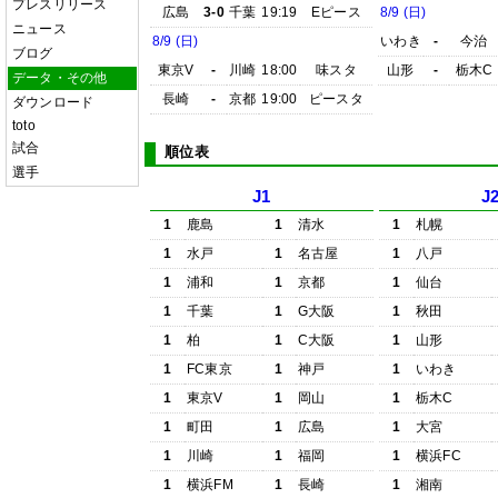
プレスリリース
広島
3-0
千葉
19:19
Eピース
8/9 (日)
ニュース
8/9 (日)
いわき
-
今治
ブログ
東京V
-
川崎
18:00
味スタ
山形
-
栃木C
データ・その他
長崎
-
京都
19:00
ピースタ
ダウンロード
toto
試合
順位表
選手
J1
J
1
鹿島
1
清水
1
札幌
1
水戸
1
名古屋
1
八戸
1
浦和
1
京都
1
仙台
1
千葉
1
G大阪
1
秋田
1
柏
1
C大阪
1
山形
1
FC東京
1
神戸
1
いわき
1
東京V
1
岡山
1
栃木C
1
町田
1
広島
1
大宮
1
川崎
1
福岡
1
横浜FC
1
横浜FM
1
長崎
1
湘南