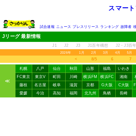
スマート
試合速報
ニュース
プレスリリース
ランキング
故障者
Jリーグ 最新情報
J1
J2
J3
J1百年構想
J2・J3百
2026年
1月
2月
3月
4月
5月
＜
8/5
6
7
札幌
八戸
仙台
秋田
山形
福島
いわき
FC東京
東京V
町田
川崎
横浜FM
横浜FC
湘南
≪
藤枝
名古屋
岐阜
滋賀
京都
G大阪
C大阪
愛媛
今治
高知
福岡
北九州
鳥栖
長崎