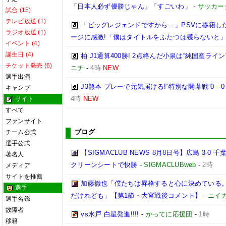
「日本人必ず優勝じゃん」「すごいわ」
-
サッカー
試合 (15)
テレビ放送 (1)
「ビッグレジェンドですから…」PSVに移籍し
ラジオ放送 (1)
ージに感激!「僕はタイトルをふたつは獲らないと
イベント (4)
誕生日 (4)
柏 J1通算400勝! 2点絡んだ小泉は“純国産
チケット発売 (6)
ニチ
-
4時
NEW
選手出演
J3熊本 プレーで元気届ける!“特別な開幕戦”0
キャンプ
4時
NEW
サイト
すべて
ファンサイト
ブログ
チーム公式
選手公式
【SIGMACLUB NEWS 8月8日号】広島 3
著名人
クリーンシートで快勝
-
SIGMACLUBweb
-
2時
メディア
サイトを推薦
加藤徹也「僕たちは昇格すると心に決めている
選手
だけれども」【第1節・大宮戦後コメント】
-
ニイ
選手名鑑
故障者
vs水戸 白星発進!!!!
-
かってに応援団
-
1時
移籍