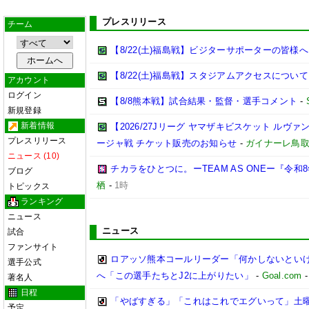
プレスリリース
チーム
【8/22(土)福島戦】ビジターサポーターの皆様へ
【8/22(土)福島戦】スタジアムアクセスについて
アカウント
ログイン
【8/8熊本戦】試合結果・監督・選手コメント
-
新規登録
新着情報
【2026/27Jリーグ ヤマザキビスケット ルヴァン
プレスリリース
ージャ戦 チケット販売のお知らせ
-
ガイナーレ鳥
ニュース (10)
チカラをひとつに。ーTEAM AS ONEー『令
ブログ
栖
-
1時
トピックス
ランキング
ニュース
ニュース
試合
ファンサイト
ロアッソ熊本コールリーダー「何かしないとい
選手公式
へ「この選手たちとJ2に上がりたい」
-
Goal.com
著名人
日程
「やばすぎる」「これはこれでエグいって」土曜
予定