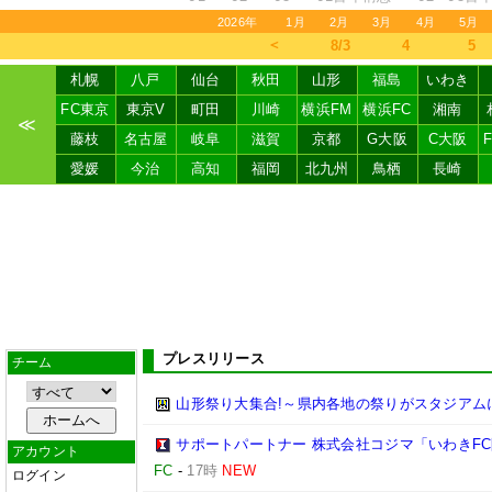
2026年
1月
2月
3月
4月
5月
＜
8/3
4
5
札幌
八戸
仙台
秋田
山形
福島
いわき
FC東京
東京V
町田
川崎
横浜FM
横浜FC
湘南
≪
藤枝
名古屋
岐阜
滋賀
京都
G大阪
C大阪
愛媛
今治
高知
福岡
北九州
鳥栖
長崎
プレスリリース
チーム
山形祭り大集合!～県内各地の祭りがスタジアム
サポートパートナー 株式会社コジマ「いわきF
アカウント
FC
-
17時
NEW
ログイン