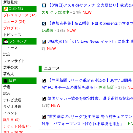
新規登録
【8/9(日)アスルdeサステナ 全力夏祭り】株
新着情報
スルクラロ沼津
-
17時
NEW
プレスリリース (32)
ニュース (24)
【参加者募集】9/23香川トヨタpresentsカマ
ブログ (3)
レ讃岐
-
17時
NEW
トピックス
ランキング
8/6(木)KTN「KTN Live News イット!」に高木
ニュース
時
NEW
試合
ファンサイト
選手公式
ニュース
著名人
【静岡新聞 Jリーグ番記者座談会】あす7日開幕
日程
予定
MYFC 各チームの展望を語る!
-
静岡新聞
-
17時
N
試合
韓国サッカー協会を家宅捜索、洪明甫前監督就
テレビ放送
17時
NEW
ラジオ放送
イベント
“世界基準のJリーグ”あす開幕 野々村チェアマン
誕生日 (5)
対策「パフォーマンス上げられる環境を用意」
-
F
チケット発売 (3)
選手出演 (5)