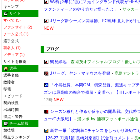
W杯は2年に1度に? 元イングランド代表がFI
キャンプ
ファンティーノのやり方だと悟ったよ」
-
サッカー
サイト
すべて (5)
Jリーグ新シーズン開幕節、FC琉球-北九州が中止
ファンサイト (2)
NEW
チーム公式 (1)
選手公式
著名人 (1)
ブログ
メディア (1)
サイトを推薦
鶴見緑地
-
森岡茂オフィシャルブログ「優しいブログ」
選手
Jリーグ、ヤン・マテウスを登録
-
鹿島アントラ
選手名鑑
故障者
「小島社長、本間GM、樹森監督、渡邉キャプテン
移籍
ズンは最高峰の舞台で残留・定着へ」【HHレポー
エピソード
17時
NEW
契約状況
出場時間
シーズン移行と伸るか反るかの開幕戦、交代枠
得点・警告
ュー/G大阪戦】
-
浦レポ by 浦和フットボール通信
チーム情報
競技場
新井一耀「攻撃陣にチャンスをしっかり決めて
得点ランキング
【26-27.J1第1節 長崎対京都】試合前コメント
-
長