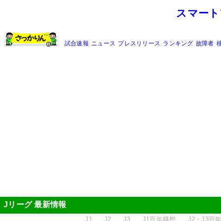
スマート
試合速報
ニュース
プレスリリース
ランキング
故障者
Jリーグ 最新情報
J1
J2
J3
J1百年構想
J2・J3百