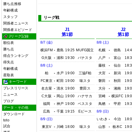
勝ち点推移
年齢構成
スタッフ
リーグ戦
関係者ニュース
J1
J2
関係者エピソード
第1節
第1節
Jリーグ記録
8/7 (金)
8/8 (土)
順位表
勝ち点
横浜FM
-
鹿島
19:25
MUFG国立
札幌
-
徳島
14:
得点ランキング
G大阪
-
浦和
19:30
パナスタ
八戸
-
富山
18:
得失点
8/8 (土)
藤枝
-
仙台
18:
年齢構成
柏
-
水戸
19:00
三協F柏
大宮
-
新潟
19:
星取表
FC東京
-
町田
19:00
味スタ
磐田
-
秋田
19:
キーワード
プレスリリース
名古屋
-
清水
19:00
豊田ス
大分
-
湘南
19:
ニュース
C大阪
-
岡山
19:00
ハナサカ
宮崎
-
横浜FC
19:
ブログ
福岡
-
神戸
19:00
ベススタ
鳥栖
-
甲府
19:
データ・その他
広島
-
千葉
19:15
Eピース
8/9 (日)
ダウンロード
8/9 (日)
いわき
-
今治
18:
toto
試合
東京V
-
川崎
18:00
味スタ
山形
-
栃木C
19: