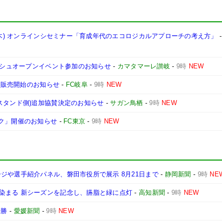
0(木) オンラインシセミナー「育成年代のエコロジカルアプローチの考え方」
レッシュオープンイベント参加のお知らせ
-
カマタマーレ讃岐
-
9時
NEW
受注販売開始のお知らせ
-
FC岐阜
-
9時
NEW
スタンド側)追加協賛決定のお知らせ
-
サガン鳥栖
-
9時
NEW
ック」開催のお知らせ
-
FC東京
-
9時
NEW
ジや選手紹介パネル、磐田市役所で展示 8月21日まで
-
静岡新聞
-
9時
NE
染まる 新シーズンを記念し、臙脂と緑に点灯
-
高知新聞
-
9時
NEW
優勝
-
愛媛新聞
-
9時
NEW