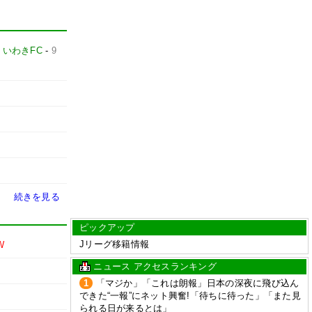
-
いわきFC
-
9
続きを見る
ピックアップ
Jリーグ移籍情報
W
ニュース アクセスランキング
1
「マジか」「これは朗報」日本の深夜に飛び込ん
できた“一報”にネット興奮!「待ちに待った」「また見
られる日が来るとは」