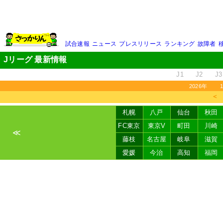
試合速報
ニュース
プレスリリース
ランキング
故障者
Jリーグ 最新情報
J1
J2
J3
2026年
＜
札幌
八戸
仙台
秋田
FC東京
東京V
町田
川崎
≪
藤枝
名古屋
岐阜
滋賀
愛媛
今治
高知
福岡