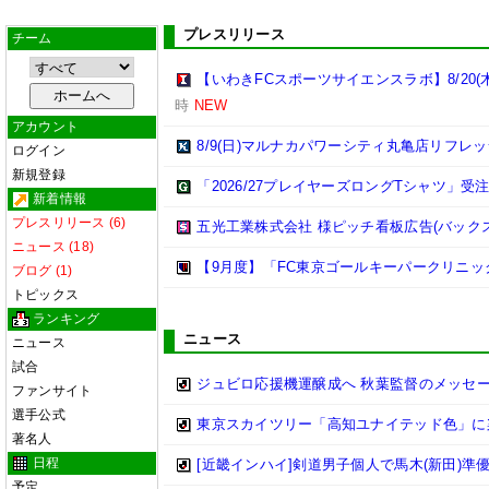
プレスリリース
チーム
【いわきFCスポーツサイエンスラボ】8/2
時
NEW
アカウント
8/9(日)マルナカパワーシティ丸亀店リフ
ログイン
新規登録
「2026/27プレイヤーズロングTシャツ」
新着情報
プレスリリース (6)
五光工業株式会社 様ピッチ看板広告(バック
ニュース (18)
【9月度】「FC東京ゴールキーパークリニ
ブログ (1)
トピックス
ランキング
ニュース
ニュース
試合
ジュビロ応援機運醸成へ 秋葉監督のメッセー
ファンサイト
選手公式
東京スカイツリー「高知ユナイテッド色」に
著名人
日程
[近畿インハイ]剣道男子個人で馬木(新田)準
予定