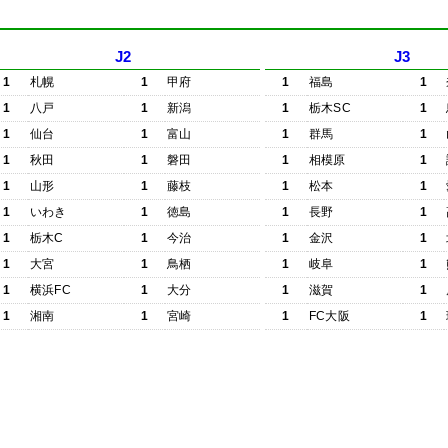
J2
J3
1
札幌
1
甲府
1
福島
1
1
八戸
1
新潟
1
栃木SC
1
1
仙台
1
富山
1
群馬
1
1
秋田
1
磐田
1
相模原
1
1
山形
1
藤枝
1
松本
1
1
いわき
1
徳島
1
長野
1
1
栃木C
1
今治
1
金沢
1
1
大宮
1
鳥栖
1
岐阜
1
1
横浜FC
1
大分
1
滋賀
1
1
湘南
1
宮崎
1
FC大阪
1