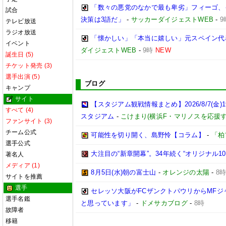
「数々の悪党のなかで最も卑劣」フィーゴ、
試合
決策は3語だ」
-
サッカーダイジェストWEB
-
9
テレビ放送
ラジオ放送
「懐かしい」「本当に嬉しい」元スペイン代
イベント
ダイジェストWEB
-
9時
NEW
誕生日 (5)
チケット発売 (3)
選手出演 (5)
ブログ
キャンプ
サイト
【スタジアム観戦情報まとめ】2026/8/7(金)1
すべて (4)
スタジアム
-
こけまり(横浜F・マリノスを応援
ファンサイト (3)
チーム公式
可能性を切り開く、島野怜【コラム】
-
「柏
選手公式
大注目の“新章開幕”。34年続く“オリジナル1
著名人
メディア (1)
8月5日(水)朝の富士山
-
オレンジの太陽
-
8
サイトを推薦
選手
セレッソ大阪がFCザンクトパウリからMF
選手名鑑
と思っています」
-
ドメサカブログ
-
8時
故障者
移籍