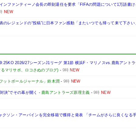
インファンティーノ会長の即刻退任を要求「FIFAの問題について1万語書
時
NEW
表のレジェンドの“投稿”に日本ファン感動「またいつでも帰って来て下さい
9:25KO 2026/27シーズンJ1リーグ 第1節 横浜F・マリノスvs.鹿島アント
するマリサポ、ロコさぬのブログ)
-
9時
NEW
フットボールジャーナル」鈴木潤
-
9時
NEW
0対決”でその幕が開く
-
鹿島アントラーズ原理主義
-
9時
NEW
時
ジャクソン・アーバインを完全移籍で獲得と発表 「チームがさらに良くなる