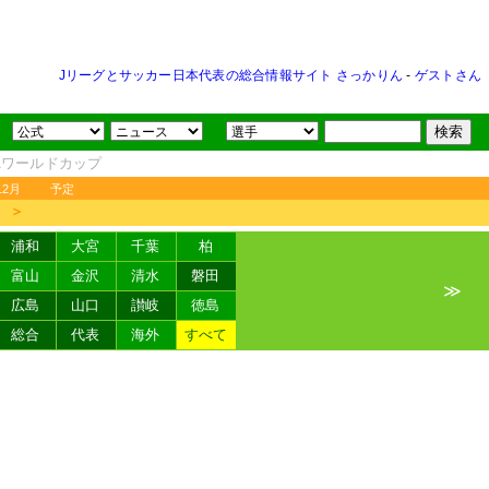
Jリーグとサッカー日本代表の総合情報サイト さっかりん
-
ゲストさん
FAワールドカップ
12月
予定
＞
浦和
大宮
千葉
柏
富山
金沢
清水
磐田
≫
広島
山口
讃岐
徳島
総合
代表
海外
すべて