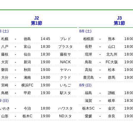
J2
J3
第1節
第1節
8 (土)
8/8 (土)
札幌
-
徳島
14:45
プレド
相模原
-
熊本
18:0
八戸
-
富山
18:30
プラスタ
長野
-
山口
18:0
藤枝
-
仙台
18:30
藤枝サ
琉球
-
北九州
18:0
大宮
-
新潟
19:00
NACK
鳥取
-
FC大阪
19:0
磐田
-
秋田
19:00
ヤマハ
高知
-
松本
19:0
大分
-
湘南
19:00
クラド
鹿児島
-
群馬
19:0
宮崎
-
横浜FC
19:00
いちご
8/9 (日)
鳥栖
-
甲府
19:30
駅スタ
福島
-
讃岐
18:0
9 (日)
滋賀
-
岐阜
18:3
いわき
-
今治
18:00
ハワスタ
栃木SC
-
金沢
19:0
山形
-
栃木C
19:00
NDスタ
愛媛
-
奈良
19:0