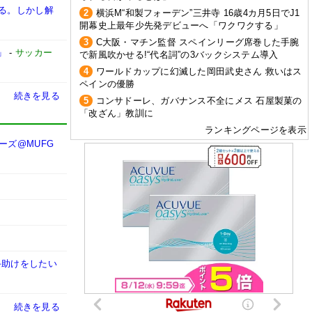
ける。しかし解
2
横浜M“和製フォーデン”三井寺 16歳4カ月5日でJ1
開幕史上最年少先発デビューへ「ワクワクする」
3
C大阪・マチン監督 スペインリーグ席巻した手腕
」
-
サッカー
で新風吹かせる!“代名詞”の3バックシステム導入
4
ワールドカップに幻滅した岡田武史さん 救いはス
ペインの優勝
続きを見る
5
コンサドーレ、ガバナンス不全にメス 石屋製菓の
「改ざん」教訓に
ランキングページを表示
ラーズ@MUFG
手助けをしたい
続きを見る