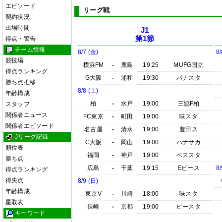
エピソード
リーグ戦
契約状況
出場時間
J1
第1節
得点・警告
チーム情報
8/7 (金)
8/
競技場
横浜FM
-
鹿島
19:25
MUFG国立
得点ランキング
G大阪
-
浦和
19:30
パナスタ
勝ち点推移
8/8 (土)
年齢構成
柏
-
水戸
19:00
三協F柏
スタッフ
関係者ニュース
FC東京
-
町田
19:00
味スタ
関係者エピソード
名古屋
-
清水
19:00
豊田ス
Jリーグ記録
C大阪
-
岡山
19:00
ハナサカ
順位表
福岡
-
神戸
19:00
ベススタ
勝ち点
広島
-
千葉
19:15
Eピース
8/
得点ランキング
得失点
8/9 (日)
年齢構成
東京V
-
川崎
18:00
味スタ
星取表
長崎
-
京都
19:00
ピースタ
キーワード