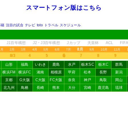
スマートフォン版はこちら
移籍
注目の試合
テレビ
toto
トラベル
スケジュール
J1百年構想
J2・J3百年構想
Jカップ
天皇杯
ACL
FI
8月
1月
2月
3月
4月
5月
6月
7月
9月
10月
11月
6
8/3
4
5
7
8
9
山形
福島
いわき
鹿島
水戸
栃木SC
栃木C
群馬
横浜FM
横浜FC
湘南
相模原
甲府
松本
長野
新潟
京都
G大阪
C大阪
FC大阪
奈良
神戸
鳥取
岡山
北九州
鳥栖
長崎
熊本
大分
宮崎
鹿児島
琉球