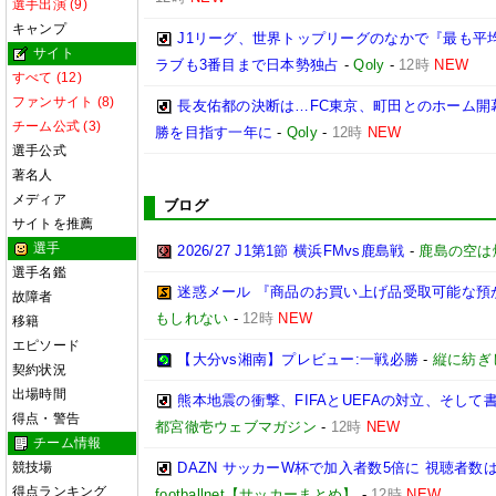
選手出演 (9)
キャンプ
J1リーグ、世界トップリーグのなかで『最も平
サイト
ラブも3番目まで日本勢独占
-
Qoly
-
12時
NEW
すべて (12)
ファンサイト (8)
長友佑都の決断は…FC東京、町田とのホーム開
チーム公式 (3)
勝を目指す一年に
-
Qoly
-
12時
NEW
選手公式
著名人
メディア
ブログ
サイトを推薦
選手
2026/27 J1第1節 横浜FMvs鹿島戦
-
鹿島の空は
選手名鑑
迷惑メール 『商品のお買い上げ品受取可能な預
故障者
もしれない
-
12時
NEW
移籍
エピソード
【大分vs湘南】プレビュー:一戦必勝
-
縦に紡ぎ
契約状況
出場時間
熊本地震の衝撃、FIFAとUEFAの対立、そして書籍
得点・警告
都宮徹壱ウェブマガジン
-
12時
NEW
チーム情報
競技場
DAZN サッカーW杯で加入者数5倍に 視聴者数は
得点ランキング
footballnet【サッカーまとめ】
-
12時
NEW