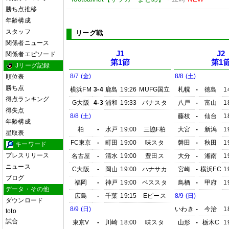
勝ち点推移
年齢構成
スタッフ
リーグ戦
関係者ニュース
J1
J2
関係者エピソード
第1節
第1
Jリーグ記録
8/7 (金)
8/8 (土)
順位表
勝ち点
横浜FM
3-4
鹿島
19:26
MUFG国立
札幌
-
徳島
1
得点ランキング
G大阪
4-3
浦和
19:33
パナスタ
八戸
-
富山
1
得失点
8/8 (土)
藤枝
-
仙台
1
年齢構成
柏
-
水戸
19:00
三協F柏
大宮
-
新潟
1
星取表
FC東京
-
町田
19:00
味スタ
磐田
-
秋田
1
キーワード
プレスリリース
名古屋
-
清水
19:00
豊田ス
大分
-
湘南
1
ニュース
C大阪
-
岡山
19:00
ハナサカ
宮崎
-
横浜FC
1
ブログ
福岡
-
神戸
19:00
ベススタ
鳥栖
-
甲府
1
データ・その他
広島
-
千葉
19:15
Eピース
8/9 (日)
ダウンロード
8/9 (日)
いわき
-
今治
1
toto
試合
東京V
-
川崎
18:00
味スタ
山形
-
栃木C
1