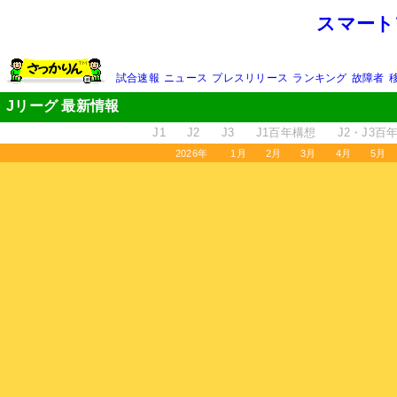
スマート
試合速報
ニュース
プレスリリース
ランキング
故障者
Jリーグ 最新情報
J1
J2
J3
J1百年構想
J2・J3百
2026年
1月
2月
3月
4月
5月