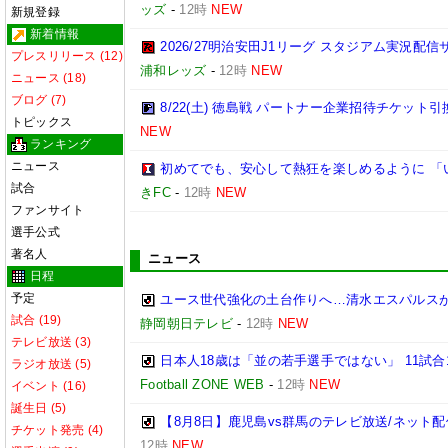
ッズ
-
12時
NEW
新規登録
新着情報
2026/27明治安田J1リーグ スタジアム実況配
プレスリリース (12)
浦和レッズ
-
12時
NEW
ニュース (18)
ブログ (7)
8/22(土) 徳島戦 パートナー企業招待チケット
トピックス
NEW
ランキング
ニュース
初めてでも、安心して熱狂を楽しめるように 「
試合
きFC
-
12時
NEW
ファンサイト
選手公式
著名人
ニュース
日程
予定
ユース世代強化の土台作りへ…清水エスパルスが東
試合 (19)
静岡朝日テレビ
-
12時
NEW
テレビ放送 (3)
日本人18歳は「並の若手選手ではない」 11試
ラジオ放送 (5)
Football ZONE WEB
-
12時
NEW
イベント (16)
誕生日 (5)
【8月8日】鹿児島vs群馬のテレビ放送/ネット配
チケット発売 (4)
12時
NEW