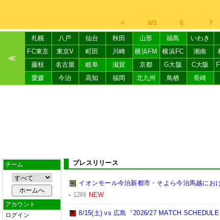
＜
8/5
6
7
札幌
八戸
仙台
秋田
山形
福島
いわき
FC東京
東京V
町田
川崎
横浜FM
横浜FC
湘南
≪
藤枝
名古屋
岐阜
滋賀
京都
G大阪
C大阪
愛媛
今治
高知
福岡
北九州
鳥栖
長崎
プレスリリース
チーム
イオンモール今治新都市・そよら今治馬越にお
-
12時
NEW
アカウント
8/15(土) vs 広島『2026/27 MATCH SC
ログイン