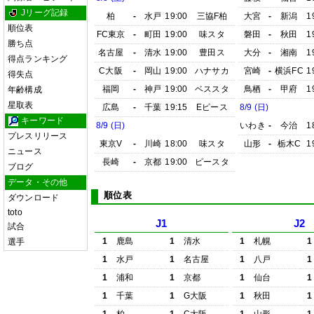
Jリーグ記録
柏
-
水戸
19:00
三協F柏
大宮
-
新潟
1
順位表
FC東京
-
町田
19:00
味スタ
磐田
-
秋田
1
勝ち点
名古屋
-
清水
19:00
豊田ス
大分
-
湘南
1
得点ランキング
C大阪
-
岡山
19:00
ハナサカ
宮崎
-
横浜FC
1
得失点
福岡
-
神戸
19:00
ベススタ
鳥栖
-
甲府
1
年齢構成
星取表
広島
-
千葉
19:15
Eピース
8/9 (日)
キーワード
8/9 (日)
いわき
-
今治
1
プレスリリース
東京V
-
川崎
18:00
味スタ
山形
-
栃木C
1
ニュース
長崎
-
京都
19:00
ピースタ
ブログ
データ・その他
順位表
ダウンロード
toto
J1
J2
試合
1
鹿島
1
清水
1
札幌
1
選手
1
水戸
1
名古屋
1
八戸
1
1
浦和
1
京都
1
仙台
1
1
千葉
1
G大阪
1
秋田
1