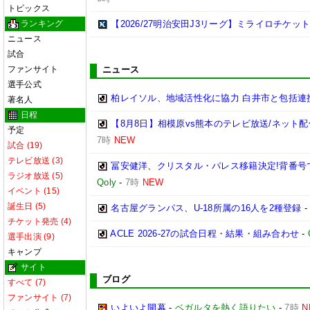
トピックス
ランキング
【2026/27明治安田J3リーグ】ミライロチケ
ニュース
試合
ファンサイト
ニュース
選手公式
柏レイソル、地域活性化に協力 白井市と包括連携
著名人
日程
【8月8日】相模原vs熊本のテレビ放送/ネット配
予定
7時
NEW
試合 (19)
テレビ放送 (3)
冨安健洋、クリスタル・パレス移籍決定!背番号
ラジオ放送 (5)
Qoly
-
7時
NEW
イベント (15)
誕生日 (5)
名古屋グランパス、U-18所属の16人を2種登録
チケット発売 (4)
ACLE 2026-27の試合日程・結果・組み合わせ
-
選手出演 (9)
キャンプ
サイト
ブログ
すべて (7)
ファンサイト (7)
いよいよ開幕
-
ベガルタを熱く語りたい
-
7時
N