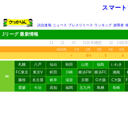
スマート
試合速報
ニュース
プレスリリース
ランキング
故障者
Jリーグ 最新情報
J1
J2
J3
J1百年構想
J2・J3百
2026年
1月
2月
3月
4月
5月
＜
8/4
5
6
札幌
八戸
仙台
秋田
山形
福島
いわき
FC東京
東京V
町田
川崎
横浜FM
横浜FC
湘南
≪
藤枝
名古屋
岐阜
滋賀
京都
G大阪
C大阪
愛媛
今治
高知
福岡
北九州
鳥栖
長崎