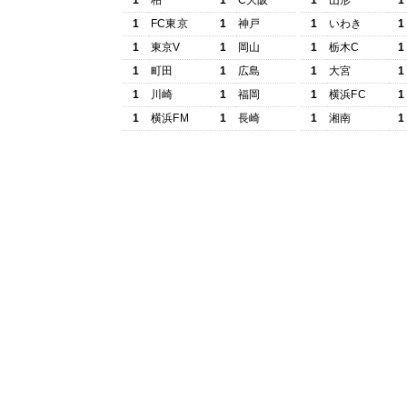
1
柏
1
C大阪
1
山形
1
1
FC東京
1
神戸
1
いわき
1
1
東京V
1
岡山
1
栃木C
1
1
町田
1
広島
1
大宮
1
1
川崎
1
福岡
1
横浜FC
1
1
横浜FM
1
長崎
1
湘南
1