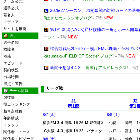
チーム公式
選手公式
2026/27シーズン、J1開幕戦の対戦カードの
著名人
3はきだめスタジオブログ
-
7時
NEW
メディア
サイトを推薦
第1節:新潟(NACK)昇格候補の一角とホーム開幕
選手
ージャ
-
7時
NEW
選手名鑑
試合観戦記2026-27～横浜FMvs鹿島～至極
故障者
kazumaxのFIELD OF Soccer ブログ!
-
7時
NEW
移籍
エピソード
新聞予想は4-4-2!
-
週末はアルビレックス!
-
6時
契約状況
出場時間
得点・警告
リーグ戦
チーム情報
競技場
J1
J2
得点ランキング
第1節
第1
勝ち点推移
8/7 (金)
8/8 (土)
年齢構成
横浜FM
3-4
鹿島
19:26
MUFG国立
札幌
-
徳島
1
スタッフ
G大阪
4-3
浦和
19:33
パナスタ
八戸
-
富山
1
関係者ニュース
関係者エピソード
8/8 (土)
藤枝
-
仙台
1