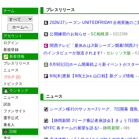
プレスリリース
チーム
2026/27シーズン UNITEDFRIDAY企画実施の
公開練習のお知らせ
-
SC相模原
-
6日23時
アカウント
ログイン
関西テレビ「夏休みはJ!新シーズン開幕!関西J
新規登録
のインタビューが放送されます!
-
セレッソ大阪
-
6
新着情報
プレスリリース
8月9日(日)ホーム開幕戦より新イベントがスター
ニュース
8/6(木)更新【8/8(土)vs.山口戦】新グッズ情報
-
ブログ (1)
トピックス
ランキング
ニュース
ニュース
試合
シーズン移行のサッカーJリーグ、7日開幕 鹿島
ファンサイト
選手公式
【静岡新聞 Jリーグ番記者座談会】きょう7日開
著名人
MYFC 各チームの展望を語る!
-
静岡新聞
-
0時
日程
予定