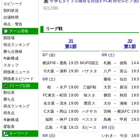
今季もタイトル獲得を目指すFC町田ゼルビア黒
エピソード
6日23時
契約状況
出場時間
得点・警告
リーグ戦
チーム情報
競技場
J1
J2
得点ランキング
第1節
第1節
勝ち点推移
8/7 (金)
8/8 (土)
年齢構成
横浜FM
-
鹿島
19:25
MUFG国立
札幌
-
徳島
14:
スタッフ
G大阪
-
浦和
19:30
パナスタ
八戸
-
富山
18:
関係者ニュース
関係者エピソード
8/8 (土)
藤枝
-
仙台
18:
Jリーグ記録
柏
-
水戸
19:00
三協F柏
大宮
-
新潟
19:
順位表
FC東京
-
町田
19:00
味スタ
磐田
-
秋田
19:
勝ち点
名古屋
-
清水
19:00
豊田ス
大分
-
湘南
19:
得点ランキング
C大阪
-
岡山
19:00
ハナサカ
宮崎
-
横浜FC
19:
得失点
福岡
-
神戸
19:00
ベススタ
鳥栖
-
甲府
19:
年齢構成
星取表
広島
-
千葉
19:15
Eピース
8/9 (日)
キーワード
8/9 (日)
いわき
-
今治
18: