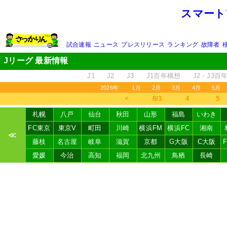
スマート
試合速報
ニュース
プレスリリース
ランキング
故障者
Jリーグ 最新情報
J1
J2
J3
J1百年構想
J2・J3百
2026年
1月
2月
3月
4月
5月
＜
8/3
4
5
札幌
八戸
仙台
秋田
山形
福島
いわき
FC東京
東京V
町田
川崎
横浜FM
横浜FC
湘南
≪
藤枝
名古屋
岐阜
滋賀
京都
G大阪
C大阪
愛媛
今治
高知
福岡
北九州
鳥栖
長崎