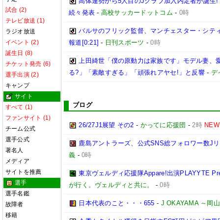
高体連勢から5人目のJクラブ加入内定者が誕生!
試合 (2)
続々発表
-
高校サッカードットコム
-
0時
テレビ放送 (1)
バルサのフリック監督、マンチェスター・シティ
ラジオ放送
イベント (2)
報道[0:21]
-
日刊スポーツ
-
0時
誕生日 (8)
上田綺世「僕の原動力は家族です」モデル妻、
チケット発売 (6)
る?」「素敵すぎる」「頑張れアヤセ!」と反響
-
デ
選手出演 (2)
キャンプ
サイト
ブログ
すべて (1)
ファンサイト (1)
26/27J1展望 その2
-
かってに応援団
-
2時
NEW
チーム公式
選手公式
鹿島アントラーズ、公式SNS総フォロワー数J
著名人
義
-
0時
メディア
サイトを推薦
東京ヴェルディ応援隊Appare!出演PLAYYTE Pre
選手
が行く。ヴェルディと共に。
-
0時
選手名鑑
日本代表のこと・・・655
-
J OKAYAMA 
故障者
移籍