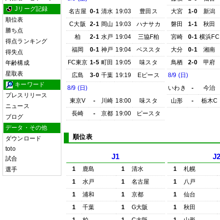
Jリーグ記録
名古屋
0-1
清水
19:03
豊田ス
大宮
1-0
新潟
順位表
C大阪
2-1
岡山
19:03
ハナサカ
磐田
1-1
秋田
勝ち点
柏
2-1
水戸
19:04
三協F柏
宮崎
0-1
横浜FC
得点ランキング
福岡
0-1
神戸
19:04
ベススタ
大分
0-1
湘南
得失点
FC東京
1-5
町田
19:05
味スタ
鳥栖
2-0
甲府
年齢構成
星取表
広島
3-0
千葉
19:19
Eピース
8/9 (日)
キーワード
8/9 (日)
いわき
-
今治
プレスリリース
東京V
-
川崎
18:00
味スタ
山形
-
栃木C
ニュース
長崎
-
京都
19:00
ピースタ
ブログ
データ・その他
順位表
ダウンロード
toto
J1
J
試合
1
鹿島
1
清水
1
札幌
選手
1
水戸
1
名古屋
1
八戸
1
浦和
1
京都
1
仙台
1
千葉
1
G大阪
1
秋田