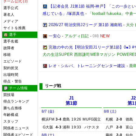
チーム公式 (3)
【記者会見 J1第1節 福岡-神戸】「この一歩
選手公式
感じている」/塚原真也
-
「football fukuoka」中
著名人
メディア
2026/27 明治安田J2リーグ 第1節 湘南戦
-
大分
サイトを推薦
選手
一安心
-
アルディ日記
-
0時
NEW
選手名鑑
完敗の中の光【明治安田J1リーグ第1節】0●3 
故障者
犬の生活SUPER 西部謙司WEBマガジン POWERED B
移籍
エピソード
レオ・シルバ、トレーニングセンター建設
-
鹿
契約状況
出場時間
得点・警告
リーグ戦
チーム情報
競技場
J1
J2
得点ランキング
第1節
第1
勝ち点推移
8/7 (金)
8/8 (土)
年齢構成
横浜FM
3-4
鹿島
19:26
MUFG国立
札幌
2-0
徳島
スタッフ
G大阪
4-3
浦和
19:33
パナスタ
八戸
2-0
富山
関係者ニュース
関係者エピソード
8/8 (土)
藤枝
2-0
仙台