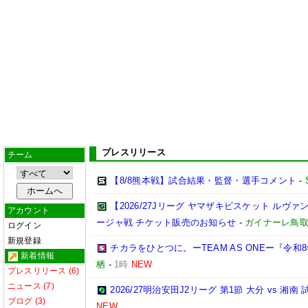
プレスリリース
チーム
【8/8熊本戦】試合結果・監督・選手コメント
-
【2026/27Jリーグ ヤマザキビスケット ルヴァン
アカウント
ージャ戦 チケット販売のお知らせ
-
ガイナーレ鳥
ログイン
新規登録
チカラをひとつに。ーTEAM AS ONEー『令
新着情報
栖
-
1時
NEW
プレスリリース (6)
ニュース (7)
2026/27明治安田J2リーグ 第1節 大分 vs 
ブログ (3)
NEW