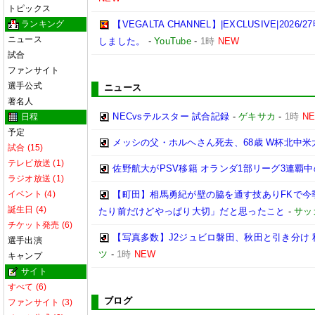
トピックス
ランキング
【VEGALTA CHANNEL】|EXCLUSIVE|20
ニュース
しました。
-
YouTube
-
1時
NEW
試合
ファンサイト
選手公式
ニュース
著名人
NECvsテルスター 試合記録
-
ゲキサカ
-
1時
N
日程
予定
メッシの父・ホルヘさん死去、68歳 W杯北中
試合 (15)
テレビ放送 (1)
佐野航大がPSV移籍 オランダ1部リーグ3連覇
ラジオ放送 (1)
イベント (4)
【町田】相馬勇紀が壁の脇を通す技ありFKで今
誕生日 (4)
たり前だけどやっぱり大切」だと思ったこと
-
サッ
チケット発売 (6)
【写真多数】J2ジュビロ磐田、秋田と引き分け
選手出演
ツ
-
1時
NEW
キャンプ
サイト
すべて (6)
ブログ
ファンサイト (3)