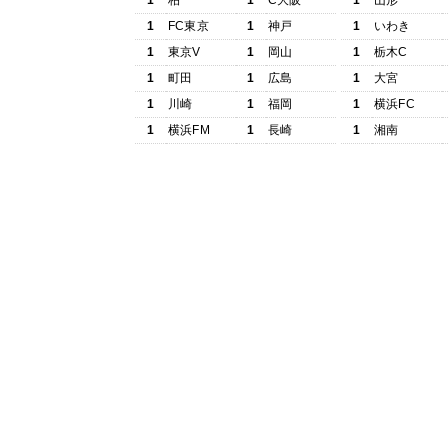
1
柏
1
C大阪
1
山形
1
FC東京
1
神戸
1
いわき
1
東京V
1
岡山
1
栃木C
1
町田
1
広島
1
大宮
1
川崎
1
福岡
1
横浜FC
1
横浜FM
1
長崎
1
湘南