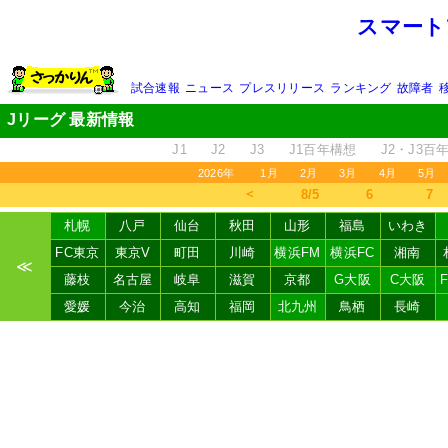
スマート
試合速報
ニュース
プレスリリース
ランキング
故障者
Jリーグ 最新情報
J1
J2
J3
J1百年構想
J2・J3百
2026年
1月
2月
3月
4月
5月
＜
8/5
6
7
札幌
八戸
仙台
秋田
山形
福島
いわき
FC東京
東京V
町田
川崎
横浜FM
横浜FC
湘南
≪
藤枝
名古屋
岐阜
滋賀
京都
G大阪
C大阪
愛媛
今治
高知
福岡
北九州
鳥栖
長崎