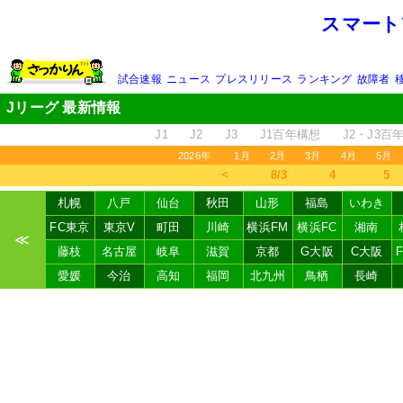
スマート
試合速報
ニュース
プレスリリース
ランキング
故障者
Jリーグ 最新情報
J1
J2
J3
J1百年構想
J2・J3百
2026年
1月
2月
3月
4月
5月
＜
8/3
4
5
札幌
八戸
仙台
秋田
山形
福島
いわき
FC東京
東京V
町田
川崎
横浜FM
横浜FC
湘南
≪
藤枝
名古屋
岐阜
滋賀
京都
G大阪
C大阪
愛媛
今治
高知
福岡
北九州
鳥栖
長崎