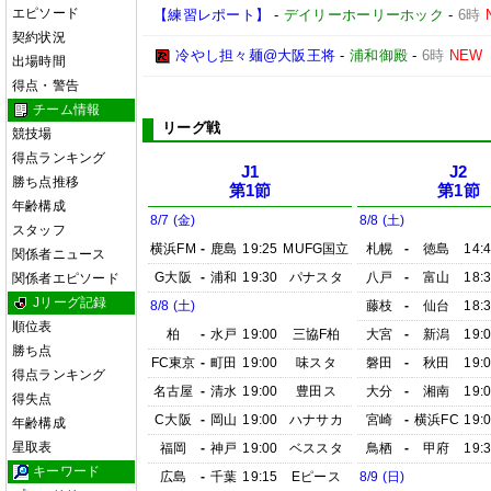
エピソード
【練習レポート】
-
デイリーホーリーホック
-
6時
契約状況
冷やし担々麺@大阪王将
-
浦和御殿
-
6時
NEW
出場時間
得点・警告
チーム情報
リーグ戦
競技場
得点ランキング
J1
J2
勝ち点推移
第1節
第1節
年齢構成
8/7 (金)
8/8 (土)
スタッフ
横浜FM
-
鹿島
19:25
MUFG国立
札幌
-
徳島
14:
関係者ニュース
G大阪
-
浦和
19:30
パナスタ
八戸
-
富山
18:
関係者エピソード
Jリーグ記録
8/8 (土)
藤枝
-
仙台
18:
順位表
柏
-
水戸
19:00
三協F柏
大宮
-
新潟
19:
勝ち点
FC東京
-
町田
19:00
味スタ
磐田
-
秋田
19:
得点ランキング
名古屋
-
清水
19:00
豊田ス
大分
-
湘南
19:
得失点
C大阪
-
岡山
19:00
ハナサカ
宮崎
-
横浜FC
19:
年齢構成
星取表
福岡
-
神戸
19:00
ベススタ
鳥栖
-
甲府
19:
キーワード
広島
-
千葉
19:15
Eピース
8/9 (日)