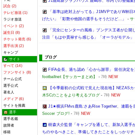
J1鹿島新クラブハウス 鹿嶋市、市内での整備案
試合 (2)
「基準は絶対上がってる」J1MVPでありW杯
テレビ放送 (1)
げたい」「彩艶や他国の選手もそうだけど…」
-
サ
ラジオ放送
イベント (2)
「完全にセンターの風格」ブンデス王者が公開し
誕生日 (8)
注目「もはや貫禄すら感じる」「オーラがモデル」
チケット発売 (6)
選手出演 (2)
キャンプ
ブログ
サイト
すべて (14)
FIFA会長、過ち認め「心から謝罪」 留任決定
ファンサイト (8)
footballnet【サッカーまとめ】
-
7時
NEW
チーム公式
選手公式
【今季最初の公式戦で見えた現在地】NEZASカップ 
著名人
木SCのことをより考えるブログ
-
7時
NEW
メディア (6)
サイトを推薦
J1★横浜FMvs鹿島:さあRise Together、連覇
選手
Soccer ブログ!
-
7時
NEW
選手名鑑
樹森大介監督「キャンプを通して、新加入選手
故障者
ちのやるべきこと、準備してきたことをしっかりチ
移籍