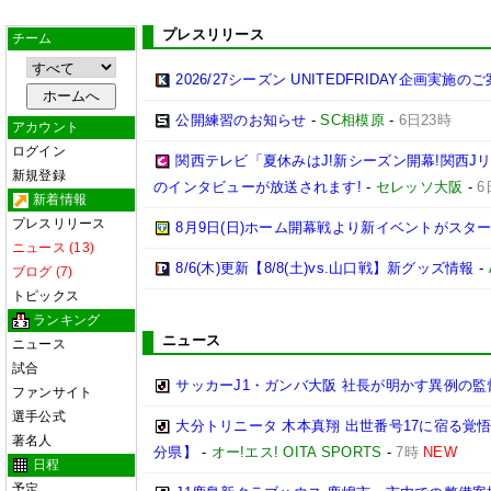
プレスリリース
チーム
2026/27シーズン UNITEDFRIDAY企画実施の
公開練習のお知らせ
-
SC相模原
-
6日23時
アカウント
ログイン
関西テレビ「夏休みはJ!新シーズン開幕!関西J
新規登録
のインタビューが放送されます!
-
セレッソ大阪
-
6
新着情報
プレスリリース
8月9日(日)ホーム開幕戦より新イベントがスター
ニュース (13)
8/6(木)更新【8/8(土)vs.山口戦】新グッズ情報
-
ブログ (7)
トピックス
ランキング
ニュース
ニュース
試合
サッカーJ1・ガンバ大阪 社長が明かす異例の
ファンサイト
選手公式
大分トリニータ 木本真翔 出世番号17に宿る覚
著名人
分県】
-
オー!エス! OITA SPORTS
-
7時
NEW
日程
予定