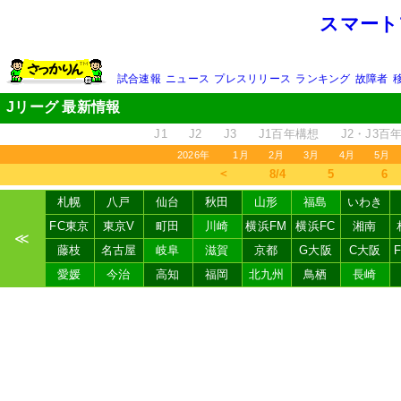
スマート
試合速報
ニュース
プレスリリース
ランキング
故障者
Jリーグ 最新情報
J1
J2
J3
J1百年構想
J2・J3百
2026年
1月
2月
3月
4月
5月
＜
8/4
5
6
札幌
八戸
仙台
秋田
山形
福島
いわき
FC東京
東京V
町田
川崎
横浜FM
横浜FC
湘南
≪
藤枝
名古屋
岐阜
滋賀
京都
G大阪
C大阪
愛媛
今治
高知
福岡
北九州
鳥栖
長崎