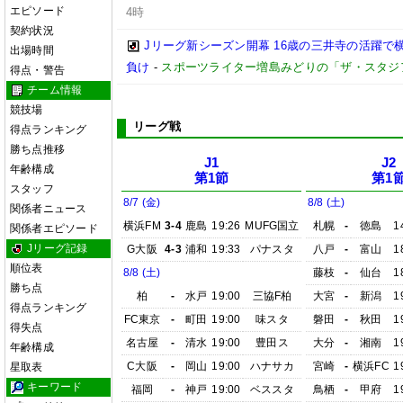
エピソード
4時
契約状況
Jリーグ新シーズン開幕 16歳の三井寺の活躍で
出場時間
負け
-
スポーツライター増島みどりの「ザ・スタジ
得点・警告
チーム情報
競技場
リーグ戦
得点ランキング
勝ち点推移
J1
J2
年齢構成
第1節
第1
スタッフ
8/7 (金)
8/8 (土)
関係者ニュース
横浜FM
3-4
鹿島
19:26
MUFG国立
札幌
-
徳島
1
関係者エピソード
Jリーグ記録
G大阪
4-3
浦和
19:33
パナスタ
八戸
-
富山
1
順位表
8/8 (土)
藤枝
-
仙台
1
勝ち点
柏
-
水戸
19:00
三協F柏
大宮
-
新潟
1
得点ランキング
FC東京
-
町田
19:00
味スタ
磐田
-
秋田
1
得失点
名古屋
-
清水
19:00
豊田ス
大分
-
湘南
1
年齢構成
C大阪
-
岡山
19:00
ハナサカ
宮崎
-
横浜FC
1
星取表
キーワード
福岡
-
神戸
19:00
ベススタ
鳥栖
-
甲府
1