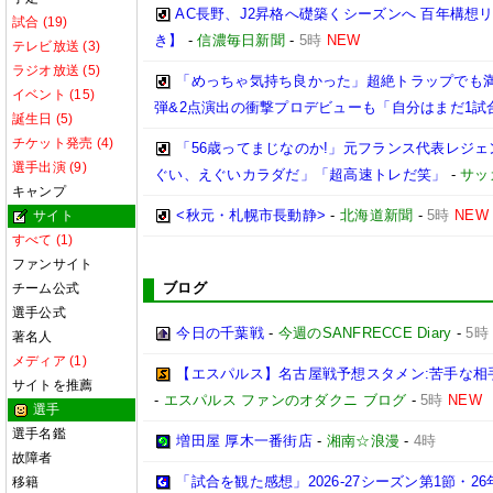
AC長野、J2昇格へ礎築くシーズンへ 百年構
試合 (19)
き】
-
信濃毎日新聞
-
5時
NEW
テレビ放送 (3)
ラジオ放送 (5)
「めっちゃ気持ち良かった」超絶トラップでも満
イベント (15)
弾&2点演出の衝撃プロデビューも「自分はまだ1試
誕生日 (5)
チケット発売 (4)
「56歳ってまじなのか!」元フランス代表レジェ
選手出演 (9)
ぐい、えぐいカラダだ」「超高速トレだ笑」
-
サッ
キャンプ
<秋元・札幌市長動静>
-
北海道新聞
-
5時
NEW
サイト
すべて (1)
ファンサイト
ブログ
チーム公式
選手公式
今日の千葉戦
-
今週のSANFRECCE Diary
-
5時
著名人
メディア (1)
【エスパルス】名古屋戦予想スタメン:苦手な相
サイトを推薦
-
エスパルス ファンのオダクニ ブログ
-
5時
NEW
選手
選手名鑑
増田屋 厚木一番街店
-
湘南☆浪漫
-
4時
故障者
「試合を観た感想」2026-27シーズン第1節・26年
移籍