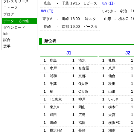
プレスリリース
広島
-
千葉
19:15
Eピース
8/9 (日)
ニュース
8/9 (日)
いわき
-
今治
1
ブログ
東京V
-
川崎
18:00
味スタ
山形
-
栃木C
1
データ・その他
長崎
-
京都
19:00
ピースタ
ダウンロード
toto
試合
順位表
選手
J1
J2
1
鹿島
1
清水
1
札幌
1
1
水戸
1
名古屋
1
八戸
1
1
浦和
1
京都
1
仙台
1
1
千葉
1
G大阪
1
秋田
1
1
柏
1
C大阪
1
山形
1
1
FC東京
1
神戸
1
いわき
1
1
東京V
1
岡山
1
栃木C
1
1
町田
1
広島
1
大宮
1
1
川崎
1
福岡
1
横浜FC
1
1
横浜FM
1
長崎
1
湘南
1