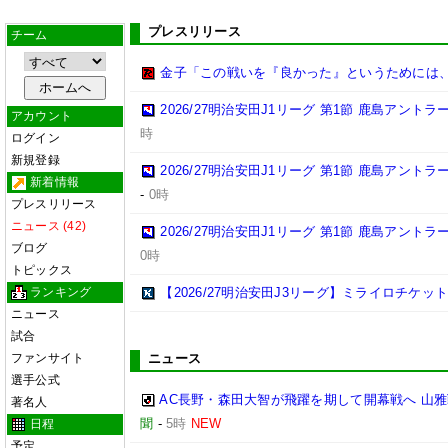
プレスリリース
チーム
金子「この戦いを『良かった』というためには
2026/27明治安田J1リーグ 第1節 鹿島アント
アカウント
時
ログイン
新規登録
2026/27明治安田J1リーグ 第1節 鹿島アント
新着情報
-
0時
プレスリリース
ニュース (42)
2026/27明治安田J1リーグ 第1節 鹿島アント
ブログ
0時
トピックス
ランキング
【2026/27明治安田J3リーグ】ミライロチケ
ニュース
試合
ファンサイト
ニュース
選手公式
AC長野・森田大智が飛躍を期して開幕戦へ 山
著名人
聞
-
5時
NEW
日程
予定