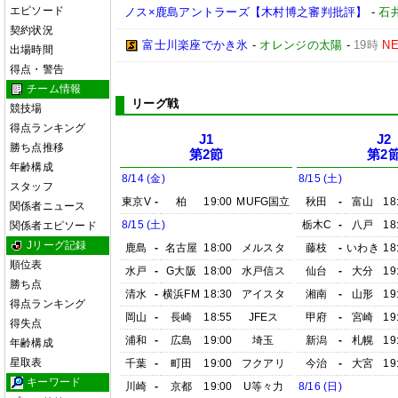
エピソード
ノス×鹿島アントラーズ【木村博之審判批評】
-
石井
契約状況
富士川楽座でかき氷
-
オレンジの太陽
-
19時
N
出場時間
得点・警告
チーム情報
リーグ戦
競技場
得点ランキング
J1
J2
勝ち点推移
第2節
第2
年齢構成
8/14 (金)
8/15 (土)
スタッフ
東京V
-
柏
19:00
MUFG国立
秋田
-
富山
18
関係者ニュース
8/15 (土)
栃木C
-
八戸
18
関係者エピソード
Jリーグ記録
鹿島
-
名古屋
18:00
メルスタ
藤枝
-
いわき
18
順位表
水戸
-
G大阪
18:00
水戸信ス
仙台
-
大分
19
勝ち点
清水
-
横浜FM
18:30
アイスタ
湘南
-
山形
19
得点ランキング
岡山
-
長崎
18:55
JFEス
甲府
-
宮崎
19
得失点
浦和
-
広島
19:00
埼玉
新潟
-
札幌
19
年齢構成
星取表
千葉
-
町田
19:00
フクアリ
今治
-
大宮
19
キーワード
川崎
-
京都
19:00
U等々力
8/16 (日)