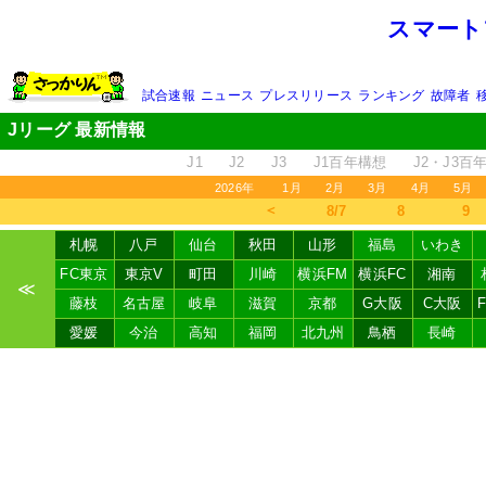
スマート
試合速報
ニュース
プレスリリース
ランキング
故障者
Jリーグ 最新情報
J1
J2
J3
J1百年構想
J2・J3百
2026年
1月
2月
3月
4月
5月
＜
8/7
8
9
札幌
八戸
仙台
秋田
山形
福島
いわき
FC東京
東京V
町田
川崎
横浜FM
横浜FC
湘南
≪
藤枝
名古屋
岐阜
滋賀
京都
G大阪
C大阪
愛媛
今治
高知
福岡
北九州
鳥栖
長崎