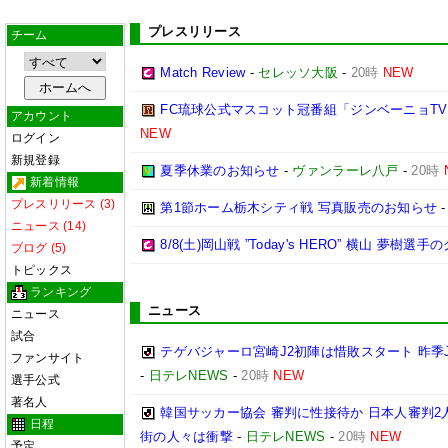
プレスリリース
チーム
Match Review
-
セレッソ大阪
-
20時
NEW
FC琉球公式マスコット冠番組「ジンベーニョTV
アカウント
NEW
ログイン
新規登録
夏季休業のお知らせ
-
ヴァンラーレ八戸
-
20時
新着情報
プレスリリース (3)
第1節ホーム栃木シティ戦 写真販売のお知らせ
ニュース (14)
8/8(土)岡山戦 ”Today's HERO” 横山 夢樹選
ブログ (5)
トピックス
ランキング
ニュース
ニュース
試合
テゲバジャーロ宮崎J2初陣は惜敗スタート 昨季
ファンサイト
-
日テレNEWS
-
20時
NEW
選手公式
著名人
韓国サッカー協会 審判に性接待か 日本人審判2
日程
街の人々は衝撃
-
日テレNEWS
-
20時
NEW
予定