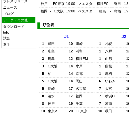
プレスリリース
神戸
-
FC東京
19:00
ノエスタ
横浜FC
-
磐田
18
ニュース
福岡
-
C大阪
19:00
ベススタ
徳島
-
鳥栖
19
ブログ
データ・その他
順位表
ダウンロード
toto
J1
J2
試合
1
町田
10
川崎
1
札幌
1
選手
2
広島
12
浦和
1
八戸
1
3
鹿島
12
横浜FM
1
山形
1
3
G大阪
14
水戸
1
藤枝
1
5
柏
14
京都
1
鳥栖
1
5
C大阪
14
岡山
6
いわき
1
5
長崎
17
名古屋
7
大宮
1
8
清水
17
福岡
7
横浜FC
1
8
神戸
19
千葉
7
湘南
1
10
東京V
20
FC東京
10
秋田
1