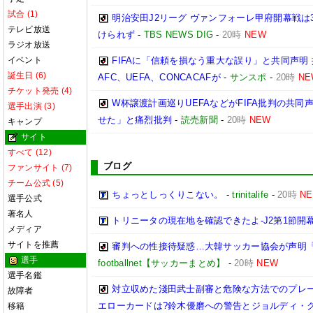
試合 (1)
明治安田J2リーグ ヴァンフォーレ甲府開幕戦は
テレビ放送
けられず
-
TBS NEWS DIG
-
20時
NEW
ラジオ放送
イベント
FIFAに「信頼を損なう重大な誤り」と共同声明
誕生日 (6)
AFC、UEFA、CONCACAFが
-
サンスポ
-
20時
NE
チケット発売 (4)
W杯譲渡計画巡りUEFAなどがFIFA批判の共
選手出演 (3)
せた」と痛烈批判
-
読売新聞
-
20時
NEW
キャンプ
サイト
すべて (12)
ブログ
ファンサイト (7)
チーム公式 (5)
ちょっとしっくりこない。
-
trinitalife
-
20時
N
選手公式
著名人
トリニータの現在地を確認できたよ-J2第1節開幕
メディア
サイトを推薦
審判への性接待疑惑…大韓サッカー協会が声明
選手
footballnet【サッカーまとめ】
-
20時
NEW
選手名鑑
対立収めた淺田武士副審と危険な方法でのプレ
故障者
エローカードは?鈴木優磨への警告とジョルディ・ク
移籍