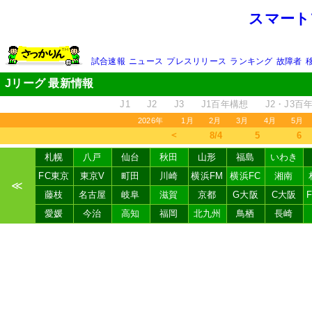
スマート
試合速報
ニュース
プレスリリース
ランキング
故障者
Jリーグ 最新情報
J1
J2
J3
J1百年構想
J2・J3百
2026年
1月
2月
3月
4月
5月
＜
8/4
5
6
札幌
八戸
仙台
秋田
山形
福島
いわき
FC東京
東京V
町田
川崎
横浜FM
横浜FC
湘南
≪
藤枝
名古屋
岐阜
滋賀
京都
G大阪
C大阪
愛媛
今治
高知
福岡
北九州
鳥栖
長崎