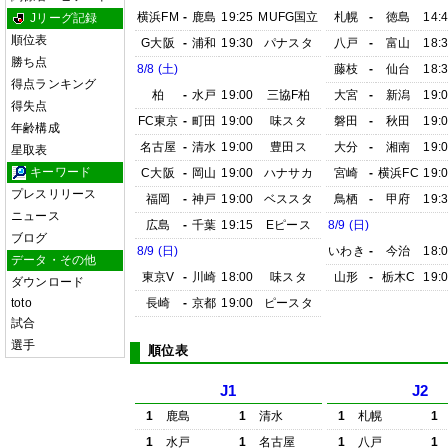
横浜FM
-
鹿島
19:25
MUFG国立
札幌
-
徳島
14:
Jリーグ記録
順位表
G大阪
-
浦和
19:30
パナスタ
八戸
-
富山
18:
勝ち点
8/8 (土)
藤枝
-
仙台
18:
得点ランキング
柏
-
水戸
19:00
三協F柏
大宮
-
新潟
19:
得失点
FC東京
-
町田
19:00
味スタ
磐田
-
秋田
19:
年齢構成
名古屋
-
清水
19:00
豊田ス
大分
-
湘南
19:
星取表
キーワード
C大阪
-
岡山
19:00
ハナサカ
宮崎
-
横浜FC
19:
プレスリリース
福岡
-
神戸
19:00
ベススタ
鳥栖
-
甲府
19:
ニュース
広島
-
千葉
19:15
Eピース
8/9 (日)
ブログ
8/9 (日)
いわき
-
今治
18:
データ・その他
東京V
-
川崎
18:00
味スタ
山形
-
栃木C
19:
ダウンロード
toto
長崎
-
京都
19:00
ピースタ
試合
選手
順位表
J1
J2
1
鹿島
1
清水
1
札幌
1
1
水戸
1
名古屋
1
八戸
1