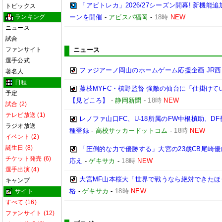
「アビトレカ」2026/27シーズン開幕! 新機
トピックス
ランキング
ーンを開催
-
アビスパ福岡
-
18時
NEW
ニュース
試合
ファンサイト
ニュース
選手公式
ファジアーノ岡山のホームゲーム応援企画 JR
著名人
日程
藤枝MYFC・槙野監督 強敵の仙台に「仕掛けて
予定
【見どころ】
-
静岡新聞
-
18時
NEW
試合 (2)
テレビ放送 (1)
レノファ山口FC、U-18所属のFW中根槙助、D
ラジオ放送
種登録
-
高校サッカードットコム
-
18時
NEW
イベント (2)
誕生日 (8)
「圧倒的な力で優勝する」大宮の23歳CB尾崎
チケット発売 (6)
応え
-
ゲキサカ
-
18時
NEW
選手出演 (4)
大宮MF山本桜大「世界で戦うなら絶対できたほ
キャンプ
格
-
ゲキサカ
-
18時
NEW
サイト
すべて (16)
ファンサイト (12)