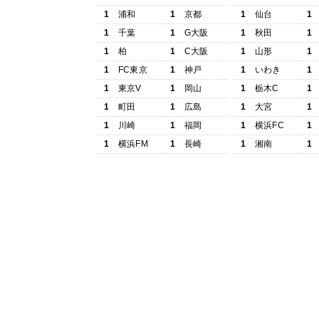
1
浦和
1
京都
1
仙台
1
1
千葉
1
G大阪
1
秋田
1
1
柏
1
C大阪
1
山形
1
1
FC東京
1
神戸
1
いわき
1
1
東京V
1
岡山
1
栃木C
1
1
町田
1
広島
1
大宮
1
1
川崎
1
福岡
1
横浜FC
1
1
横浜FM
1
長崎
1
湘南
1