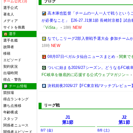
ブログ
チーム公式 (3)
選手公式
高木琢也監督「チームの一人一人で戦うという
著名人
が必要なこと」【26-27.J1第1節 長崎対京都】試合
メディア
サイトを推薦
「ViSta」
-
18時
NEW
選手
なでしこリーグ2部入替戦予選大会 参加チームが
選手名鑑
18時
NEW
故障者
移籍
08月07日ベガルタ仙台ニュースまとめ
-
関東で
エピソード
契約状況
ついに始まる2026/27シーズン。どうなるFC岐阜【2
出場時間
FC岐阜を徹底的に応援する公式ウェブマガジン～
得点・警告
決戦前夜2026/27【FC東京戦/マッチプレビュー
チーム情報
競技場
得点ランキング
リーグ戦
勝ち点推移
年齢構成
J1
J2
スタッフ
第1節
第1節
関係者ニュース
8/7 (金)
8/8 (土)
関係者エピソード