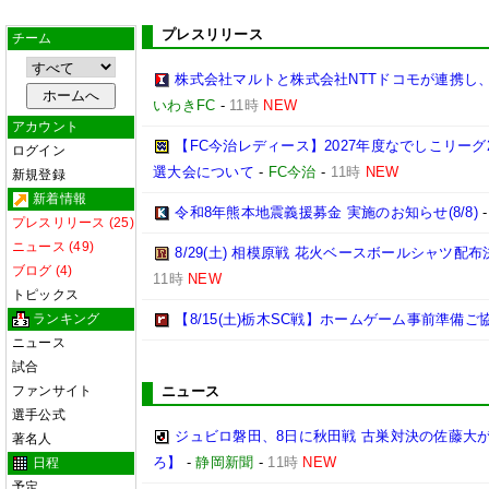
プレスリリース
チーム
株式会社マルトと株式会社NTTドコモが連携し
いわきFC
-
11時
NEW
アカウント
【FC今治レディース】2027年度なでしこリー
ログイン
選大会について
-
FC今治
-
11時
NEW
新規登録
新着情報
令和8年熊本地震義援募金 実施のお知らせ(8/8)
プレスリリース (25)
ニュース (49)
8/29(土) 相模原戦 花火ベースボールシャツ配布決
ブログ (4)
11時
NEW
トピックス
ランキング
【8/15(土)栃木SC戦】ホームゲーム事前準備
ニュース
試合
ファンサイト
ニュース
選手公式
ジュビロ磐田、8日に秋田戦 古巣対決の佐藤大
著名人
ろ】
-
静岡新聞
-
11時
NEW
日程
予定