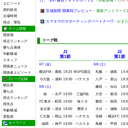
け。【8/7練習フォトレポート】
-
赤鯱新報
-
11時
エピソード
契約状況
茨城新聞 開幕戦プレビュー
-
鹿島アントラーズ
出場時間
カマタマのサポーティングパートナー!?
-
かまた
得点・警告
チーム情報
競技場
リーグ戦
得点ランキング
勝ち点推移
J1
J2
年齢構成
第1節
第1節
スタッフ
8/7 (金)
8/8 (土)
関係者ニュース
横浜FM
-
鹿島
19:25
MUFG国立
札幌
-
徳島
14:
関係者エピソード
Jリーグ記録
G大阪
-
浦和
19:30
パナスタ
八戸
-
富山
18:
順位表
8/8 (土)
藤枝
-
仙台
18:
勝ち点
柏
-
水戸
19:00
三協F柏
大宮
-
新潟
19:
得点ランキング
FC東京
-
町田
19:00
味スタ
磐田
-
秋田
19:
得失点
名古屋
-
清水
19:00
豊田ス
大分
-
湘南
19:
年齢構成
C大阪
-
岡山
19:00
ハナサカ
宮崎
-
横浜FC
19:
星取表
キーワード
福岡
-
神戸
19:00
ベススタ
鳥栖
-
甲府
19: