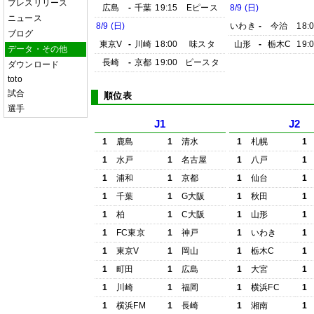
プレスリリース
広島
-
千葉
19:15
Eピース
8/9 (日)
ニュース
8/9 (日)
いわき
-
今治
18:
ブログ
東京V
-
川崎
18:00
味スタ
山形
-
栃木C
19:
データ・その他
長崎
-
京都
19:00
ピースタ
ダウンロード
toto
試合
順位表
選手
J1
J2
1
鹿島
1
清水
1
札幌
1
1
水戸
1
名古屋
1
八戸
1
1
浦和
1
京都
1
仙台
1
1
千葉
1
G大阪
1
秋田
1
1
柏
1
C大阪
1
山形
1
1
FC東京
1
神戸
1
いわき
1
1
東京V
1
岡山
1
栃木C
1
1
町田
1
広島
1
大宮
1
1
川崎
1
福岡
1
横浜FC
1
1
横浜FM
1
長崎
1
湘南
1