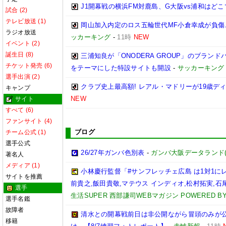
J1開幕戦の横浜FM対鹿島、G大阪vs浦和はどこ
試合 (2)
テレビ放送 (1)
岡山加入内定のロス五輪世代MF小倉幸成が負傷
ラジオ放送
ッカーキング
-
11時
NEW
イベント (2)
誕生日 (8)
三浦知良が「ONODERA GROUP」のブラン
チケット発売 (6)
をテーマにした特設サイトも開設
-
サッカーキング
選手出演 (2)
クラブ史上最高額! レアル・マドリーが19歳デ
キャンプ
NEW
サイト
すべて (6)
ファンサイト (4)
ブログ
チーム公式 (1)
選手公式
26/27年ガンバ色別表
-
ガンバ大阪データランド(GAM
著名人
メディア (1)
小林慶行監督「#サンフレッチェ広島 は1対1
サイトを推薦
前貴之,飯田貴敬,マテウス インディオ,松村拓実,石尾陸
選手
生活SUPER 西部謙司WEBマガジン POWERED BY 
選手名鑑
故障者
清水との開幕戦前日は非公開ながら冒頭のみが
移籍