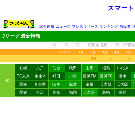
スマート
試合速報
ニュース
プレスリリース
ランキング
故障者
Jリーグ 最新情報
J1
J2
J3
J1百年構想
J2・J3百
2026年
1月
2月
3月
4月
5月
＜
8/4
5
6
札幌
八戸
仙台
秋田
山形
福島
いわき
FC東京
東京V
町田
川崎
横浜FM
横浜FC
湘南
≪
藤枝
名古屋
岐阜
滋賀
京都
G大阪
C大阪
愛媛
今治
高知
福岡
北九州
鳥栖
長崎