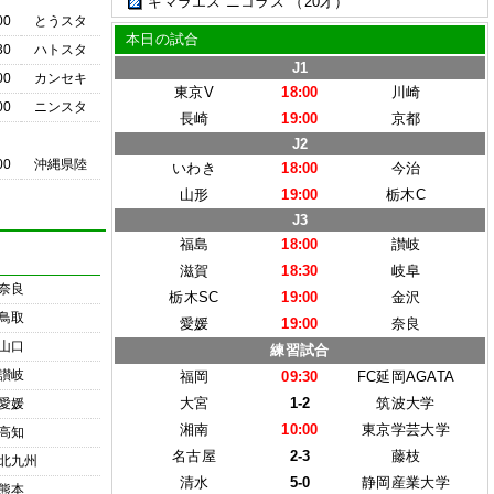
ギマラエス ニコラス
（20才）
00
とうスタ
本日の試合
30
ハトスタ
J1
00
カンセキ
東京V
18:00
川崎
00
ニンスタ
長崎
19:00
京都
J2
00
沖縄県陸
いわき
18:00
今治
山形
19:00
栃木C
J3
福島
18:00
讃岐
滋賀
18:30
岐阜
奈良
栃木SC
19:00
金沢
鳥取
愛媛
19:00
奈良
山口
練習試合
讃岐
福岡
09:30
FC延岡AGATA
大宮
1-2
筑波大学
愛媛
湘南
10:00
東京学芸大学
高知
名古屋
2-3
藤枝
北九州
清水
5-0
静岡産業大学
熊本