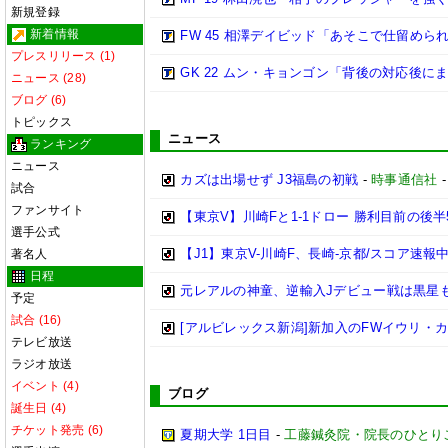
新規登録
新着情報
FW 45 相澤デイビッド「あそこで仕留めら
プレスリリース (1)
GK 22 ムン・キョンゴン「背後の対応後
ニュース (28)
ブログ (6)
トピックス
ニュース
ランキング
ニュース
カズは出場せず J3福島の初戦
-
時事通信社
試合
ファンサイト
【東京V】川崎Fと1-1ドロー 勝利目前の後半5
選手公式
【J1】東京V-川崎F、長崎-京都/スコア速報中[2
著名人
日程
元レアルの神童、逆輸入Jデビュー戦は黒星も
予定
試合 (16)
[アルビレックス新潟]新加入のFWイウリ・
テレビ放送
ラジオ放送
イベント (4)
ブログ
誕生日 (4)
チケット発売 (6)
夏期大学 1日目
-
工藤鍼灸院・院長のひとり