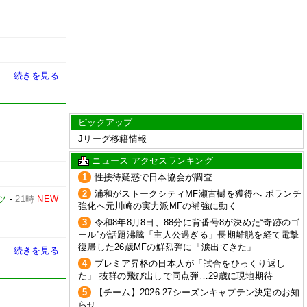
続きを見る
ピックアップ
Jリーグ移籍情報
ニュース アクセスランキング
1
性接待疑惑で日本協会が調査
2
浦和がストークシティMF瀬古樹を獲得へ ボランチ
ツ
-
21時
NEW
強化へ元川崎の実力派MFの補強に動く
3
令和8年8月8日、88分に背番号8が決めた“奇跡のゴ
W
ール”が話題沸騰「主人公過ぎる」長期離脱を経て電撃
復帰した26歳MFの鮮烈弾に「涙出てきた」
続きを見る
4
プレミア昇格の日本人が「試合をひっくり返し
た」 抜群の飛び出しで同点弾…29歳に現地期待
5
【チーム】2026-27シーズンキャプテン決定のお知
らせ