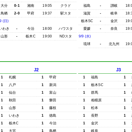
大分
0-1
湘南
19:05
クラド
福島
-
讃岐
18:
鳥栖
2-0
甲府
19:37
駅スタ
滋賀
-
岐阜
18:
9 (日)
栃木SC
-
金沢
19:
いわき
-
今治
18:00
ハワスタ
愛媛
-
奈良
19:
山形
-
栃木C
19:00
NDスタ
9/9 (水)
琉球
-
北九州
19:
J2
J3
1
札幌
1
甲府
1
福島
1
1
八戸
1
新潟
1
栃木SC
1
1
仙台
1
富山
1
群馬
1
1
秋田
1
磐田
1
相模原
1
1
山形
1
藤枝
1
松本
1
1
いわき
1
徳島
1
長野
1
1
栃木C
1
今治
1
金沢
1
1
大宮
1
鳥栖
1
岐阜
1