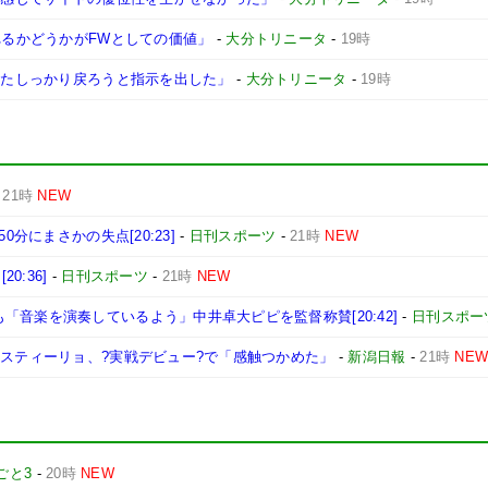
れるかどうかがFWとしての価値」
-
大分トリニータ
-
19時
にまたしっかり戻ろうと指示を出した」
-
大分トリニータ
-
19時
-
21時
NEW
0分にまさかの失点[20:23]
-
日刊スポーツ
-
21時
NEW
0:36]
-
日刊スポーツ
-
21時
NEW
「音楽を演奏しているよう」中井卓大ピピを監督称賛[20:42]
-
日刊スポー
カスティーリョ、?実戦デビュー?で「感触つかめた」
-
新潟日報
-
21時
NE
ごと3
-
20時
NEW