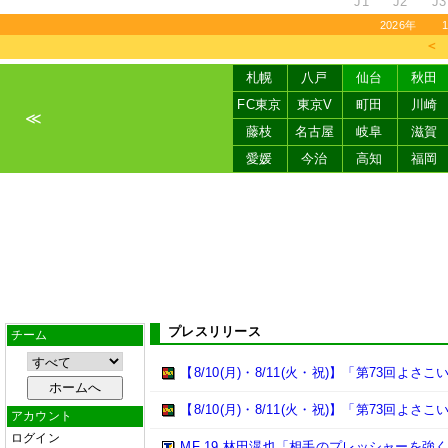
J1
J2
J3
2026年
＜
札幌
八戸
仙台
秋田
FC東京
東京V
町田
川崎
≪
藤枝
名古屋
岐阜
滋賀
愛媛
今治
高知
福岡
プレスリリース
チーム
【8/10(月)・8/11(火・祝)】「第73回
【8/10(月)・8/11(火・祝)】「第73回よ
アカウント
ログイン
MF 19 林田滉也「相手のプレッシャーを