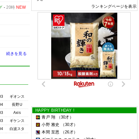
ランキングページを表示
グ
-
20時
NEW
続きを見る
03
ギオンス
04
長野U
HAPPY BIRTHDAY !
03
Axis
青戸 翔
（30才）
03
ギケンス
小野 雅史
（30才）
04
白波スタ
本間 至恩
（26才）