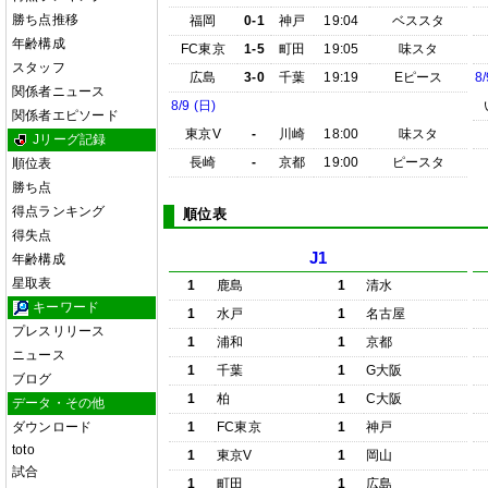
勝ち点推移
福岡
0-1
神戸
19:04
ベススタ
年齢構成
FC東京
1-5
町田
19:05
味スタ
スタッフ
広島
3-0
千葉
19:19
Eピース
8/
関係者ニュース
8/9 (日)
関係者エピソード
東京V
-
川崎
18:00
味スタ
Jリーグ記録
長崎
-
京都
19:00
ピースタ
順位表
勝ち点
得点ランキング
順位表
得失点
J1
年齢構成
星取表
1
鹿島
1
清水
キーワード
1
水戸
1
名古屋
プレスリリース
1
浦和
1
京都
ニュース
1
千葉
1
G大阪
ブログ
1
柏
1
C大阪
データ・その他
ダウンロード
1
FC東京
1
神戸
toto
1
東京V
1
岡山
試合
1
町田
1
広島