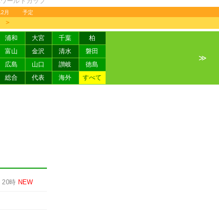
FAワールドカップ
12月
予定
＞
浦和
大宮
千葉
柏
富山
金沢
清水
磐田
≫
広島
山口
讃岐
徳島
総合
代表
海外
すべて
-
20時
NEW