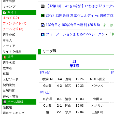
選手出演
【J2第1節 いわき×今治】いわきがJ2リー
キャンプ
サイト
26/27 J1開幕戦 東京ヴェルディ vs 川崎フ
すべて (10)
ファンサイト (7)
1試合目と100試合目の勝利 (26.8.8)
-
よこは
チーム公式 (3)
フォーメーションまとめ26/27シーズン
-
「
選手公式
著名人
メディア
リーグ戦
サイトを推薦
選手
J1
選手名鑑
第1節
故障者
8/7 (金)
8/
移籍
横浜FM
3-4
鹿島
19:26
MUFG国立
エピソード
契約状況
G大阪
4-3
浦和
19:33
パナスタ
出場時間
8/8 (土)
得点・警告
名古屋
0-1
清水
19:03
豊田ス
チーム情報
C大阪
2-1
岡山
19:03
ハナサカ
競技場
柏
2-1
水戸
19:04
三協F柏
得点ランキング