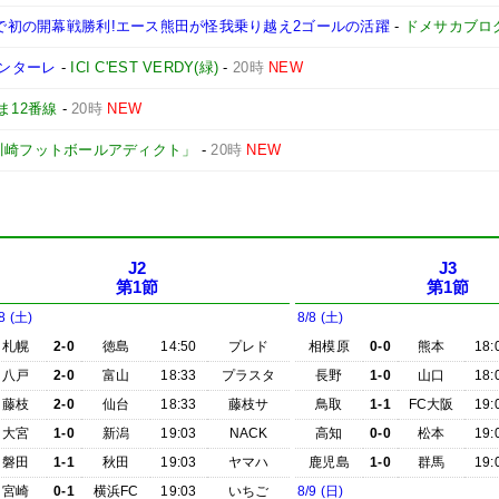
グで初の開幕戦勝利!エース熊田が怪我乗り越え2ゴールの活躍
-
ドメサカブロ
ロンターレ
-
ICI C'EST VERDY(緑)
-
20時
NEW
ま12番線
-
20時
NEW
川崎フットボールアディクト」
-
20時
NEW
J2
J3
第1節
第1節
8 (土)
8/8 (土)
札幌
2-0
徳島
14:50
プレド
相模原
0-0
熊本
18:
八戸
2-0
富山
18:33
プラスタ
長野
1-0
山口
18:
藤枝
2-0
仙台
18:33
藤枝サ
鳥取
1-1
FC大阪
19:
大宮
1-0
新潟
19:03
NACK
高知
0-0
松本
19:
磐田
1-1
秋田
19:03
ヤマハ
鹿児島
1-0
群馬
19:
宮崎
0-1
横浜FC
19:03
いちご
8/9 (日)