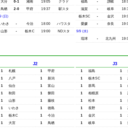
大分
0-1
湘南
19:05
クラド
福島
-
讃岐
18:
鳥栖
2-0
甲府
19:37
駅スタ
滋賀
-
岐阜
18:
9 (日)
栃木SC
-
金沢
19:
いわき
-
今治
18:00
ハワスタ
愛媛
-
奈良
19:
山形
-
栃木C
19:00
NDスタ
9/9 (水)
琉球
-
北九州
19:
J2
J3
1
札幌
1
甲府
1
福島
1
1
八戸
1
新潟
1
栃木SC
1
1
仙台
1
富山
1
群馬
1
1
秋田
1
磐田
1
相模原
1
1
山形
1
藤枝
1
松本
1
1
いわき
1
徳島
1
長野
1
1
栃木C
1
今治
1
金沢
1
1
大宮
1
鳥栖
1
岐阜
1