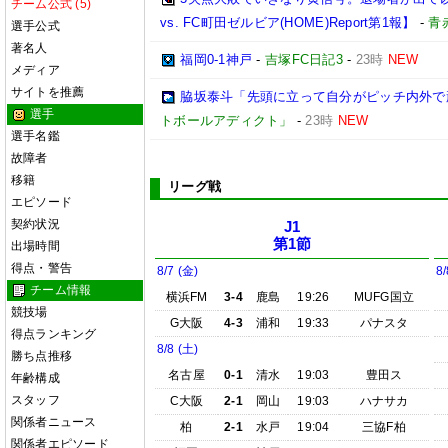
チーム公式 (5)
vs. FC町田ゼルビア(HOME)Report第1報】
-
青
選手公式
著名人
福岡0-1神戸
-
吉塚FC日記3
-
23時
NEW
メディア
サイトを推薦
脇坂泰斗「先頭に立って自分がピッチ内外で頑
選手
トボールアディクト」
-
23時
NEW
選手名鑑
故障者
移籍
リーグ戦
エピソード
契約状況
J1
第1節
出場時間
得点・警告
8/7 (金)
8/
チーム情報
横浜FM
3-4
鹿島
19:26
MUFG国立
競技場
G大阪
4-3
浦和
19:33
パナスタ
得点ランキング
8/8 (土)
勝ち点推移
名古屋
0-1
清水
19:03
豊田ス
年齢構成
スタッフ
C大阪
2-1
岡山
19:03
ハナサカ
関係者ニュース
柏
2-1
水戸
19:04
三協F柏
関係者エピソード