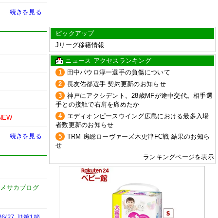
続きを見る
ピックアップ
Jリーグ移籍情報
ニュース アクセスランキング
1
田中パウロ淳一選手の負傷について
2
長友佑都選手 契約更新のお知らせ
3
神戸にアクシデント。28歳MFが途中交代。相手選
手との接触で右肩を痛めたか
4
エディオンピースウイング広島における最多入場
NEW
者数更新のお知らせ
続きを見る
5
TRM 房総ローヴァーズ木更津FC戦 結果のお知ら
せ
ランキングページを表示
ドメサカブログ
7 J1第1節