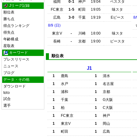
福岡
0-1
神戸
19:04
ベススタ
Jリーグ記録
FC東京
1-5
町田
19:05
味スタ
順位表
広島
3-0
千葉
19:19
Eピース
8/
勝ち点
8/9 (日)
得点ランキング
得失点
東京V
-
川崎
18:00
味スタ
年齢構成
長崎
-
京都
19:00
ピースタ
星取表
キーワード
順位表
プレスリリース
ニュース
J1
ブログ
1
鹿島
1
清水
データ・その他
1
水戸
1
名古屋
ダウンロード
1
浦和
1
京都
toto
試合
1
千葉
1
G大阪
選手
1
柏
1
C大阪
1
FC東京
1
神戸
1
東京V
1
岡山
1
町田
1
広島