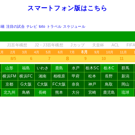
スマートフォン版はこちら
移籍
注目の試合
テレビ
toto
トラベル
スケジュール
J1百年構想
J2・J3百年構想
Jカップ
天皇杯
ACL
FI
8月
1月
2月
3月
4月
5月
6月
7月
9月
10月
11月
8
8/5
6
7
9
10
11
山形
福島
いわき
鹿島
水戸
栃木SC
栃木C
群馬
横浜FM
横浜FC
湘南
相模原
甲府
松本
長野
新潟
京都
G大阪
C大阪
FC大阪
奈良
神戸
鳥取
岡山
北九州
鳥栖
長崎
熊本
大分
宮崎
鹿児島
琉球