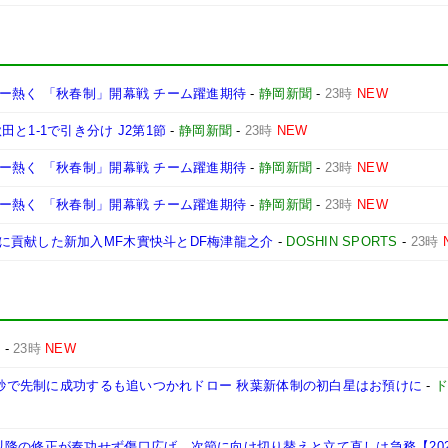
ー熱く 「秋春制」開幕戦 チーム躍進期待
-
静岡新聞
-
23時
NEW
と1-1で引き分け J2第1節
-
静岡新聞
-
23時
NEW
ー熱く 「秋春制」開幕戦 チーム躍進期待
-
静岡新聞
-
23時
NEW
ー熱く 「秋春制」開幕戦 チーム躍進期待
-
静岡新聞
-
23時
NEW
に貢献した新加入MF木實快斗とDF梅津龍之介
-
DOSHIN SPORTS
-
23時
d
-
23時
NEW
18秒で先制に成功するも追いつかれドロー 秋葉新体制の初白星はお預けに
-
の修正が奏功せず傷口広げ、次節に向け切り替えと立て直しは急務【2026/2