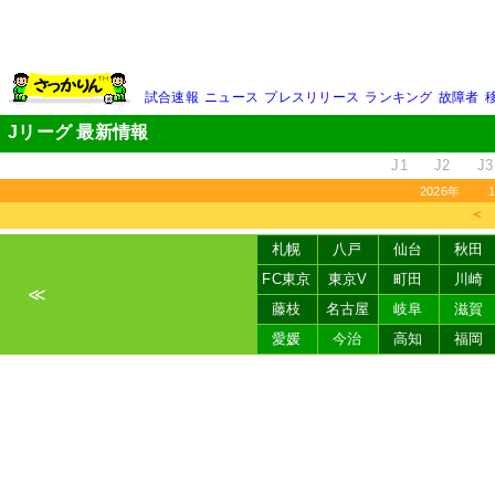
試合速報
ニュース
プレスリリース
ランキング
故障者
Jリーグ 最新情報
J1
J2
J3
2026年
＜
札幌
八戸
仙台
秋田
FC東京
東京V
町田
川崎
≪
藤枝
名古屋
岐阜
滋賀
愛媛
今治
高知
福岡