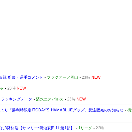
ソ大阪戦 監督・選手コメント
-
ファジアーノ岡山
-
23時
NEW
ャ
-
23時
NEW
屋】トラッキングデータ
-
清水エスパルス
-
23時
NEW
より「勝利時限定!TODAY'S HAMABLUEグッズ」受注販売のお知らせ
-
横
葉に3発快勝【サマリー:明治安田J1 第1節】
-
Jリーグ
-
22時