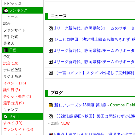
トピックス
ランキング
ニュース
ニュース
試合
Jリーグ新時代、静岡県勢3チームのサポータ
ファンサイト
選手公式
ジュビロ磐田、決定機上回るも勝ちきれず 秋田
著名人
日程
Jリーグ新時代、静岡県勢3チームのサポータ
予定
Jリーグ新時代、静岡県勢3チームのサポータ
試合 (19)
テレビ放送
【一言コメント】スタメン出場して完封勝利
ラジオ放送
イベント (16)
誕生日 (5)
ブログ
チケット発売 (4)
選手出演 (9)
新しいシーズンJ3開幕 第1節
-
Cosmos Fiel
キャンプ
【J2第1節 磐田×秋田】磐田は開始わずか
サイト
すべて (19)
-
23時
NEW
ファンサイト (14)
5失点大敗でいきなり黄信号。退場者が出て以降