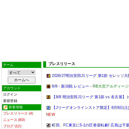
プレスリリース
チーム
2026/27明治安田J1リーグ 第1節 セレッ
8/8・新潟戦 レビュー
-
RB大宮アルディージ
アカウント
ログイン
【8/8 明治安田J1リーグ 第1節 vs 名古
新規登録
新着情報
【Jリーグオンラインストア限定】8月8日(土)
プレスリリース (4)
NEW
ニュース (80)
町田、FC東京に5-1の圧巻逆転劇! 広島は千
ブログ (12)