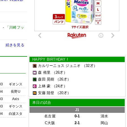
】
-
「川崎フッ
続きを見る
HAPPY BIRTHDAY !
カルリーニョス ジュニオ
（32才）
森 侑里
（26才）
森田 晃樹
（26才）
03
ギオンス
上林 豪
（24才）
04
長野U
安藤 陸登
（20才）
03
Axis
本日の試合
03
ギケンス
J1
04
白波スタ
名古屋
0-1
清水
C大阪
2-1
岡山