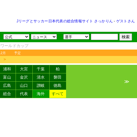
Jリーグとサッカー日本代表の総合情報サイト さっかりん
-
ゲストさん
FAワールドカップ
12月
予定
＞
浦和
大宮
千葉
柏
富山
金沢
清水
磐田
≫
広島
山口
讃岐
徳島
総合
代表
海外
すべて