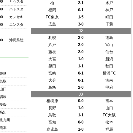
00
とうスタ
柏
2-1
水戸
30
ハトスタ
福岡
0-1
神戸
00
カンセキ
FC東京
1-5
町田
広島
3-0
千葉
00
ニンスタ
J2
札幌
2-0
徳島
00
沖縄県陸
八戸
2-0
富山
藤枝
2-0
仙台
大宮
1-0
新潟
磐田
1-1
秋田
宮崎
0-1
横浜FC
奈良
大分
0-1
湘南
鳥取
鳥栖
2-0
甲府
山口
J3
讃岐
相模原
0-0
熊本
愛媛
長野
1-0
山口
高知
鳥取
1-1
FC大阪
北九州
高知
0-0
松本
熊本
鹿児島
1-0
群馬