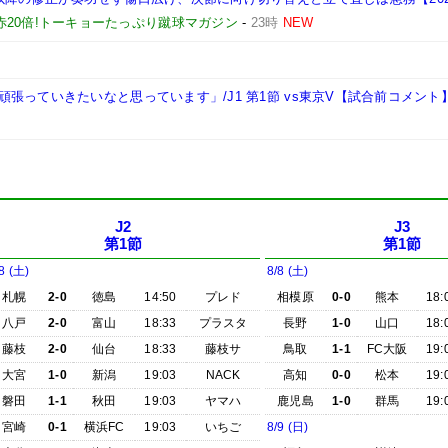
赤20倍!トーキョーたっぷり蹴球マガジン
-
23時
NEW
張っていきたいなと思っています」/J1 第1節 vs東京V【試合前コメント
J2
J3
第1節
第1節
8 (土)
8/8 (土)
札幌
2-0
徳島
14:50
プレド
相模原
0-0
熊本
18:
八戸
2-0
富山
18:33
プラスタ
長野
1-0
山口
18:
藤枝
2-0
仙台
18:33
藤枝サ
鳥取
1-1
FC大阪
19:
大宮
1-0
新潟
19:03
NACK
高知
0-0
松本
19:
磐田
1-1
秋田
19:03
ヤマハ
鹿児島
1-0
群馬
19:
宮崎
0-1
横浜FC
19:03
いちご
8/9 (日)