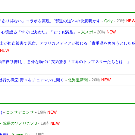
「あり得ない」コラボを実現、“邪道の道”への決意明かす
-
Qoly
-
20時
NE
入り心境語る「すぐに決めた」「とても満足」
-
東スポ
-
20時
NEW
戦士が強盗被害で死亡。アフリカメディアが報じる「貴重品を奪おうとした
NEW
高額年俸”判明も、意外な順位に英紙驚き「世界のトップスターたちとは…」
-
移行の意図 野々村チェアマンに聞く
-
北海道新聞
-
20時
NEW
)
-
コンサデコンサ
-
19時
NEW
・院長のひとりごと3
-
19時
NEW
チ編)
-
Sunny Day
-
19時