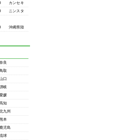
0
カンセキ
0
ニンスタ
0
沖縄県陸
奈良
鳥取
山口
讃岐
愛媛
高知
北九州
熊本
鹿児島
琉球