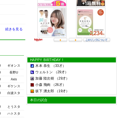
続きを見る
HAPPY BIRTHDAY !
0
ギオンス
木本 恭生
（33才）
ウェルトン
（29才）
0
長野U
加藤 陸次樹
（29才）
0
Axis
小森 飛絢
（26才）
0
ギケンス
坂下 湧太郎
（19才）
0
白波スタ
本日の試合
0
とうスタ
0
ハトスタ