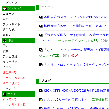
トピックス
ニュース
ランキング
ニュース
本田圭佑のスポーツブランドがBEAMSとの
試合
ファンサイト
橋岡大樹 初5大リーグ挑戦のボルシアMG
選手公式
「ウガンダ国内に大きな衝撃」27歳の代表
著名人
日程
ことで…」
-
サッカーダイジェストWEB
-
20時
予定
「なんてことだ!」サラーの新天地での“超
試合
ジェストWEB
-
20時
NEW
テレビ放送
ラジオ放送
「メリットはいくらでも」 Jリーグシーズン
イベント
誕生日 (5)
チケット発売 (3)
ブログ
選手出演 (5)
キャンプ
KICK OFF! HOKKAIDO(2026年8月1日放送回
サイト
すべて (7)
いよいよJリーグが開幕します!
-
工藤鍼灸院
ファンサイト (3)
徳島ヴォルティス26-27シーズン陣容(ボラン