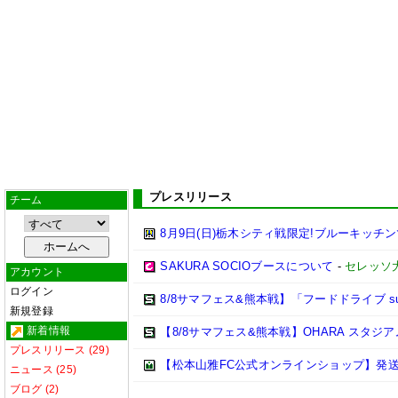
プレスリリース
チーム
8月9日(日)栃木シティ戦限定!ブルーキッチ
SAKURA SOCIOブースについて
-
セレッソ
アカウント
ログイン
8/8サマフェス&熊本戦】「フードドライブ sup
新規登録
新着情報
【8/8サマフェス&熊本戦】OHARA スタ
プレスリリース (29)
【松本山雅FC公式オンラインショップ】発
ニュース (25)
ブログ (2)