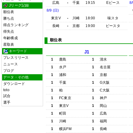
広島
-
千葉
19:15
Eピース
8/
Jリーグ記録
8/9 (日)
順位表
東京V
-
川崎
18:00
味スタ
勝ち点
得点ランキング
長崎
-
京都
19:00
ピースタ
得失点
年齢構成
順位表
星取表
キーワード
J1
プレスリリース
1
鹿島
1
清水
ニュース
1
水戸
1
名古屋
ブログ
1
浦和
1
京都
データ・その他
1
千葉
1
G大阪
ダウンロード
toto
1
柏
1
C大阪
試合
1
FC東京
1
神戸
選手
1
東京V
1
岡山
1
町田
1
広島
1
川崎
1
福岡
1
横浜FM
1
長崎