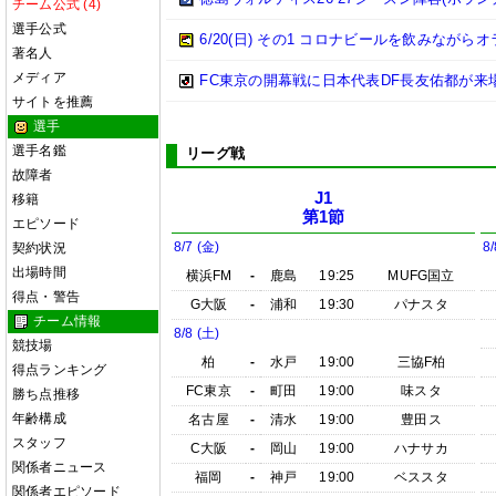
チーム公式 (4)
選手公式
6/20(日) その1 コロナビールを飲みながらオ
著名人
メディア
FC東京の開幕戦に日本代表DF長友佑都が来
サイトを推薦
選手
選手名鑑
リーグ戦
故障者
J1
移籍
第1節
エピソード
8/7 (金)
8/
契約状況
出場時間
横浜FM
-
鹿島
19:25
MUFG国立
得点・警告
G大阪
-
浦和
19:30
パナスタ
チーム情報
8/8 (土)
競技場
柏
-
水戸
19:00
三協F柏
得点ランキング
FC東京
-
町田
19:00
味スタ
勝ち点推移
年齢構成
名古屋
-
清水
19:00
豊田ス
スタッフ
C大阪
-
岡山
19:00
ハナサカ
関係者ニュース
福岡
-
神戸
19:00
ベススタ
関係者エピソード