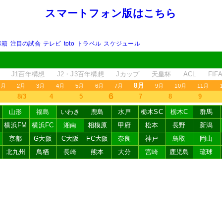
スマートフォン版はこちら
移籍
注目の試合
テレビ
toto
トラベル
スケジュール
J1百年構想
J2・J3百年構想
Jカップ
天皇杯
ACL
FI
8月
1月
2月
3月
4月
5月
6月
7月
9月
10月
11月
6
8/3
4
5
7
8
9
山形
福島
いわき
鹿島
水戸
栃木SC
栃木C
群馬
横浜FM
横浜FC
湘南
相模原
甲府
松本
長野
新潟
京都
G大阪
C大阪
FC大阪
奈良
神戸
鳥取
岡山
北九州
鳥栖
長崎
熊本
大分
宮崎
鹿児島
琉球