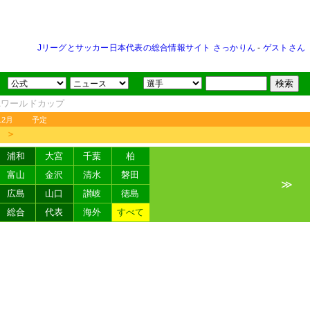
Jリーグとサッカー日本代表の総合情報サイト さっかりん
-
ゲストさん
FAワールドカップ
12月
予定
＞
浦和
大宮
千葉
柏
富山
金沢
清水
磐田
≫
広島
山口
讃岐
徳島
総合
代表
海外
すべて