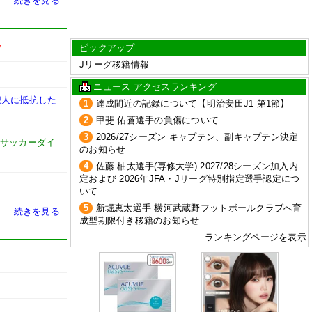
続きを見る
ピックアップ
W
Jリーグ移籍情報
ニュース アクセスランキング
犯人に抵抗した
1
達成間近の記録について【明治安田J1 第1節】
2
甲斐 佑蒼選手の負傷について
3
2026/27シーズン キャプテン、副キャプテン決定
サッカーダイ
のお知らせ
4
佐藤 柚太選手(専修大学) 2027/28シーズン加入内
定および 2026年JFA・Jリーグ特別指定選手認定につ
いて
5
新堀恵太選手 横河武蔵野フットボールクラブへ育
続きを見る
成型期限付き移籍のお知らせ
ランキングページを表示