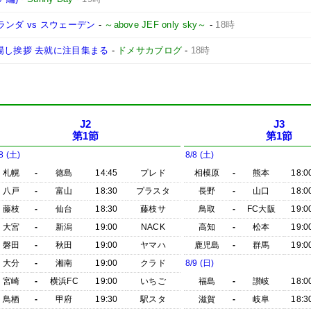
ランダ vs スウェーデン
-
～above JEF only sky～
-
18時
場し挨拶 去就に注目集まる
-
ドメサカブログ
-
18時
J2
J3
第1節
第1節
8 (土)
8/8 (土)
札幌
-
徳島
14:45
プレド
相模原
-
熊本
18:0
八戸
-
富山
18:30
プラスタ
長野
-
山口
18:0
藤枝
-
仙台
18:30
藤枝サ
鳥取
-
FC大阪
19:0
大宮
-
新潟
19:00
NACK
高知
-
松本
19:0
磐田
-
秋田
19:00
ヤマハ
鹿児島
-
群馬
19:0
大分
-
湘南
19:00
クラド
8/9 (日)
宮崎
-
横浜FC
19:00
いちご
福島
-
讃岐
18:0
鳥栖
-
甲府
19:30
駅スタ
滋賀
-
岐阜
18:3