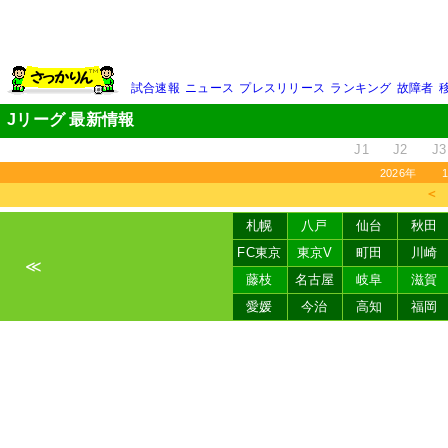
試合速報
ニュース
プレスリリース
ランキング
故障者
Jリーグ 最新情報
J1
J2
J3
2026年
＜
札幌
八戸
仙台
秋田
FC東京
東京V
町田
川崎
≪
藤枝
名古屋
岐阜
滋賀
愛媛
今治
高知
福岡