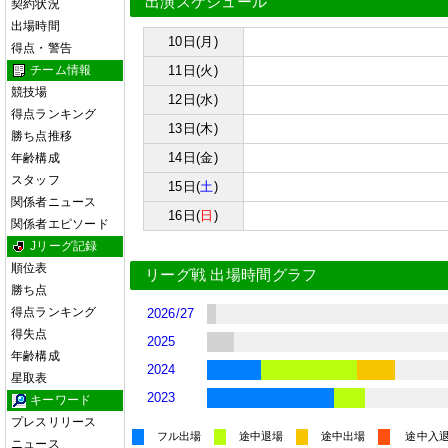
出演スケジュール
契約状況
出場時間
10日(月)
得点・警告
チーム情報
11日(火)
競技場
12日(水)
得点ランキング
13日(木)
勝ち点推移
14日(金)
年齢構成
スタッフ
15日(
土
)
関係者ニュース
16日(
日
)
関係者エピソード
Jリーグ記録
順位表
リーグ戦 出場時間グラフ
勝ち点
得点ランキング
2026/27
得失点
2025
年齢構成
2024
星取表
2023
キーワード
プレスリリース
フル出場
途中退場
途中出場
途中入
ニュース