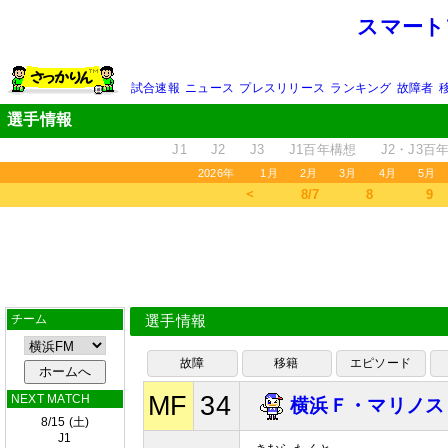
スマート
試合速報
ニュース
プレスリリース
ランキング
故障者
選手情報
J1
J2
J3
J1百年構想
J2・J3百
2026年
1月
2月
3月
4月
5月
＜
8/7
8
9
チーム
選手情報
故障
移籍
エピソード
MF
34
NEXT MATCH
横浜Ｆ・マリノス
8/15 (土)
J1