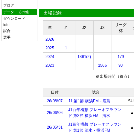
ブログ
データ・その他
出場記録
ダウンロード
リーグ
toto
年
J1
J2
J3
杯
試合
選手
2026
2025
1
2024
1861(2)
179
2023
1566
93
※出場時間（得点）
日付
試合
26/08/07
J1 第1節 横浜FM - 鹿島
SU
J1百年構想 プレーオフラウン
26/06/06
ド 第2節 横浜FM - 清水
J1百年構想 プレーオフラウン
26/05/31
ド 第1節 清水 - 横浜FM