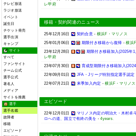
テレビ放送
レ甲府
ラジオ放送
イベント
移籍・契約関連のニュース
誕生日
チケット発売
25年12月16日
契約合意
-
横浜F・マリノス
選手出演
25年01月06日
期限付き移籍から復帰
-
横浜
キャンプ
サイト
23年12月28日
期限付き移籍加入(2025年1
レ甲府
すべて
ファンサイト
23年07月30日
育成型期限付き移籍加入(2024
チーム公式
22年09月01日
JFA・Jリーグ特別指定選手認定
選手公式
22年07月21日
来季加入内定
-
横浜F・マリノス
著名人
メディア
サイトを推薦
エピソード
選手
選手名鑑
22年12月01日
マリノス内定の明治大・木村卓斗
故障者
ロへの道、国立で有終の美を
-
4years.
移籍
エピソード