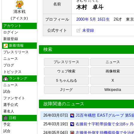
きむら たくと
名前
木村 卓斗
清水戦
(アイスタ)
プロフィール
2000年 5月 16日生
26才 東京
アカウント
公式サイト
未登録
ログイン
新規登録
新着情報
検索
プレスリリース
ニュース
プレスリリース
ニュース
ブログ
ウェブ検索
画像検索
トピックス
ランキング
５ちゃんねる
X
ニュース
Jリーグ
Wikipedia
試合
ファンサイト
故障関連のニュース
選手公式
著名人
26年03月07日
J1百年構想 EASTグループ 第5
日程
25年03月19日
右膝前十字靭帯損傷で全治8ヶ月
予定
試合
24年05月04日
左膝後外側支持機構損傷で全治約