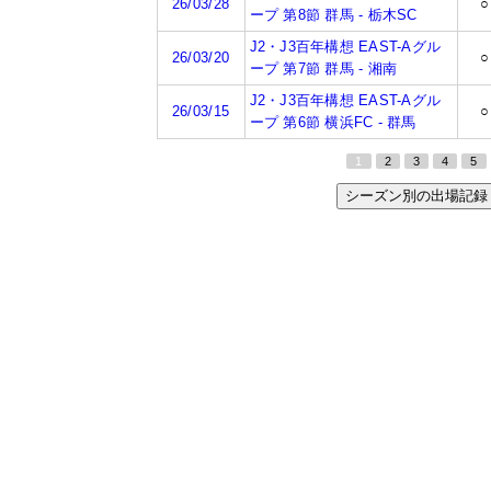
26/03/28
○
ープ 第8節 群馬 - 栃木SC
J2・J3百年構想 EAST-Aグル
26/03/20
○
ープ 第7節 群馬 - 湘南
J2・J3百年構想 EAST-Aグル
26/03/15
○
ープ 第6節 横浜FC - 群馬
1
2
3
4
5
シーズン別の出場記録