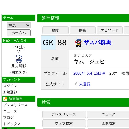
チーム
選手情報
故障
移籍
エピソード
GK
88
NEXT MATCH
ザスパ群馬
8/8 (土)
J3
きむ じぇひ
名前
キム ジェヒ
鹿児島戦
(白波スタ)
プロフィール
2006年 5月 16日生
20才 韓国
アカウント
公式サイト
未登録
ログイン
新規登録
新着情報
検索
プレスリリース
ニュース
プレスリリース
ニュース
ブログ
ウェブ検索
画像検索
トピックス