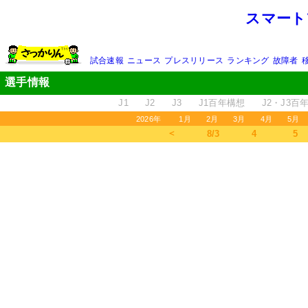
スマート
試合速報
ニュース
プレスリリース
ランキング
故障者
選手情報
J1
J2
J3
J1百年構想
J2・J3百
2026年
1月
2月
3月
4月
5月
＜
8/3
4
5