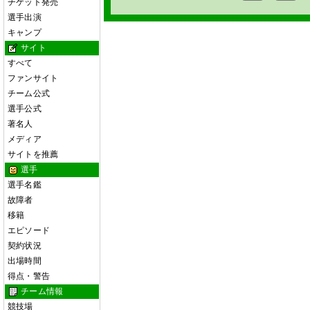
チケット発売
選手出演
キャンプ
サイト
すべて
ファンサイト
チーム公式
選手公式
著名人
メディア
サイトを推薦
選手
選手名鑑
故障者
移籍
エピソード
契約状況
出場時間
得点・警告
チーム情報
競技場