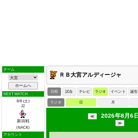
チーム
ＲＢ大宮アルディージャ
日程
試合
テレビ
ラジオ
イベント
誕生
NEXT MATCH
8/8 (土)
ラジオ
日
月
J2
2026年8月6日
新潟戦
(NACK)
アカウント