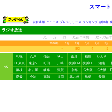
スマート
試合速報
ニュース
プレスリリース
ランキング
故障者
ラジオ放送
J1
J2
J3
J1百年構想
J2・J3百
2026年
1月
2月
3月
4月
5月
＜
8/3
4
5
札幌
八戸
仙台
秋田
山形
福島
いわき
FC東京
東京V
町田
川崎
横浜FM
横浜FC
湘南
≪
藤枝
名古屋
岐阜
滋賀
京都
G大阪
C大阪
愛媛
今治
高知
福岡
北九州
鳥栖
長崎